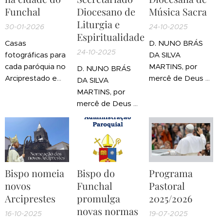
Funchal
Diocesano de
Música Sacra
Liturgia e
30-01-2026
24-10-2025
Espiritualidade
Casas
D. NUNO BRÁS
24-10-2025
fotográficas para
DA SILVA
cada paróquia no
MARTINS, por
D. NUNO BRÁS
Arciprestado e
mercê de Deus e
DA SILVA
cidade do
da Santa Sé
MARTINS, por
Funchal.
Apostólica,
mercê de Deus e
da Santa Sé
Apostólica,
Bispo nomeia
Bispo do
Programa
novos
Funchal
Pastoral
Arciprestes
promulga
2025/2026
novas normas
16-10-2025
19-07-2025