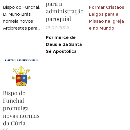
para a
Bispo do Funchal,
Formar Cristãos
administração
D. Nuno Brás,
Leigos para a
paroquial
nomeia novos
Missão na Igreja
19-07-2025
Arciprestes para
e no Mundo
o mandato
Por mercê de
2025/2028:
Deus e da Santa
Sé Apostólica
Bispo do
Funchal
promulga
novas normas
da Cúria