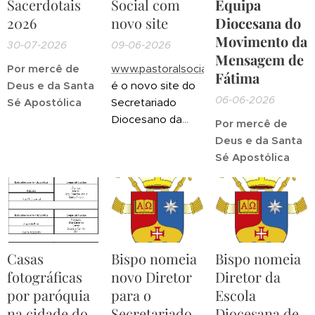
Sacerdotais
Social com
Equipa
2026
novo site
Diocesana do
Movimento da
30-07-2026
09-06-2026
Mensagem de
Por mercê de
www.pastoralsocialfunchal.pt
Fátima
Deus e da Santa
é o novo site do
06-06-2026
Sé Apostólica
Secretariado
Diocesano da
Por mercê de
Pastoral Social.
Deus e da Santa
S
é
Apost
ó
lica
Casas
Bispo nomeia
Bispo nomeia
fotográficas
novo Diretor
Diretor da
por paróquia
para o
Escola
na cidade do
Secretariado
Diocesana de