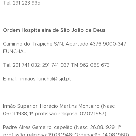
Tel. 291 223 935
Ordem Hospitaleira de São João de Deus
Caminho do Trapiche S/N, Apartado 4376 9000-347
FUNCHAL
Tel. 291 741 032; 291 741 037 TM 962 085 673
E-mail: irmãos.funchal@isjd.pt
Irmão Superior: Horácio Martins Monteiro (Nasc.
06.01.1938; 1ª profissão religiosa: 02.02.1957)
Padre Aires Gameiro, capelão (Nasc. 26.08.1929; 1ª
profissão religiosa: 19.03.1948; Ordenação: 14.08.1960)