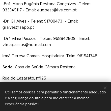
-Enf. Maria Eugénia Pestana Gonçalves -Telem:
933345117 - Email: eugpest@live.com.pt
-Dr. Gil Alves - Telem: 917884731 - Email:
gilalves@sapo.pt
-Drª Vilma Passos - Telem: 968842509 - Email:
vilmapassos@hotmail.com
Irmã Teresa Gomes, Hospitaleira. Telm. 961541748
Sede:
Casa de Saúde Câmara Pestana
Rua do Lazareto, nº125
9060-021 FUNCHAL
Utilizamos cookies para permitir o funcionamento adequado
e a segurança do site e para lhe oferecer a melhor
experiência possível.