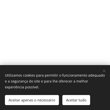
Utilizamos cookies para permitir o funcionamento adequado
e a segurança do site e para lhe oferecer a melhor
experiência possível.
IGREJA CATÓLICA
Aceitar apenas o necessário
Aceitar tudo
Diocese do Funchal - 2017
Cookies