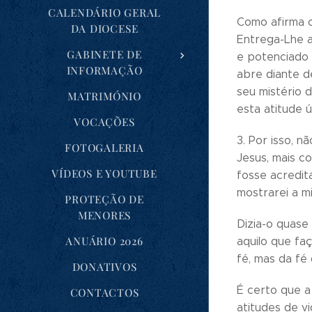
CALENDÁRIO GERAL
Como afirma o
DA DIOCESE
Entrega-Lhe a
GABINETE DE
e potenciado 
INFORMAÇÃO
abre diante d
seu mistério d
MATRIMÓNIO
esta atitude 
VOCAÇÕES
3. Por isso, 
FOTOGALERIA
Jesus, mais c
VÍDEOS E YOUTUBE
fosse acredit
mostrarei a mi
PROTEÇÃO DE
MENORES
Dizia-o quase
ANUÁRIO 2026
aquilo que fa
fé, mas da fé
DONATIVOS
É certo que a
CONTACTOS
atitudes de v