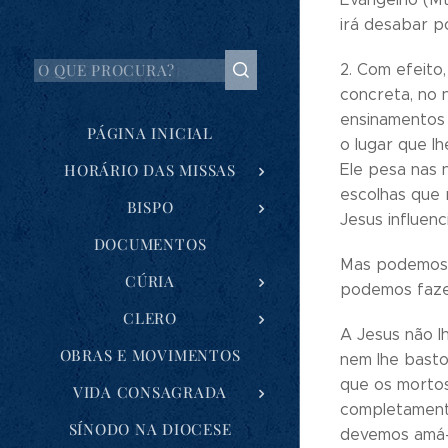
irá desabar p
2. Com efeito
concreta, no 
ensinamentos 
PÁGINA INICIAL
o lugar que l
HORÁRIO DAS MISSAS
Ele pesa nas n
escolhas que 
BISPO
Jesus influenc
DOCUMENTOS
Mas podemos a
CÚRIA
podemos fazer
CLERO
A Jesus não l
OBRAS E MOVIMENTOS
nem lhe basto
que os mortos
VIDA CONSAGRADA
completamente
SÍNODO NA DIOCESE
devemos amá-l