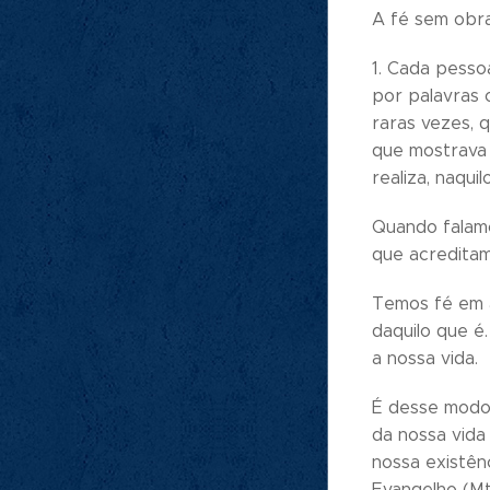
A fé sem obr
1. Cada pesso
por palavras 
raras vezes, 
que mostrava 
realiza, naqui
Quando falamo
que acreditam
Temos fé em a
daquilo que é
a nossa vida.
É desse modo
da nossa vid
nossa existên
Evangelho (Mt