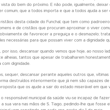
vista do bem do próximo. E não pode, igualmente, deixar
ver comum, que a todos importa e que a todos ajuda a ser
 cristãos desta cidade do Funchal, que tem como padroei
omens e de cristãos que procuram aproximar o viver com
 obviamente de favorecer a preguiça e o desmazelo; trata-
ades necessárias para que possam viver com a dignidade q
por isso, descansar quando vemos que hoje, ao nosso lado
 alheias, tantos que apesar de trabalharem honestament
va com dignidade.
, sequer, descansar perante aqueles outros que, vítimas 
orma destruídos interiormente que já nem são capazes de
proposta que os ajude a sair do estado miserável em que 
, o responsável municipal da saúde viu-se incapaz de fazer
u a sua vara nas mãos de S. Tiago, pedindo-lhe que fosse