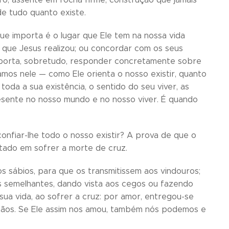
de tudo quanto existe.
que importa é o lugar que Ele tem na nossa vida
s que Jesus realizou; ou concordar com os seus
Importa, sobretudo, responder concretamente sobre
mos nele — como Ele orienta o nosso existir, quanto
toda a sua existência, o sentido do seu viver, as
resente no nosso mundo e no nosso viver. É quando
nfiar-lhe todo o nosso existir? A prova de que o
itado em sofrer a morte de cruz.
s sábios, para que os transmitissem aos vindouros;
s semelhantes, dando vista aos cegos ou fazendo
ua vida, ao sofrer a cruz: por amor, entregou-se
mãos. Se Ele assim nos amou, também nós podemos e