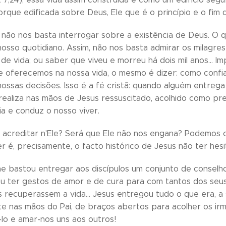
orque edificada sobre Deus, Ele que é o princípio e o fim 
, não nos basta interrogar sobre a existência de Deus. O 
nosso quotidiano. Assim, não nos basta admirar os milagre
de vida; ou saber que viveu e morreu há dois mil anos… 
he oferecemos na nossa vida, o mesmo é dizer: como confia
ossas decisões. Isso é a fé cristã: quando alguém entrega 
realiza nas mãos de Jesus ressuscitado, acolhido como p
ia e conduz o nosso viver.
creditar n'Ele? Será que Ele não nos engana? Podemos co
 é, precisamente, o facto histórico de Jesus não ter hes
he bastou entregar aos discípulos um conjunto de conselho
u ter gestos de amor e de cura para com tantos dos seu
 recuperassem a vida… Jesus entregou tudo o que era, a s
 nas mãos do Pai, de braços abertos para acolher os ir
o e amar-nos uns aos outros!