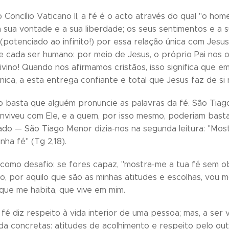
 Concílio Vaticano II, a fé é o acto através do qual "o ho
 sua vontade e a sua liberdade; os seus sentimentos e a 
(potenciado ao infinito!) por essa relação única com Jesu
e cada ser humano: por meio de Jesus, o próprio Pai nos o
ivino! Quando nos afirmamos cristãos, isso significa que e
única, a esta entrega confiante e total que Jesus faz de s
não basta que alguém pronuncie as palavras da fé. São Tia
onviveu com Ele, e a quem, por isso mesmo, poderiam bast
ado — São Tiago Menor dizia-nos na segunda leitura: "Most
nha fé" (Tg 2,18).
 como desafio: se fores capaz, "mostra-me a tua fé sem o
ço, por aquilo que são as minhas atitudes e escolhas, vou
 que me habita, que vive em mim.
 fé diz respeito à vida interior de uma pessoa; mas, a ser
ida concretas: atitudes de acolhimento e respeito pelo o