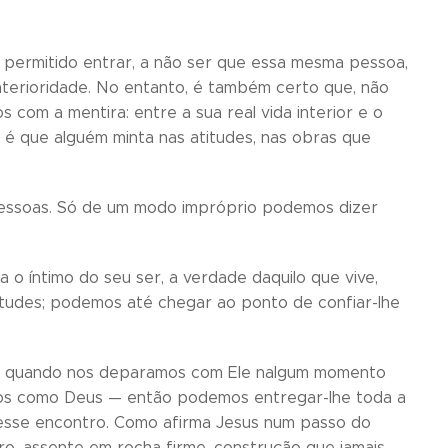
 permitido entrar, a não ser que essa mesma pessoa,
nterioridade. No entanto, é também certo que, não
com a mentira: entre a sua real vida interior e o
il é que alguém minta nas atitudes, nas obras que
 pessoas. Só de um modo impróprio podemos dizer
 íntimo do seu ser, a verdade daquilo que vive,
itudes; podemos até chegar ao ponto de confiar-lhe
, quando nos deparamos com Ele nalgum momento
os como Deus — então podemos entregar-lhe toda a
e esse encontro. Como afirma Jesus num passo do
uro, assente em rocha firme, construção que jamais