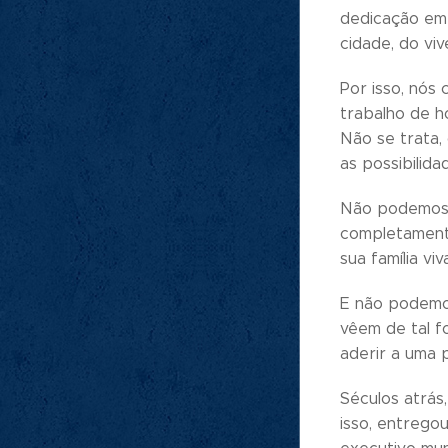
dedicação em 
cidade, do vi
Por isso, nós
trabalho de h
Não se trata,
as possibilid
Não podemos, 
completamente
sua família vi
E não podemos
vêem de tal f
aderir a uma 
Séculos atrás
isso, entrego