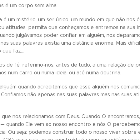
as é um corpo sem alma
a é um mistério, um ser único, um mundo em que não nos é
ou atitudes, permita que conheçamos e entremos na sua i
quando julgávamos poder confiar em alguém, nos deparamos 
nas suas palavras existia uma distância enorme. Mais difíc
lo que faz…
s de fé, referimo-nos, antes de tudo, a uma relação de
os num carro ou numa ideia, ou até numa doutrina.
lguém quando acreditamos que esse alguém nos comunica o
. Confiamos não apenas nas suas palavras mas nas suas at
 que nos relacionamos com Deus. Quando O encontramos
a — quando Ele vem ao nosso encontro e nós O percebem
cia. Ou seja: podemos construir todo o nosso viver sobr
 7,24), essa vida assim construída é como um edifício seg