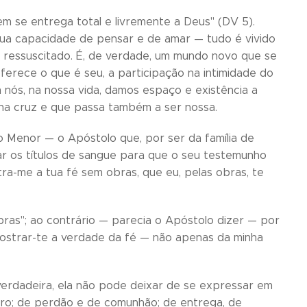
mem se entrega total e livremente a Deus" (DV 5).
sua capacidade de pensar e de amar — tudo é vivido
s ressuscitado. É, de verdade, um mundo novo que se
ferece o que é seu, a participação na intimidade do
m nós, na nossa vida, damos espaço e existência a
i na cruz e que passa também a ser nossa.
go Menor — o Apóstolo que, por ser da família de
ar os títulos de sangue para que o seu testemunho
ra-me a tua fé sem obras, que eu, pelas obras, te
bras"; ao contrário — parecia o Apóstolo dizer — por
 mostrar-te a verdade da fé — não apenas da minha
 verdadeira, ela não pode deixar de se expressar em
utro; de perdão e de comunhão; de entrega, de