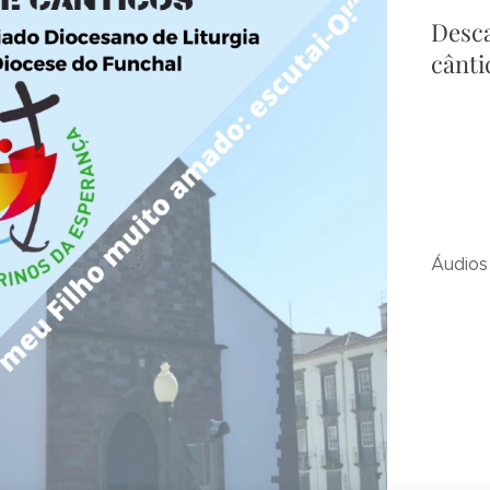
Desca
cânti
Áudios 