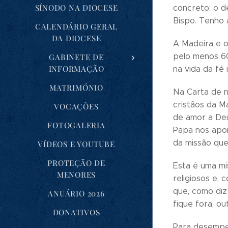
SÍNODO NA DIOCESE
concreto: o d
Bispo. Tenho 
CALENDÁRIO GERAL
DA DIOCESE
A Madeira e 
pelo menos 60
GABINETE DE
INFORMAÇÃO
na vida da fé
MATRIMÓNIO
Na Carta de n
cristãos da M
VOCAÇÕES
de amor a Deu
FOTOGALERIA
Papa nos apon
da missão que
VÍDEOS E YOUTUBE
PROTEÇÃO DE
Esta é uma mi
MENORES
religiosos e,
que, como diz
ANUÁRIO 2026
fique fora, o
DONATIVOS
Para desempen