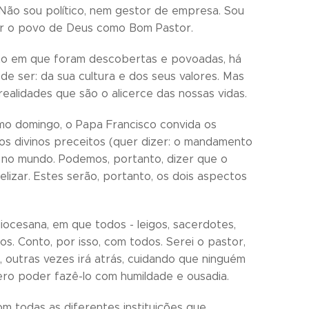
 Não sou político, nem gestor de empresa. Sou
zir o povo de Deus como Bom Pastor.
to em que foram descobertas e povoadas, há
e ser: da sua cultura e dos seus valores. Mas
ealidades que são o alicerce das nossas vidas.
mo domingo, o Papa Francisco convida os
 os divinos preceitos (quer dizer: o mandamento
 no mundo. Podemos, portanto, dizer que o
lizar. Estes serão, portanto, os dois aspectos
iocesana, em que todos - leigos, sacerdotes,
s. Conto, por isso, com todos. Serei o pastor,
, outras vezes irá atrás, cuidando que ninguém
ero poder fazê-lo com humildade e ousadia.
m todas as diferentes instituições que