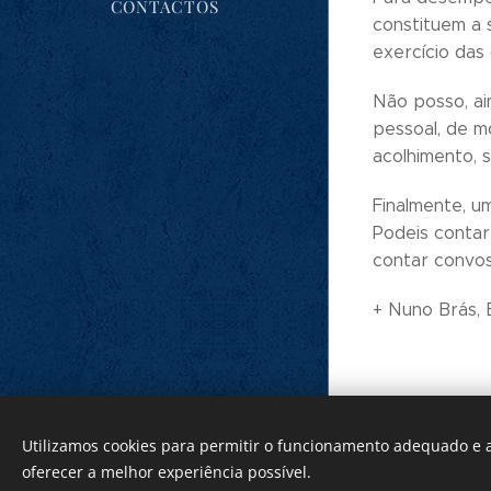
CONTACTOS
constituem a 
exercício das
Não posso, ai
pessoal, de m
acolhimento, 
Finalmente, u
Podeis conta
contar convo
+ Nuno Brás, 
IGREJA CATÓLICA
Utilizamos cookies para permitir o funcionamento adequado e a
Diocese do Funchal - 2017
oferecer a melhor experiência possível.
Cookies