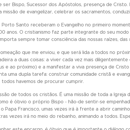
e ser Bispo, Sucessor dos Apóstolos, presença de Cristo.
a missão de evangelizar, celebrar os sacramentos, condu
o Porto Santo receberam o Evangelho no primeiro momen
0 anos. O cristianismo faz parte integrante do seu modo d
 importa sempre tomar consciência das nossas raízes, das r
omeação que me enviou, e que será lida a todos no próxi
adeira a duas coisas: a viver cada vez mais diligentemente
s e ao próximo) e a manifestar a viva presença de Cristo
ta uma dupla tarefa: construir comunidade cristã e evange
 todos havemos de procurar cumprir.
ssão de todos os cristãos. É uma missão de toda a Igreja d
 como é óbvio o próprio Bispo - hão-de sentir-se empenhado
 o Papa Francisco, umas vezes irá à frente a abrir caminho
utras vezes irá no meio do rebanho, animando a todos. Esp
har este encargo, é óbvio que é importante o diálogo co