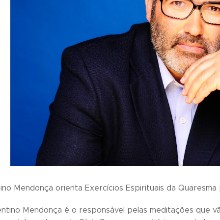
tino Mendonça orienta Exercícios Espirituais da Quaresma
entino Mendonça é o responsável pelas meditações que vã