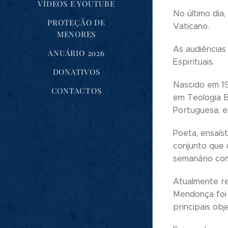
VÍDEOS E YOUTUBE
No último dia
PROTEÇÃO DE
Vaticano.
MENORES
As audiências 
ANUÁRIO 2026
Espirituais.
DONATIVOS
Nascido em 19
CONTACTOS
em Teologia Bí
Portuguesa, e
Poeta, ensaís
conjunto que 
semanário com
Atualmente re
Mendonça foi 
principais ob