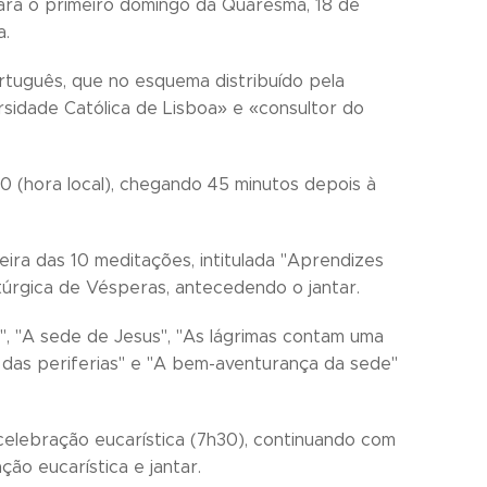
ara o primeiro domingo da Quaresma, 18 de
a.
ortuguês, que no esquema distribuído pela
rsidade Católica de Lisboa» e «consultor do
0 (hora local), chegando 45 minutos depois à
ra das 10 meditações, intitulada "Aprendizes
túrgica de Vésperas, antecedendo o jantar.
", "A sede de Jesus", "As lágrimas contam uma
e das periferias" e "A bem-aventurança da sede"
celebração eucarística (7h30), continuando com
ão eucarística e jantar.