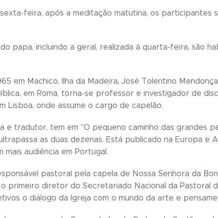
, sexta-feira, após a meditação matutina, os participante
do papa, incluindo a geral, realizada à quarta-feira, são 
65 em Machico, Ilha da Madeira, José Tolentino Mendonç
blica, em Roma, torna-se professor e investigador de disci
m Lisboa, onde assume o cargo de capelão.
ta e tradutor, tem em "O pequeno caminho das grandes per
ultrapassa as duas dezenas. Está publicado na Europa e Am
 mais audiência em Portugal.
sponsável pastoral pela capela de Nossa Senhora da Bona
o primeiro diretor do Secretariado Nacional da Pastoral
jetivos o diálogo da Igreja com o mundo da arte e pensa