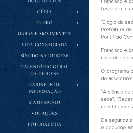
DOCUMENTOS
Francisco e d
fevereiro, e 
CÚRIA
"Elogio da se
CLERO
Prefeitura da
OBRAS E MOVIMENTOS
Pontifício Con
VIDA CONSAGRADA
Francisco e o
SÍNODO NA DIOCESE
casa de retir
CALENDÁRIO GERAL
O programa pr
DA DIOCESE
do assombro",
GABINETE DE
INFORMAÇÃO
"A ciência da
sede", "Beber
MATRIMÓNIO
constituem os
VOCAÇÕES
De segunda a 
FOTOGALERIA
o pequeno-alm