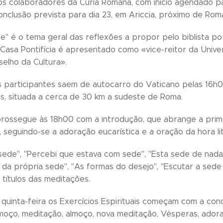
os colaboradores da Cúria Romana, com início agendado p
conclusão prevista para dia 23, em Ariccia, próximo de Rom
de" é o tema geral das reflexões a propor pelo biblista p
 Casa Pontifícia é apresentado como «vice-reitor da Unive
selho da Cultura».
s participantes saem de autocarro do Vaticano pelas 16h0
os, situada a cerca de 30 km a sudeste de Roma.
ossegue às 18h00 com a introdução, que abrange a primei
 seguindo-se a adoração eucarística e a oração da hora li
 sede", "Percebi que estava com sede", "Esta sede de nada
 da própria sede", "As formas do desejo", "Escutar a sed
 títulos das meditações.
quinta-feira os Exercícios Espirituais começam com a con
oço, meditação, almoço, nova meditação, Vésperas, adoraç