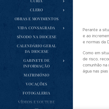
CÚRIA
CLERO
OBRAS E MOVIMENTOS
VIDA CONSAGRADA
Perante a sit
e ao incremen
SÍNODO NA DIOCESE
e normas da D
CALENDÁRIO GERAL
DA DIOCESE
Como em situa
de risco, rec
GABINETE DE
comunhão na m
INFORMAÇÃO
água nas pias
MATRIMÓNIO
VOCAÇÕES
FOTOGALERIA
VÍDEOS E YOUTUBE