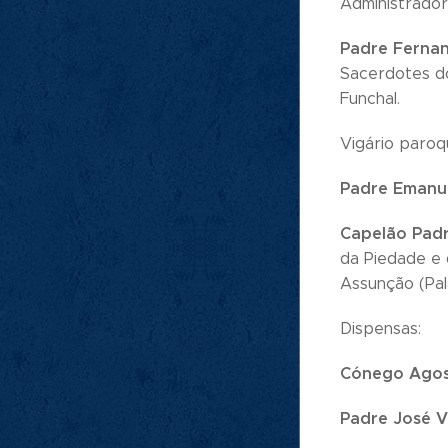
Administrador
Padre Fernan
Sacerdotes do
Funchal.
Vigário paroqu
Padre Emanue
Capelão Pad
da Piedade e 
Assunção (Pal
Dispensas:
Cónego Agost
Padre José Vi