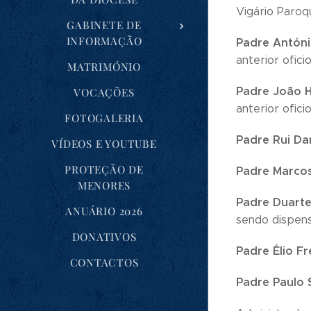
Vigário Paroq
GABINETE DE
INFORMAÇÃO
Padre Antóni
anterior oficio
MATRIMÓNIO
Padre João 
VOCAÇÕES
anterior oficio
FOTOGALERIA
Padre Rui Da
VÍDEOS E YOUTUBE
PROTEÇÃO DE
Padre Marcos
MENORES
Padre Duarte
ANUÁRIO 2026
sendo dispens
DONATIVOS
Padre Élio F
CONTACTOS
Padre Paulo 