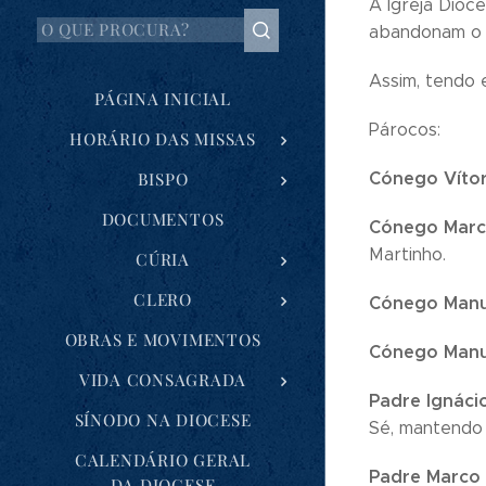
A Igreja Dioc
abandonam o s
Assim, tendo
PÁGINA INICIAL
Párocos:
HORÁRIO DAS MISSAS
Cónego Vítor
BISPO
DOCUMENTOS
Cónego Marc
Martinho.
CÚRIA
CLERO
Cónego Manu
OBRAS E MOVIMENTOS
Cónego Manu
VIDA CONSAGRADA
Padre Ignáci
SÍNODO NA DIOCESE
Sé, mantendo 
CALENDÁRIO GERAL
Padre Marco
DA DIOCESE