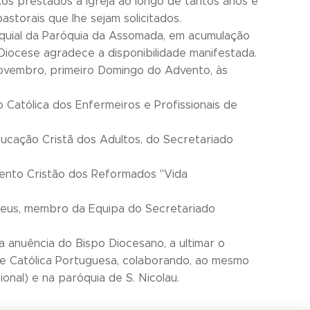
os prestados à Igreja ao longo de tantos anos e
storais que lhe sejam solicitados.
quial da Paróquia da Assomada, em acumulação
Diocese agradece a disponibilidade manifestada.
ovembro, primeiro Domingo do Advento, às
Católica dos Enfermeiros e Profissionais de
cação Cristã dos Adultos, do Secretariado
ento Cristão dos Reformados "Vida
Deus, membro da Equipa do Secretariado
 anuência do Bispo Diocesano, a ultimar o
de Católica Portuguesa, colaborando, ao mesmo
onal) e na paróquia de S. Nicolau.