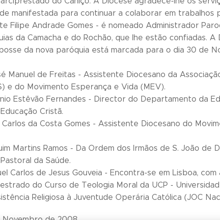
rciprestado do Caniço. A Diocese agradece-lhe os serviç
dade manifestada para continuar a colaborar em trabalhos pa
e Filipe Andrade Gomes - é nomeado Administrador Paro
ias da Camacha e do Rochão, que lhe estão confiadas. A 
posse da nova paróquia está marcada para o dia 30 de N
 Manuel de Freitas - Assistente Diocesano da Associação 
) e do Movimento Esperança e Vida (MEV).
io Estêvão Fernandes - Director do Departamento da Edu
Educação Cristã.
Carlos da Costa Gomes - Assistente Diocesano do Movim
im Martins Ramos - Da Ordem dos Irmãos de S. João de 
Pastoral da Saúde.
l Carlos de Jesus Gouveia - Encontra-se em Lisboa, com a
estrado do Curso de Teologia Moral da UCP - Universida
istência Religiosa à Juventude Operária Católica (JOC Naci
de Novembro de 2008