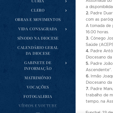
Assomada do a
CÚRIA
a disponibili
CLERO
2.
Padre Duart
OBRAS E MOVIMENTOS
com as paróqu
A tomada de 
VIDA CONSAGRADA
16.00 horas.
SÍNODO NA DIOCESE
3.
Cónego José
Saúde (ACEPS
CALENDÁRIO GERAL
4.
Padre Antón
DA DIOCESE
Diocesano da 
GABINETE DE
5.
Padre João 
INFORMAÇÃO
Ascendente".
6.
Irmão Joaqu
MATRIMÓNIO
Diocesano da 
VOCAÇÕES
7.
Padre Manue
trabalho de m
FOTOGALERIA
tempo, na Ass
VÍDEOS E YOUTUBE
Funchal, 23 