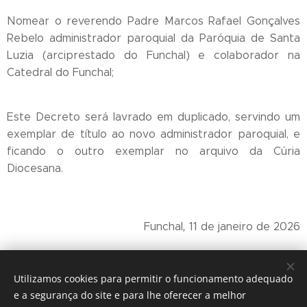
Nomear o reverendo Padre Marcos Rafael Gonçalves
Rebelo administrador paroquial da Paróquia de Santa
Luzia (arciprestado do Funchal) e colaborador na
Catedral do Funchal;
Este Decreto será lavrado em duplicado, servindo um
exemplar de título ao novo administrador paroquial, e
ficando o outro exemplar no arquivo da Cúria
Diocesana.
Funchal
,
11 de janeiro de 2026
† Nuno, Bispo do Funchal
Utilizamos cookies para permitir o funcionamento adequado
e a segurança do site e para lhe oferecer a melhor