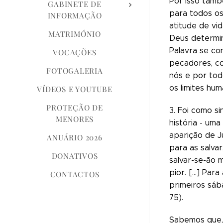
Por isso tamb
GABINETE DE
para todos os
INFORMAÇÃO
atitude de vi
MATRIMÓNIO
Deus determin
Palavra se co
VOCAÇÕES
pecadores, co
FOTOGALERIA
nós e por tod
os limites hum
VÍDEOS E YOUTUBE
PROTEÇÃO DE
3. Foi como s
MENORES
história - um
aparição de J
ANUÁRIO 2026
para as salva
DONATIVOS
salvar-se-ão 
pior. [...] P
CONTACTOS
primeiros sáb
75).
Sabemos que, 