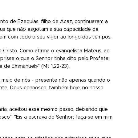
nto de Ezequias, filho de Acaz, continuaram a
Deus que não esgotam a sua capacidade de
uam com todo o seu vigor ao longo dos tempos.
s Cristo. Como afirma o evangelista Mateus, ao
risse o que o Senhor tinha dito pelo Profeta:
e de Emmanuel»" (Mt 1,22-23).
o meio de nós - presente não apenas quando o
ente, Deus-connosco, também hoje, no nosso
Maria, aceitou esse mesmo passo, deixando que
sco": "Eis a escrava do Senhor; faça-se em mim