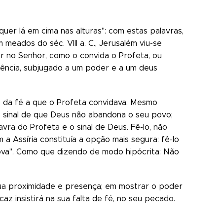
uer lá em cima nas alturas": com estas palavras,
meados do séc. VIII a. C., Jerusalém viu-se
r no Senhor, como o convida o Profeta, ou
ndência, subjugado a um poder e a um deus
to da fé a que o Profeta convidava. Mesmo
 o sinal de que Deus não abandona o seu povo;
avra do Profeta e o sinal de Deus. Fê-lo, não
a Assíria constituía a opção mais segura: fê-lo
rova". Como que dizendo de modo hipócrita: Não
sua proximidade e presença; em mostrar o poder
insistirá na sua falta de fé, no seu pecado.