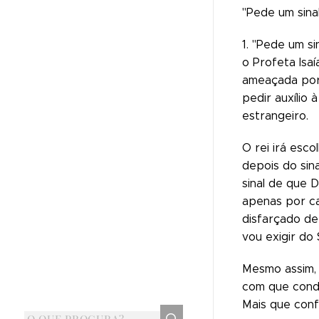
"Pede um sina
1. "Pede um s
o Profeta Isaí
ameaçada por 
pedir auxílio
estrangeiro.
O rei irá esc
depois do sin
sinal de que D
apenas por ca
disfarçado de
vou exigir do 
Mesmo assim, 
com que condu
Mais que conf