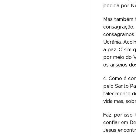
pedida por No
Mas também ho
consagração, 
consagramos a
Ucrânia. Acol
a paz. O sim 
por meio do V
os anseios do
4. Como é con
pelo Santo Pa
falecimento d
vida mas, sobr
Faz, por isso
confiar em De
Jesus encontr