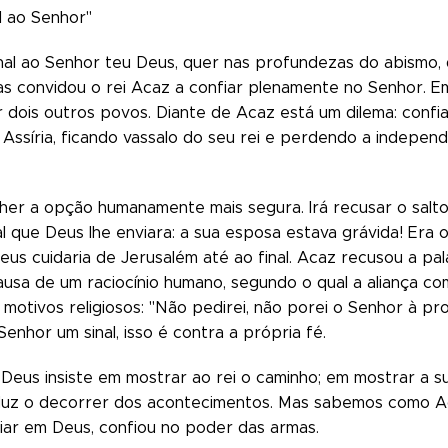
l ao Senhor"
inal ao Senhor teu Deus, quer nas profundezas do abismo, q
as convidou o rei Acaz a confiar plenamente no Senhor. Em 
dois outros povos. Diante de Acaz está um dilema: confia
 à Assíria, ficando vassalo do seu rei e perdendo a indepe
olher a opção humanamente mais segura. Irá recusar o sal
al que Deus lhe enviara: a sua esposa estava grávida! Era
eus cuidaria de Jerusalém até ao final. Acaz recusou a pal
usa de um raciocínio humano, segundo o qual a aliança com 
 motivos religiosos: "Não pedirei, não porei o Senhor à p
Senhor um sinal, isso é contra a própria fé.
Deus insiste em mostrar ao rei o caminho; em mostrar a 
z o decorrer dos acontecimentos. Mas sabemos como Acaz 
iar em Deus, confiou no poder das armas.