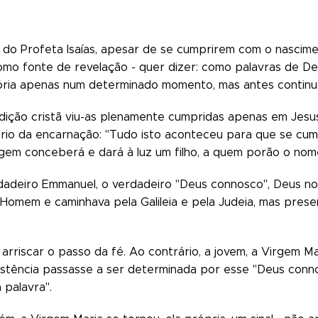
s do Profeta Isaías, apesar de se cumprirem com o nascime
omo fonte de revelação - quer dizer: como palavras de 
stória apenas num determinado momento, mas antes contin
radição cristã viu-as plenamente cumpridas apenas em Jesu
ério da encarnação: "Tudo isto aconteceu para que se cump
rgem conceberá e dará à luz um filho, a quem porão o nom
dadeiro Emmanuel, o verdadeiro "Deus connosco", Deus n
Homem e caminhava pela Galileia e pela Judeia, mas pres
arriscar o passo da fé. Ao contrário, a jovem, a Virgem 
istência passasse a ser determinada por esse "Deus conno
 palavra".