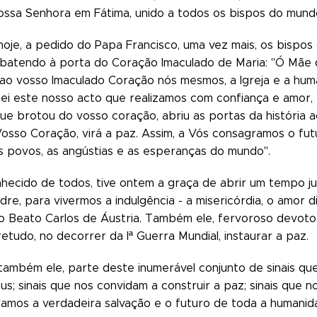
ssa Senhora em Fátima, unido a todos os bispos do mund
je, a pedido do Papa Francisco, uma vez mais, os bispos
batendo à porta do Coração Imaculado de Maria: "Ó Mãe 
o vosso Imaculado Coração nós mesmos, a Igreja e a human
hei este nosso acto que realizamos com confiança e amor, 
que brotou do vosso coração, abriu as portas da história 
osso Coração, virá a paz. Assim, a Vós consagramos o futu
s povos, as angústias e as esperanças do mundo".
hecido de todos, tive ontem a graça de abrir um tempo j
dre, para vivermos a indulgência - a misericórdia, o amor 
o Beato Carlos de Áustria. Também ele, fervoroso devot
etudo, no decorrer da Iª Guerra Mundial, instaurar a paz.
, também ele, parte deste inumerável conjunto de sinais qu
us; sinais que nos convidam a construir a paz; sinais qu
amos a verdadeira salvação e o futuro de toda a humanid