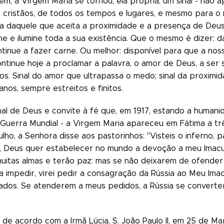
ém, a Virgem Maria se tornou, ela própria, um sinal - não 
 cristãos, de todos os tempos e lugares, e mesmo para o m
da daquele que aceita a proximidade e a presença de Deus
e e ilumine toda a sua existência. Que o mesmo é dizer: d
ntinue a fazer carne. Ou melhor: disponível para que a no
ntinue hoje a proclamar a palavra, o amor de Deus, a ser 
os. Sinal do amor que ultrapassa o medo; sinal da proximid
anos, sempre estreitos e finitos.
inal de Deus e convite à fé que, em 1917, estando a human
a Guerra Mundial - a Virgem Maria apareceu em Fátima a t
ulho, a Senhora disse aos pastorinhos: "Visteis o inferno
r, Deus quer estabelecer no mundo a devoção a meu Imacu
muitas almas e terão paz: mas se não deixarem de ofender
ara a impedir, virei pedir a consagração da Rússia ao Meu 
ados. Se atenderem a meus pedidos, a Rússia se converterá
de acordo com a Irmã Lúcia, S. João Paulo II, em 25 de M