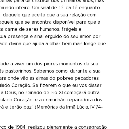
apenas para os cristãos dos primeiros anos, mas
undo inteiro. Um sinal de fé: da fé enquanto
; daquele que aceita que a sua relação com
aquele que se encontra disponível para que a
ssa carne de seres humanos, frágeis e
sua presença e sinal erguido do seu amor por
ade divina que ajuda a olhar bem mais longe que
idade a viver um dos piores momentos da sua
rês pastorinhos. Sabemos como, durante a sua
, para onde vão as almas do pobres pecadores;
lado Coração. Se fizerem o que eu vos disser,
 a Deus, no reinado de Pio XI começará outra
Imaculado Coração, e a comunhão reparadora dos
 e terão paz" (Memórias da Irmã Lúcia, IV,74-
arço de 1984, realizou plenamente a consagração