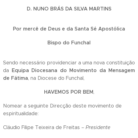
D
. NUNO BRÁ
S DA SILVA MARTINS
Por mercê de Deus e da Santa S
é
Apost
ó
lica
Bispo do Funchal
Sendo necessário providenciar a uma nova constituição
Equipa Diocesana do Movimento da Mensagem
da
de F
á
tima
, na Diocese do Funchal,
HAVEMOS POR BEM
,
Nomear a seguinte Direcção deste movimento de
espiritualidade:
Cláudio Filipe Teixeira de Freitas
–
Presidente