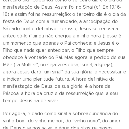
manifestação de Deus. Assim foi no Sinai (cf. Ex 19,16-
18) e assim foi na ressurreição: o terceiro dia é o dia da
festa de Deus com a humanidade, a antecipação do
Sábado final e definitivo. Por isso, Jesus se recusa a
antecipá-lo ("ainda não chegou a minha hora"): esse é
um momento que apenas o Pai conhece; e Jesus é o
Filho que nada quer antecipar, o Filho que sempre
obedece à vontade do Pai. Mas agora, a pedido de sua
Mãe ("a Mulher", ou seja: a esposa, Israel, a Igreja),
agora Jesus dará "um sinal" da sua glória, a necessitar e
a indicar uma plenitude futura. A hora definitiva da
manifestação de Deus, da sua glória, é a hora da
Páscoa, a hora da cruz e da ressurreição que, a seu
tempo, Jesus há-de viver.
Por agora, é dado como sinal a sobreabundância do
vinho bom, do vinho melhor, do "vinho novo", do amor
de Deus que nos salva: a água dos ritos religiosos