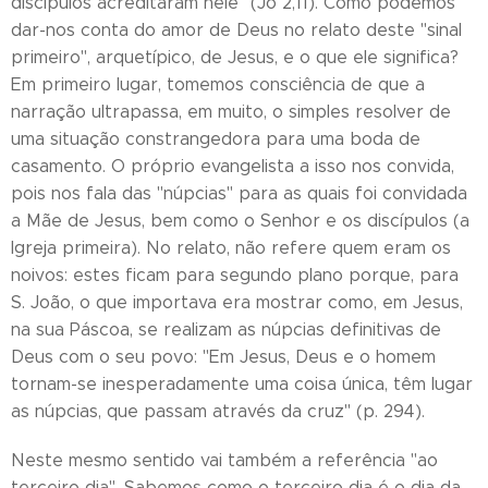
discípulos acreditaram nele" (Jo 2,11). Como podemos
dar-nos conta do amor de Deus no relato deste "sinal
primeiro", arquetípico, de Jesus, e o que ele significa?
Em primeiro lugar, tomemos consciência de que a
narração ultrapassa, em muito, o simples resolver de
uma situação constrangedora para uma boda de
casamento. O próprio evangelista a isso nos convida,
pois nos fala das "núpcias" para as quais foi convidada
a Mãe de Jesus, bem como o Senhor e os discípulos (a
Igreja primeira). No relato, não refere quem eram os
noivos: estes ficam para segundo plano porque, para
S. João, o que importava era mostrar como, em Jesus,
na sua Páscoa, se realizam as núpcias definitivas de
Deus com o seu povo: "Em Jesus, Deus e o homem
tornam-se inesperadamente uma coisa única, têm lugar
as núpcias, que passam através da cruz" (p. 294).
Neste mesmo sentido vai também a referência "ao
terceiro dia". Sabemos como o terceiro dia é o dia da