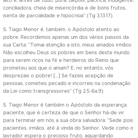
alto é, antes de tudo, pura; depois, pacífica, indulgente,
conciliadora, cheia de misericórdia e de bons frutos,
isenta de parcialidade e hipocrisia" (Tg 3,13.17).
S. Tiago Menor é, também, o Apóstolo atento ao
pobre. Recordemos apenas um dos vários passos da
sua Carta: "Tomai atenção a isto, meus amados irmãos:
Não escolheu Deus os pobres em bens deste mundo
para serem ricos na fé e herdeiros do Reino que
prometeu aos que o amam? E, no entanto, vós
desprezais o pobre! [...] Se fazeis acepção de
pessoas, cometeis pecado e incorreis na condenação
da Lei como transgressores" (Tg 2,5-6a.9).
S. Tiago Menor é também o Apóstolo da esperança
paciente, que é certeza de que o Senhor há-de vir
para terminar em nós a sua obra salvadora: "Sede pois
pacientes, irmãos, até à vinda do Senhor. Vede como o
lavrador espera o precioso fruto, aguardando