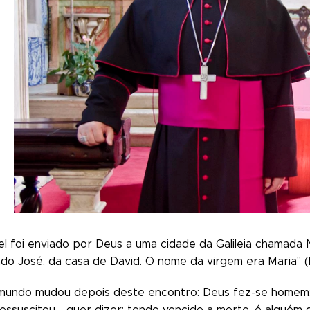
el foi enviado por Deus a uma cidade da Galileia chamad
 José, da casa de David. O nome da virgem era Maria" (L
 mundo mudou depois deste encontro: Deus fez-se homem:
ressuscitou - quer dizer: tendo vencido a morte, é alguém