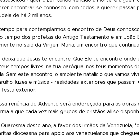
erer encontrar-se connosco, com todos, a querer passar 
Judeia de há 2 mil anos.
tempo para contemplarmos o encontro de Deus connosco. 
o tempo dos profetas do Antigo Testamento e em João Ba
amente no seio da Virgem Maria; um encontro que continua 
 deixa que Jesus te encontre. Que Ele te encontre onde est
 teus tempos livres, na tua paróquia, nos teus momentos d
ida. Sem este encontro, o ambiente natalício que vamos v
rulho, luzes e música - realidades exteriores que passa
 festa exterior.
ssa renúncia do Advento será endereçada para as obras d
orma a que cada vez mais grupos de cristãos ali se dispon
 Quaresma deste ano, a favor dos irmãos da Venezuela, foi 
ritas diocesana para apoio aos venezuelanos que cheguem