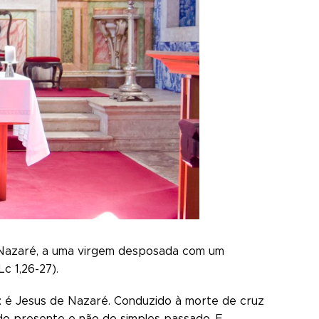
a Nazaré, a uma virgem desposada com um
c 1,26-27).
 é Jesus de Nazaré. Conduzido à morte de cruz
 do presente e não do simples passado. E