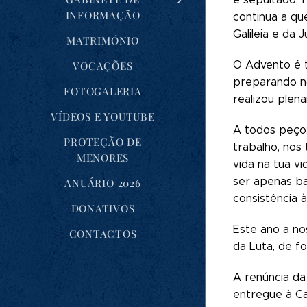
INFORMAÇÃO
continua a qu
Galileia e da 
MATRIMÓNIO
O Advento é 
VOCAÇÕES
preparando n
FOTOGALERIA
realizou plen
VÍDEOS E YOUTUBE
A todos peço:
PROTEÇÃO DE
trabalho, nos
MENORES
vida na tua v
ser apenas ba
ANUÁRIO 2026
consistência à
DONATIVOS
Este ano a no
CONTACTOS
da Luta, de f
A renúncia da
entregue à Ca