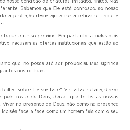
a nossa condição de criaturas, limitados, finitos. Mas
ferente. Sabemos que Ele está connosco, ao nosso
o; a proteção divina ajuda-nos a retirar o bem e a
ta.
roteger o nosso próximo. Em particular aqueles mais
vo, recusam as ofertas institucionais que estão ao
ismo que lhe possa até ser prejudicial. Mas significa
uantos nos rodeiam.
rilhar sobre ti a sua face". Ver a face divina; deixar
tar pelo rosto de Deus, deixar que todas as nossas
us. Viver na presença de Deus, não como na presença
om Moisés face a face como um homem fala com o seu