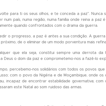
volte para ti os seus olhos, e te conceda a paz". Nunca 
er num país, numa região, numa família onde reina a pa
namente quando confrontados com o drama da guerra.
edir o progresso, a paz é antes a sua condição. A guer
 próximo, de o eliminar de um modo porventura mais refin
alquer que ela seja, constitui sempre uma derrota da
 Deus o dom da paz e comprometemo-nos a fazê-lo expand
po, percebemo-nos solidários com todos os povos que 
usso; com o povo da Nigéria e de Moçambique, onde os c
sau, incapaz de encontrar estabilidade governativa; co
saram este Natal ao som ruidoso das armas.