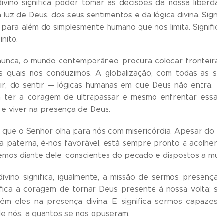
divino significa poder tomar as decisões da nossa lib
luz de Deus, dos seus sentimentos e da lógica divina. Signi
a para além do simplesmente humano que nos limita. Signi
inito.
unca, o mundo contemporâneo procura colocar fronteiras 
los quais nos conduzimos. A globalização, com todas as
ir, do sentir — lógicas humanas em que Deus não entra. 
ica ter a coragem de ultrapassar e mesmo enfrentar es
r e viver na presença de Deus.
da que o Senhor olha para nós com misericórdia. Apesar d
a paterna, é-nos favorável, está sempre pronto a acolh
mos diante dele, conscientes do pecado e dispostos a m
ivino significa, igualmente, a missão de sermos presen
ifica a coragem de tornar Deus presente à nossa volta; s
ém eles na presença divina. E significa sermos capaz
e nós, a quantos se nos opuseram.