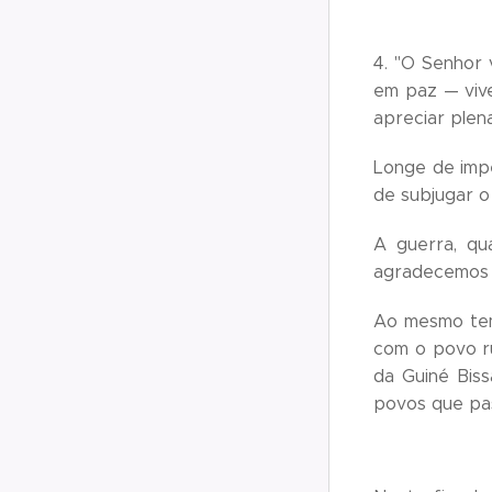
4. "O Senhor 
em paz — viv
apreciar ple
Longe de imp
de subjugar o
A guerra, qu
agradecemos a
Ao mesmo tem
com o povo r
da Guiné Bis
povos que pas