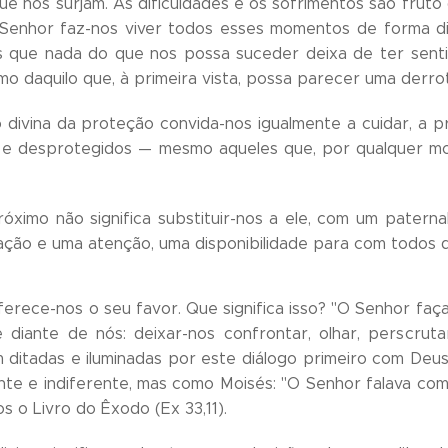
e nos surjam. As dificuldades e os sofrimentos são fruto d
Senhor faz-nos viver todos esses momentos de forma di
 que nada do que nos possa suceder deixa de ter sentid
mo daquilo que, à primeira vista, possa parecer uma derro
divina da proteção convida-nos igualmente a cuidar, a p
e desprotegidos — mesmo aqueles que, por qualquer moti
óximo não significa substituir-nos a ele, com um paternal
ão e uma atenção, uma disponibilidade para com todos q
erece-nos o seu favor. Que significa isso? "O Senhor faça b
e diante de nós: deixar-nos confrontar, olhar, perscru
m ditadas e iluminadas por este diálogo primeiro com De
nte e indiferente, mas como Moisés: "O Senhor falava c
nos o Livro do Êxodo (Ex 33,11).