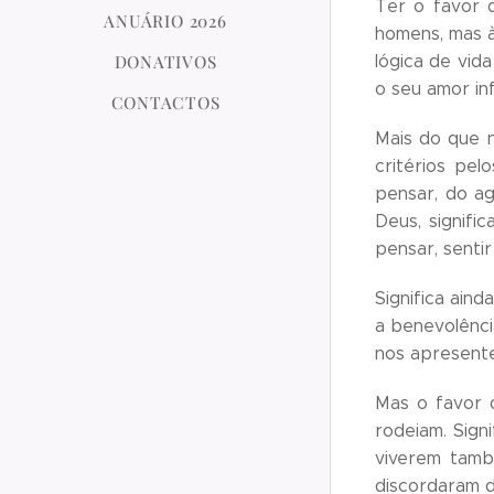
Ter o favor 
ANUÁRIO 2026
homens, mas à 
DONATIVOS
lógica de vid
o seu amor inf
CONTACTOS
Mais do que n
critérios pe
pensar, do ag
Deus, signif
pensar, senti
Significa ain
a benevolênci
nos apresente
Mas o favor d
rodeiam. Sign
viverem tamb
discordaram d