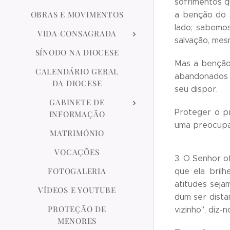
sofrimentos qu
OBRAS E MOVIMENTOS
a benção do 
lado; sabemos
VIDA CONSAGRADA
salvação, mes
SÍNODO NA DIOCESE
Mas a benção 
CALENDÁRIO GERAL
abandonados 
DA DIOCESE
seu dispor.
GABINETE DE
Proteger o pr
INFORMAÇÃO
uma preocupaç
MATRIMÓNIO
VOCAÇÕES
3. O Senhor of
FOTOGALERIA
que ela brilh
atitudes seja
VÍDEOS E YOUTUBE
dum ser dista
PROTEÇÃO DE
vizinho", diz-
MENORES