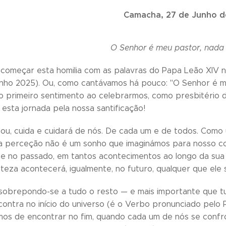
Camacha, 27 de Junho d
O Senhor é meu pastor, nada 
e começar esta homilia com as palavras do Papa Leão XIV
Junho 2025). Ou, como cantávamos há pouco: "O Senhor é me
o primeiro sentimento ao celebrarmos, como presbitério d
esta jornada pela nossa santificação!
ou, cuida e cuidará de nós. De cada um e de todos. Como
a perceção não é um sonho que imaginámos para nosso co
 no passado, em tantos acontecimentos ao longo da sua 
teza acontecerá, igualmente, no futuro, qualquer que ele s
 sobrepondo-se a tudo o resto — e mais importante que t
ontra no início do universo (é o Verbo pronunciado pelo Pai
mos de encontrar no fim, quando cada um de nós se confr