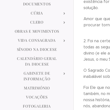
existência for
DOCUMENTOS
solução.
CÚRIA
Amor que quer
CLERO
procurar torn
OBRAS E MOVIMENTOS
VIDA CONSAGRADA
2. Foi na cer
todas as seg
SÍNODO NA DIOCESE
divino (e ele
CALENDÁRIO GERAL
Jesus, o meu S
DA DIOCESE
O Sagrado Cor
GABINETE DE
inabalável sob
INFORMAÇÃO
Foi Ele que n
MATRIMÓNIO
também, no me
VOCAÇÕES
nossa história
FOTOGALERIA
nós, abandon