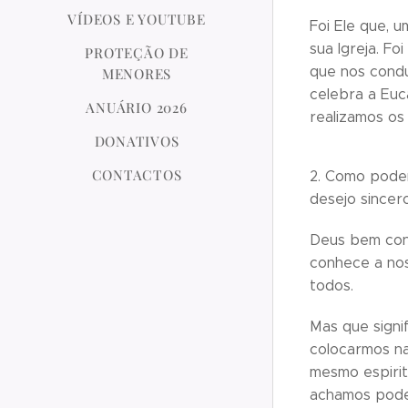
VÍDEOS E YOUTUBE
Foi Ele que, 
sua Igreja. F
PROTEÇÃO DE
que nos condu
MENORES
celebra a Euc
ANUÁRIO 2026
realizamos os
DONATIVOS
CONTACTOS
2. Como podem
desejo sincer
Deus bem conh
conhece a nos
todos.
Mas que signi
colocarmos na
mesmo espirit
achamos pode