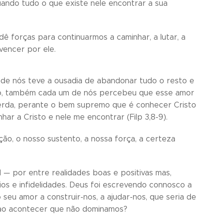
 quando tudo o que existe nele encontrar a sua
ê forças para continuarmos a caminhar, a lutar, a
vencer por ele.
 de nós teve a ousadia de abandonar tudo o resto e
ulo, também cada um de nós percebeu que esse amor
perda, perante o bem supremo que é conhecer Cristo
har a Cristo e nele me encontrar (Filp 3,8-9).
ção, o nosso sustento, a nossa força, a certeza
l — por entre realidades boas e positivas mas,
s e infidelidades. Deus foi escrevendo connosco a
o seu amor a construir-nos, a ajudar-nos, que seria de
 ao acontecer que não dominamos?