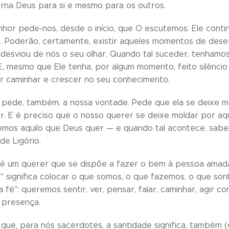
rna Deus para si e mesmo para os outros.
nhor pede-nos, desde o início, que O escutemos. Ele continua
s. Poderão, certamente, existir aqueles momentos de des
esviou de nós o seu olhar. Quando tal suceder, tenhamos
E, mesmo que Ele tenha, por algum momento, feito silênci
r caminhar e crescer no seu conhecimento.
pede, também, a nossa vontade. Pede que ela se deixe mol
r. E é preciso que o nosso querer se deixe moldar por a
mos aquilo que Deus quer — e quando tal acontece, sabe
de Ligório.
 é um querer que se dispõe a fazer o bem à pessoa amad
" significa colocar o que somos, o que fazemos, o que son
 fé": queremos sentir, ver, pensar, falar, caminhar, agir 
 presença.
ue, para nós sacerdotes, a santidade significa, também (e