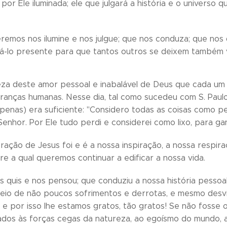
 por Ele iluminada; ele que julgará a história e o universo
emos nos ilumine e nos julgue; que nos conduza; que nos d
á-lo presente para que tantos outros se deixem também 
teza deste amor pessoal e inabalável de Deus que cada um
uranças humanas. Nesse dia, tal como sucedeu com S. Pa
 apenas) era suficiente: "Considero todas as coisas como 
enhor. Por Ele tudo perdi e considerei como lixo, para gan
ação de Jesus foi e é a nossa inspiração, a nossa respira
re a qual queremos continuar a edificar a nossa vida.
os quis e nos pensou; que conduziu a nossa história pessoa
io de não poucos sofrimentos e derrotas, e mesmo desvio
, e por isso lhe estamos gratos, tão gratos! Se não fosse 
ados às forças cegas da natureza, ao egoísmo do mundo,