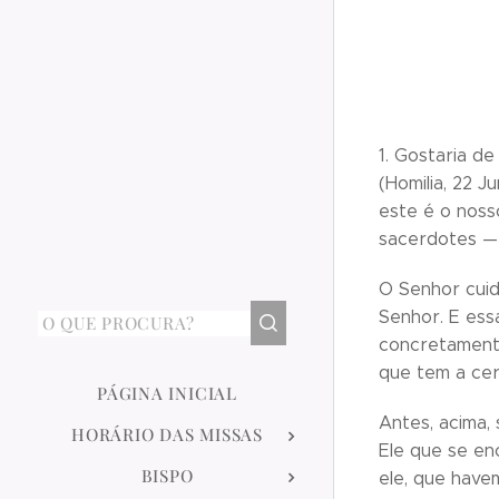
1. Gostaria d
(Homilia, 22 
este é o noss
sacerdotes — 
O Senhor cuid
Senhor. E ess
concretamente
que tem a cer
PÁGINA INICIAL
Antes, acima,
HORÁRIO DAS MISSAS
Ele que se enc
BISPO
ele, que have