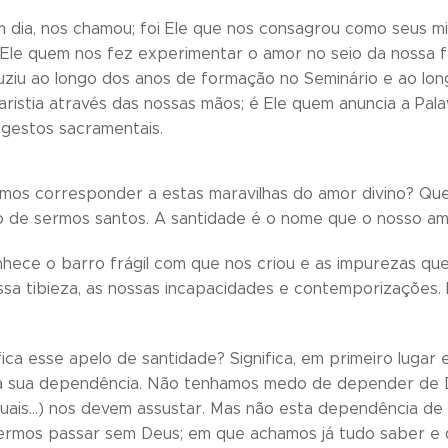
um dia, nos chamou; foi Ele que nos consagrou como seus mi
oi Ele quem nos fez experimentar o amor no seio da nossa 
ziu ao longo dos anos de formação no Seminário e ao long
aristia através das nossas mãos; é Ele quem anuncia a Pal
 gestos sacramentais.
os corresponder a estas maravilhas do amor divino? Que
o de sermos santos. A santidade é o nome que o nosso a
ece o barro frágil com que nos criou e as impurezas que
sa tibieza, as nossas incapacidades e contemporizações.
fica esse apelo de santidade? Significa, em primeiro lugar 
 sua dependência. Não tenhamos medo de depender de Deu
uais…) nos devem assustar. Mas não esta dependência de
rmos passar sem Deus; em que achamos já tudo saber e 