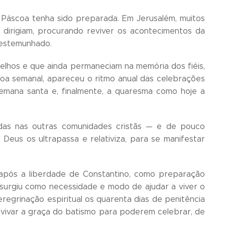
da Páscoa tenha sido preparada. Em Jerusalém, muitos
 dirigiam, procurando reviver os acontecimentos da
testemunhado.
lhos e que ainda permaneciam na memória dos fiéis,
oa semanal, apareceu o ritmo anual das celebrações
 semana santa e, finalmente, a quaresma como hoje a
adas nas outras comunidades cristãs — e de pouco
eus os ultrapassa e relativiza, para se manifestar
 após a liberdade de Constantino, como preparação
a surgiu como necessidade e modo de ajudar a viver o
regrinação espiritual os quarenta dias de penitência
avivar a graça do batismo para poderem celebrar, de