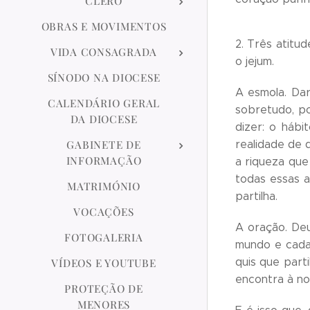
CLERO
OBRAS E MOVIMENTOS
2. Três atitu
VIDA CONSAGRADA
o jejum.
SÍNODO NA DIOCESE
A esmola. Dar
CALENDÁRIO GERAL
sobretudo, po
DA DIOCESE
dizer: o háb
realidade de 
GABINETE DE
INFORMAÇÃO
a riqueza que
todas essas 
MATRIMÓNIO
partilha.
VOCAÇÕES
A oração. Deu
FOTOGALERIA
mundo e cada 
quis que part
VÍDEOS E YOUTUBE
encontra à no
PROTEÇÃO DE
MENORES