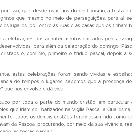
por isso, que, desde os inícios do cristianismo, a festa 
grinos que, mesmo no meio de perseguições, para ali se
eles lugares, por entre as ruas e as casas que os tinham 
s celebrações dos acontecimentos narrados pelos evange
esenvolvidas: para além da celebração do domingo, Pásc
 cristãos e, com ele, primeiro o tríduo pascal, depois a
ente, estas celebrações foram sendo vividas e espalh
tância de tempos e lugares: sabemos que a presença de D
" que nos envolve e dá vida.
ouco por toda a parte do mundo cristão, em particular
les que iriam ser batizados na Vigília Pascal, a Quaresm
lmente, todos os demais cristãos foram assumindo como pe
vam da Páscoa, procurando, por meio da sua vivência, re
cado, as festas pascais.