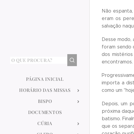
Não espanta, 
eram os pere
salvação naqu
Desse modo, a
foram sendo d
dos mistérios
encontramos.
Progressivam
PÁGINA INICIAL
importa a dis
HORÁRIO DAS MISSAS
como um "hoje
BISPO
Depois, um p
próxima daque
DOCUMENTOS
batismo. Fina
CÚRIA
que os separa
coração purifi