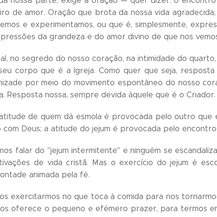
 da nossa parte, exige a oração — quer dizer: o encontr
iro de amor. Oração que brota da nossa vida agradecida,
vivemos e experimentamos, ou que é, simplesmente, expr
xpressões da grandeza e do amor divino de que nos vemo
l, no segredo do nosso coração, na intimidade do quarto, 
 seu corpo que é a Igreja. Como quer que seja, respost
mizade por meio do movimento espontâneo do nosso cor
eja. Resposta nossa, sempre devida àquele que é o Criador.
 atitude de quem dá esmola é provocada pelo outro que e
 com Deus; a atitude do jejum é provocada pelo encontr
mos falar do "jejum intermitente" e ninguém se escandali
tivações de vida cristã. Mas o exercício do jejum é es
vontade animada pela fé.
os exercitarmos no que toca à comida para nos tornarmo
s oferece o pequeno e efémero prazer, para termos em v