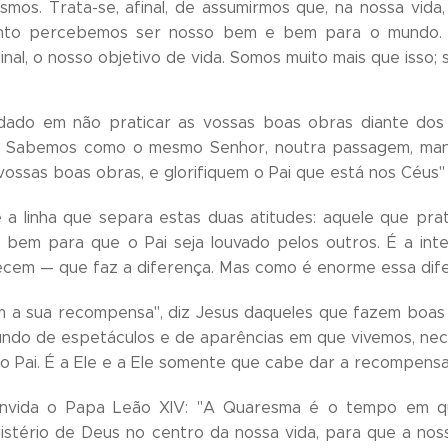
mos. Trata-se, afinal, de assumirmos que, na nossa vid
nto percebemos ser nosso bem e bem para o mundo. A
inal, o nosso objetivo de vida. Somos muito mais que isso;
idado em não praticar as vossas boas obras diante dos 
. Sabemos como o mesmo Senhor, noutra passagem, mand
vossas boas obras, e glorifiquem o Pai que está nos Céus" 
 a linha que separa estas duas atitudes: aquele que pra
o bem para que o Pai seja louvado pelos outros. É a i
ecem — que faz a diferença. Mas como é enorme essa dif
m a sua recompensa", diz Jesus daqueles que fazem boa
undo de espetáculos e de aparências em que vivemos, neces
 ao Pai. É a Ele e a Ele somente que cabe dar a recompensa
vida o Papa Leão XIV: "A Quaresma é o tempo em que a
istério de Deus no centro da nossa vida, para que a no