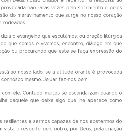
o com Deus, nosso criador e redentor, a resposta ao
 provocada não raras vezes pelo sofrimento e pelos
essão do maravilhamento que surge no nosso coração
s rodeados.
dizia o evangelho que escutámos, ou oração litúrgica
a do que somos e vivemos, encontro, diálogo em que
ação ou procurando que este se faça expressão do
stá ao nosso lado; se a atitude orante é provocada
o connosco mesmo. Jejuar faz-nos bem.
za com ele. Contudo, muitos se escandalizam quando o
colha daquele que deixa algo que lhe apetece como
s resilientes e sermos capazes de nos abstermos do
ista o respeito pelo outro, por Deus, pela criação