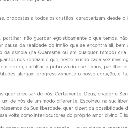
des, propostas a todos os cristãos, caracterizam, desde o
, partilhar, não guardar egoisticamente o que temos, não
r causa da realidade do irmão que se encontra ali, bem 
ito da esmola (na Quaresma ou em qualquer tempo) cria 
quantos nos rodeiam e que, neste mundo cada vez mais ego
 nos sobra; partilhar a pobreza do que temos; partilhar at
atitudes alargam progressivamente o nosso coração, e f
s quer precisar de nós. Certamente, Deus, criador e Sen
um de nós de um modo diferente. Escolheu, na sua liberd
ilhássemos da Sua liberdade, quer dizer: da possibilidade
ssa volta como interlocutores do próprio amor divino. É is