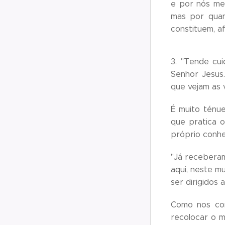
e por nós mes
mas por qua
constituem, af
3. "Tende cu
Senhor Jesus
que vejam as 
É muito ténue
que pratica 
próprio conh
"Já recebera
aqui, neste m
ser dirigidos
Como nos con
recolocar o m