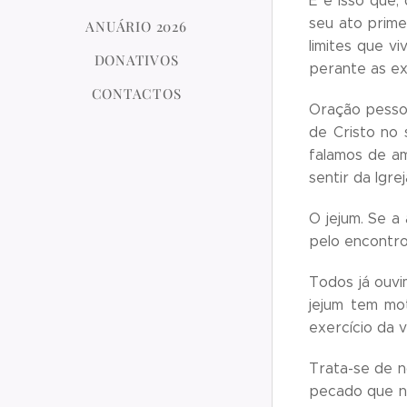
E é isso que,
seu ato prime
ANUÁRIO 2026
limites que 
DONATIVOS
perante as e
CONTACTOS
Oração pessoa
de Cristo no
falamos de a
sentir da Igr
O jejum. Se a
pelo encontro
Todos já ouvi
jejum tem mo
exercício da 
Trata-se de n
pecado que no