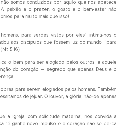
a, não somos conduzidos por aquilo que nos apetece
 paixão e o prazer, o gosto e o bem-estar não
 somos para muito mais que isso!
homens, para serdes vistos por eles", intima-nos o
ou aos discípulos que fossem luz do mundo, "para
(Mt 5,16).
tica o bem para ser elogiado pelos outros, e aquele
ntenção do coração — segredo que apenas Deus e o
erença!
s obras para serem elogiados pelos homens. Também
sitamos de jejuar. O louvor, a glória, hão-de apenas
.
 Igreja, com solicitude maternal, nos convida a
ssa fé ganhe novo impulso e o coração não se perca