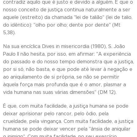
contradiz aquilo que é justo e devido a alguém. É que o
nosso conceito de justiça continua naturalmente a ser
aquele (estreito) da chamada "lei de talião" (lei de talio,
do idêntico): "olho por olho; dente por dente" (Mt
5,38).
Na sua encíclica Dives in misericordia (1980), S. João
Paulo II não hesita, por isso, em afirmar: "A experiência
do passado e do nosso tempo demonstra que a justiça,
por si só, não basta, e que pode até levar à negação e
ao aniquilamento de si própria, se não se permitir
àquela força mais profunda que é o amor, plasmar a
vida humana nas suas várias dimensões" (DM 12).
É que, com muita facilidade, a justiça humana se pode
deixar aprisionar pelo rancor, pelo ódio, pela
crueldade, pela vingança. Com muita facilidade, a justiça
humana se pode deixar vencer pela "ânsia de aniquilar
o inimigo". Com muita facilidade, no seu exercício