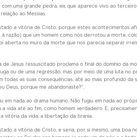
o com uma grande pedra, eis que aparece vivo ao terceiro
relação ao Messias.
stado a vitória de Cristo, porque estes acontecimentos a
 à razão) que um homem como nós derrotou a morte, colocan
i aberta no muro da morte que nos parecia separar irrem
sa de Jesus ressuscitado proclama o final do domínio da 
uga ou de uma regressão, mas por meio de uma luta no pró
om todas as suas consequências, até ao mais profundo da s
eu Deus, porque me abandonaste?".
iu em nada ao drama humano. Não fugiu em nada ao própri
veu a vida até ao fim, como homem verdadeiro. E, precisamen
a vitória da vida, a libertação da tirania.
stado a vitória de Cristo, e seria, por si mesmo, uma boa n