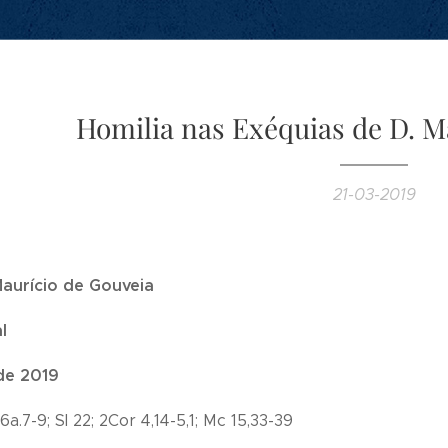
Homilia nas Exéquias de D. M
21-03-2019
Maurício de Gouveia
l
de 2019
,6a.7-9; Sl 22; 2Cor 4,14-5,1; Mc 15,33-39