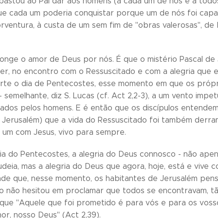
bastou ao Pai dar aos homens (a cada um de nós e a todos
ue cada um poderia conquistar porque um de nós foi capa
orventura, à custa de um sem fim de "obras valerosas", d
.
longe o amor de Deus por nós. É que o mistério Pascal de
uer, no encontro com o Ressuscitado e com a alegria que e
rte o dia de Pentecostes, esse momento em que os própri
- semelhante, diz S. Lucas (cf. Act 2,2-3), a um vento imp
iados pelos homens. E é então que os discípulos entende
 Jerusalém) que a vida do Ressuscitado foi também derram
r um com Jesus, vivo para sempre.
ria do Pentecostes, a alegria do Deus connosco - não ap
Judeia, mas a alegria do Deus que agora, hoje, está e vive 
nde que, nesse momento, os habitantes de Jerusalém pens
ro não hesitou em proclamar que todos se encontravam, tã
que "Aquele que foi prometido é para vós e para os vosso
or, nosso Deus" (Act 2,39).