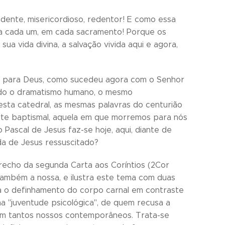
ndente, misericordioso, redentor! E como essa
, a cada um, em cada sacramento! Porque os
ua vida divina, a salvação vivida aqui e agora,
em para Deus, como sucedeu agora com o Senhor
odo o dramatismo humano, o mesmo
sta catedral, as mesmas palavras do centurião
rte baptismal, aquela em que morremos para nós
Pascal de Jesus faz-se hoje, aqui, diante de
da de Jesus ressuscitado?
 trecho da segunda Carta aos Coríntios (2Cor
é também a nossa, e ilustra este tema com duas
a o definhamento do corpo carnal em contraste
ma "juventude psicológica", de quem recusa a
em tantos nossos contemporâneos. Trata-se