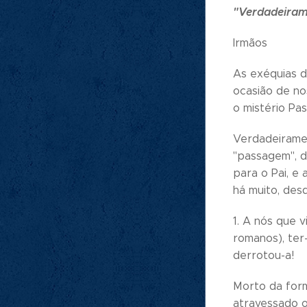
"Verdadeiram
Irmãos
As exéquias d
ocasião de no
o mistério Pas
Verdadeiramen
"passagem", d
para o Pai, e
há muito, des
1. A nós que 
romanos), ter
derrotou-a!
Morto da form
atravessado o