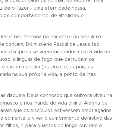
) a possibilidade de sonhar, de esperar uma
z de o fazer - uma eternidade nossa,
e bom comportamento, de altruísmo e
 Jesus não termina no encontro do sepulcro
le contém. Do mistério Pascal de Jesus faz
os discípulos se vêem inundados com a vida do
etuoso, a línguas de fogo que derrubam os
m e experimentam (os Doze e, depois, os
ada na sua própria vida, a ponto de lhes
enas daquele Deus connosco que outrora viveu na
connosco e nos inunda de vida divina. Alegria de
aram que os discípulos estivessem embriagados.
o-somente, a viver o cumprimento definitivo das
s filhos, e para quantos de longe ouviram o