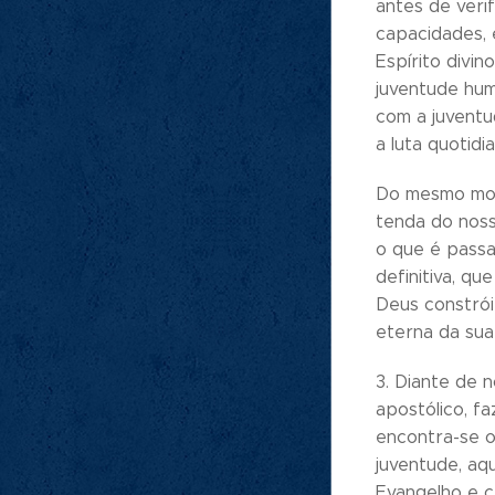
antes de veri
capacidades, 
Espírito divin
juventude hum
com a juventu
a luta quotidia
Do mesmo mod
tenda do noss
o que é passa
definitiva, qu
Deus constrói-
eterna da sua 
3. Diante de 
apostólico, f
encontra-se o
juventude, aq
Evangelho e c