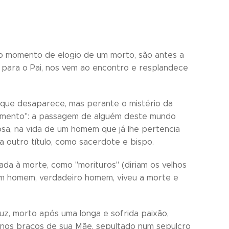
e o momento de elogio de um morto, são antes a
para o Pai, nos vem ao encontro e resplandece
que desaparece, mas perante o mistério da
ssamento": a passagem de alguém deste mundo
osa, na vida de um homem que já lhe pertencia
a outro título, como sacerdote e bispo.
da à morte, como "morituros" (diriam os velhos
 um homem, verdadeiro homem, viveu a morte e
z, morto após uma longa e sofrida paixão,
 nos braços de sua Mãe, sepultado num sepulcro