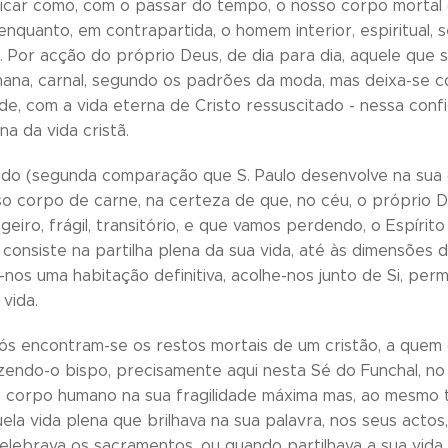
ficar como, com o passar do tempo, o nosso corpo mortal
enquanto, em contrapartida, o homem interior, espiritual,
o. Por acção do próprio Deus, de dia para dia, aquele que 
ana, carnal, segundo os padrões da moda, mas deixa-se con
de, com a vida eterna de Cristo ressuscitado - nessa confi
na da vida cristã.
o (segunda comparação que S. Paulo desenvolve na sua 
o corpo de carne, na certeza de que, no céu, o próprio 
geiro, frágil, transitório, e que vamos perdendo, o Espíri
e consiste na partilha plena da sua vida, até às dimensões
nos uma habitação definitiva, acolhe-nos junto de Si, permi
vida.
nós encontram-se os restos mortais de um cristão, a quem 
azendo-o bispo, precisamente aqui nesta Sé do Funchal, no 
 corpo humano na sua fragilidade máxima mas, ao mesmo 
uela vida plena que brilhava na sua palavra, nos seus acto
elebrava os sacramentos, ou quando partilhava a sua vida