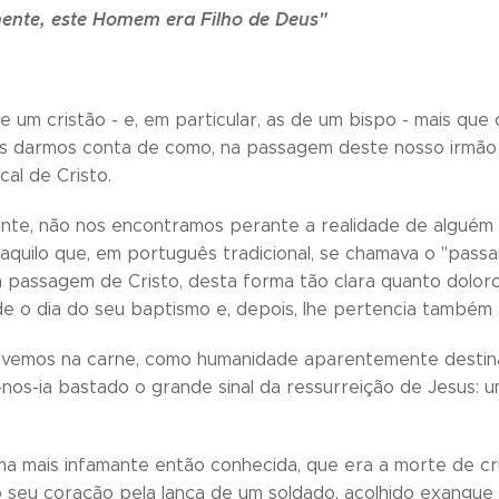
ente, este Homem era Filho de Deus"
e um cristão - e, em particular, as de um bispo - mais qu
s darmos conta de como, na passagem deste nosso irmão 
cal de Cristo.
te, não nos encontramos perante a realidade de alguém 
aquilo que, em português tradicional, se chamava o "pa
 a passagem de Cristo, desta forma tão clara quanto dolor
de o dia do seu baptismo e, depois, lhe pertencia também 
vivemos na carne, como humanidade aparentemente destina
-nos-ia bastado o grande sinal da ressurreição de Jesus:
a mais infamante então conhecida, que era a morte de cru
 seu coração pela lança de um soldado, acolhido exangue