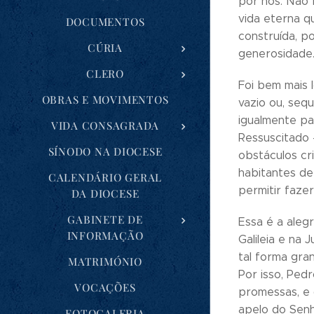
por nós. Não 
vida eterna q
DOCUMENTOS
construída, p
CÚRIA
generosidade
CLERO
Foi bem mais 
OBRAS E MOVIMENTOS
vazio ou, seq
igualmente pa
VIDA CONSAGRADA
Ressuscitado 
SÍNODO NA DIOCESE
obstáculos cr
habitantes de
CALENDÁRIO GERAL
permitir faze
DA DIOCESE
GABINETE DE
Essa é a aleg
INFORMAÇÃO
Galileia e na 
tal forma gra
MATRIMÓNIO
Por isso, Ped
VOCAÇÕES
promessas, e 
apelo do Senh
FOTOGALERIA