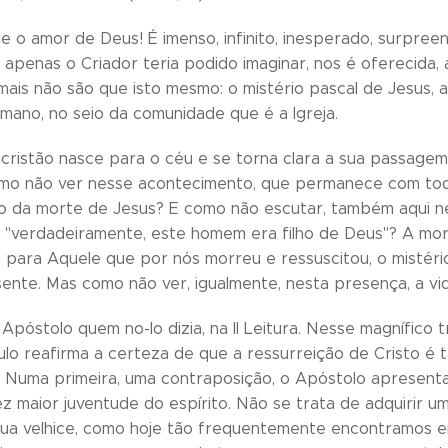
 o amor de Deus! É imenso, infinito, inesperado, surpree
e apenas o Criador teria podido imaginar, nos é oferecida
is não são que isto mesmo: o mistério pascal de Jesus, a s
mano, no seio da comunidade que é a Igreja.
cristão nasce para o céu e se torna clara a sua passag
 como não ver nesse acontecimento, que permanece com t
 da morte de Jesus? E como não escutar, também aqui ne
 "verdadeiramente, este homem era filho de Deus"? A mo
 para Aquele que por nós morreu e ressuscitou, o mistério 
ente. Mas como não ver, igualmente, nesta presença, a vi
 Apóstolo quem no-lo dizia, na II Leitura. Nesse magnífico
 Paulo reafirma a certeza de que a ressurreição de Cristo 
Numa primeira, uma contraposição, o Apóstolo apresent
z maior juventude do espírito. Não se trata de adquirir u
sua velhice, como hoje tão frequentemente encontramos 