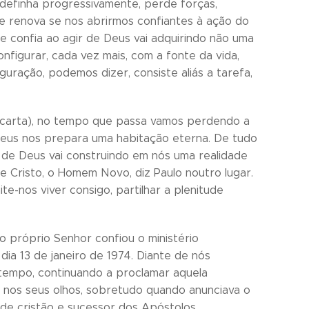
 definha progressivamente, perde forças,
 se renova se nos abrirmos confiantes à ação do
se confia ao agir de Deus vai adquirindo não uma
figurar, cada vez mais, com a fonte da vida,
guração, podemos dizer, consiste aliás a tarefa,
carta), no tempo que passa vamos perdendo a
Deus nos prepara uma habitação eterna. De tudo
to de Deus vai construindo em nós uma realidade
 de Cristo, o Homem Novo, diz Paulo noutro lugar.
te-nos viver consigo, partilhar a plenitude
o próprio Senhor confiou o ministério
dia 13 de janeiro de 1974. Diante de nós
tempo, continuando a proclamar aquela
s, nos seus olhos, sobretudo quando anunciava o
 de cristão e sucessor dos Apóstolos.