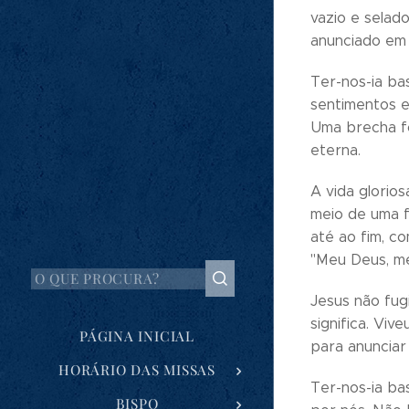
vazio e selad
anunciado em 
Ter-nos-ia ba
sentimentos e
Uma brecha fo
eterna.
A vida glorio
meio de uma f
até ao fim, c
"Meu Deus, m
Jesus não fug
significa. Vi
PÁGINA INICIAL
para anunciar 
HORÁRIO DAS MISSAS
Ter-nos-ia ba
BISPO