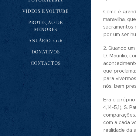
VÍDEOS E YOUTUBE
Como é grande
maravilha, qu
PROTEÇÃO DE
sacramentos ma
MENORES
por um ser hu
ANUÁRIO 2026
2. Quando um 
DONATIVOS
D. Maurílio,
CONTACTOS
acontecimento
que proclama:
para vivermos
nós, bem pres
Era o próprio
4,14-5,1), S.
comparações. 
com a cada ve
realidade da 