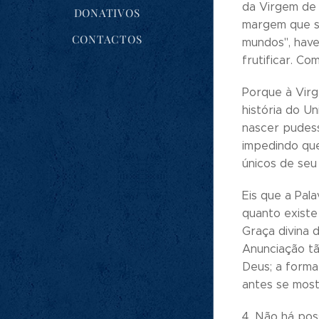
da Virgem de 
DONATIVOS
margem que se
CONTACTOS
mundos", haver
frutificar. C
Porque à Virg
história do U
nascer pudess
impedindo que
únicos de seu 
Eis que a Pal
quanto existe 
Graça divina 
Anunciação tã
Deus; a forma
antes se most
4. Não há poss