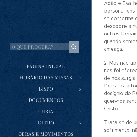
Adão e Eva, h
personagens 
se conforma c
descobre a nu
outros torna
quando somos 
ameaça.
2. Mas não ap
PÁGINA INICIAL
nos foi ofere
HORÁRIO DAS MISSAS
de nós surgia
Deus faz a tod
BISPO
desígnio do P
DOCUMENTOS
quer-nos sant
Cristo.
CÚRIA
CLERO
Trata-se de u
sofrimento; n
OBRAS E MOVIMENTOS