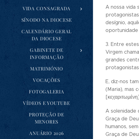
A nossa vida 
VIDA CONSAGRADA
protagonistas
SÍNODO NA DIOCESE
desígnio, aqu
oportunidade 
CALENDÁRIO GERAL
DA DIOCESE
3. Entre este
GABINETE DE
Virgem chamad
INFORMAÇÃO
grandes centr
protagonistas
MATRIMÓNIO
VOCAÇÕES
E, diz-nos ta
(Maria), mas 
FOTOGALERIA
[κεχαριτωμένη]
VÍDEOS E YOUTUBE
A solenidade 
PROTEÇÃO DE
Graça de Deus
MENORES
humanos, sem 
ANUÁRIO 2026
Graça de Deus