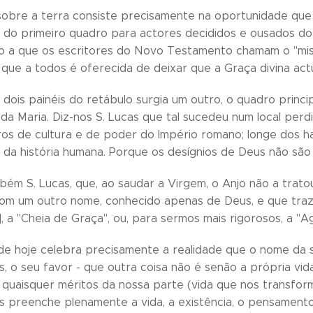
sobre a terra consiste precisamente na oportunidade qu
 do primeiro quadro para actores decididos e ousados do 
ilo a que os escritores do Novo Testamento chamam o "mi
que a todos é oferecida de deixar que a Graça divina ac
s dois painéis do retábulo surgia um outro, o quadro princ
a Maria. Diz-nos S. Lucas que tal sucedeu num local per
os de cultura e de poder do Império romano; longe dos ha
 da história humana. Porque os desígnios de Deus não são
mbém S. Lucas, que, ao saudar a Virgem, o Anjo não a tr
com um outro nome, conhecido apenas de Deus, e que traz
, a "Cheia de Graça", ou, para sermos mais rigorosos, a "Ag
de hoje celebra precisamente a realidade que o nome da s
, o seu favor - que outra coisa não é senão a própria vid
quaisquer méritos da nossa parte (vida que nos transforma
 preenche plenamente a vida, a existência, o pensamento,