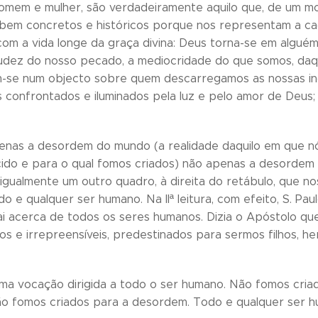
omem e mulher, são verdadeiramente aquilo que, de um mo
bem concretos e históricos porque nos representam a ca
om a vida longe da graça divina: Deus torna-se em algué
dez do nosso pecado, a mediocridade do que somos, daqu
m-se num objecto sobre quem descarregamos as nossas i
confrontados e iluminados pela luz e pelo amor de Deus; 
enas a desordem do mundo (a realidade daquilo em que n
cido e para o qual fomos criados) não apenas a desordem
 igualmente um outro quadro, à direita do retábulo, que 
o e qualquer ser humano. Na IIª leitura, com efeito, S. Pa
ai acerca de todos os seres humanos. Dizia o Apóstolo que
os e irrepreensíveis, predestinados para sermos filhos, h
ma vocação dirigida a todo o ser humano. Não fomos criad
ão fomos criados para a desordem. Todo e qualquer ser h