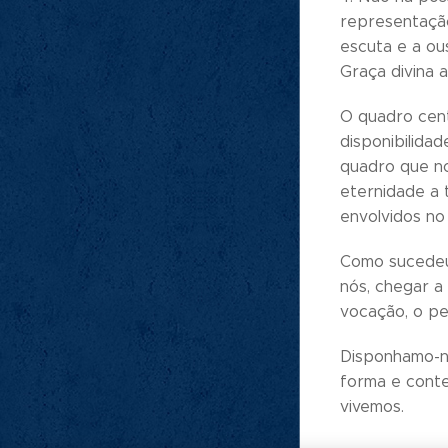
representação
escuta e a ou
Graça divina a
O quadro cent
disponibilidad
quadro que no
eternidade a 
envolvidos no 
Como sucedeu 
nós, chegar a
vocação, o pe
Disponhamo-nos
forma e conte
vivemos.