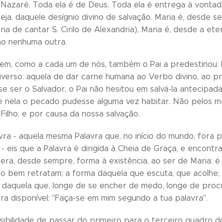
Nazaré. Toda ela é de Deus. Toda ela é entrega à vontade 
ja, daquele desígnio divino de salvação. Maria é, desde 
ia de cantar S. Cirilo de Alexandria), Maria é, desde a ete
omo nenhuma outra.
em, como a cada um de nós, também o Pai a predestinou. 
niverso: aquela de dar carne humana ao Verbo divino, ao p
e ser o Salvador, o Pai não hesitou em salvá-la antecipad
 nela o pecado pudesse alguma vez habitar. Não pelos mé
Filho, e por causa da nossa salvação.
avra - aquela mesma Palavra que, no início do mundo, fora 
- eis que a Palavra é dirigida à Cheia de Graça, e encontr
dera, desde sempre, forma à existência, ao ser de Maria: é
o bem retratam; a forma daquela que escuta, que acolhe;
 daquela que, longe de se encher de medo, longe de procu
ra disponível: "Faça-se em mim segundo a tua palavra".
ibilidade de passar do primeiro para o terceiro quadro do 