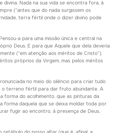
divina. Nada na sua vida se encontra fora, à
sempre ("antes que do nada surgissem os
rnidade, terra fértil onde o dizer divino pode
Pensou-a para uma missão única e central na
róprio Deus. E para que Aquele que dela deveria
amente ("em atenção aos méritos de Cristo"),
ritos próprios da Virgem, mas pelos méritos
pronunciada no meio do silêncio para criar tudo
a o terreno fértil para dar fruto abundante. A
 a forma do acolhimento, que as pinturas da
 a forma daquela que se deixa moldar toda por
rar fugir ao encontro, à presença de Deus,
retábulo do nosso altar (que é, afinal, a