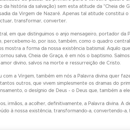
 da história da salvação) sem esta atitude da "Cheia de Gr
sadia da Virgem de Nazaré. Apenas tal atitude constitui o
ctuar, transformar, converter.
ral, em que distinguimos o anjo mensageiro, portador da P
e, percebemo-lo, por isso, também, como o quadro central, 
s mostra a forma da nossa existência batismal. Aquilo que
tornou salva, Cheia de Graça, é em nós o baptismo. Saímos
amor divino, salvos na morte e ressurreição de Cristo.
com a Virgem, também em nós a Palavra divina quer fazer
 tantos outros, que vivem simplesmente os dramas do prim
nsamento, o desígnio de Deus - o Deus que, também a eles
, irmãos, a acolher, definitivamente, a Palavra divina. A 
údo à nossa existência, transformando-a, convertendo-a, 