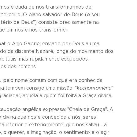
e nos é dada de nos transformarmos de
terceiro. O plano salvador de Deus (o seu
stério de Deus") consiste precisamente na
tue em nós e nos transforme.
ipal: o Anjo Gabriel enviado por Deus a uma
dido da distante Nazaré, longe do movimento dos
bituais, mas rapidamente esquecidos,
 os dos homens.
atou pelo nome comum com que era conhecida
ia também consigo uma missão: "
kecharitoméne
"
raciada", aquela a quem foi feita a Graça divina.
audação angélica expressa: "Cheia de Graça". A
a divina que nos é concedida a nós, seres
 interior e exteriormente, que nos salva) - a
 o querer, a imaginação, o sentimento e o agir