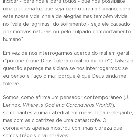
indicar - para nós e para todos - que nos possibilite
uma pequena luz que seja para o drama humano, para
esta nossa vida, cheia de alegrias mas também vivida
no "vale de lágrimas" do sofrimento - seja ele causado
por motivos naturais ou pelo culpado comportamento
humano?
Em vez de nos interrogarmos acerca do mal em geral
("porque é que Deus tolera o mal no mundo?"), talvez a
questão apareça mais clara se nos interrogarmos: se
eu penso e faço o mal, porque é que Deus ainda me
tolera?
Somos, como afirma um pensador contemporâneo (J.
Lennox,
Where is God in a Coronavirus World?
),
semelhantes a uma catedral em ruínas: bela e elegante,
mas com as cicatrizes de uma catástrofe. O
coronavírus apenas mostrou com mais clareza que
somos frágeis e vulneráveis.