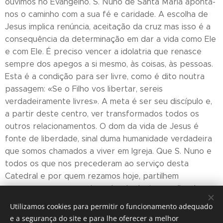
ouvimos no Evangelho. S. Nuno de Santa Maria aponta-
nos o caminho com a sua fé e caridade. A escolha de
Jesus implica renúncia, aceitação da cruz mas isso é a
consequência da determinação em dar a vida como Ele
e com Ele. É preciso vencer a idolatria que renasce
sempre dos apegos a si mesmo, às coisas, às pessoas.
Esta é a condição para ser livre, como é dito noutra
passagem: «Se o Filho vos libertar, sereis
verdadeiramente livres». A meta é ser seu discípulo e,
a partir deste centro, ver transformados todos os
outros relacionamentos. O dom da vida de Jesus é
fonte de liberdade, sinal duma humanidade verdadeira
que somos chamados a viver em Igreja. Que S. Nuno e
todos os que nos precederam ao serviço desta
Catedral e por quem rezamos hoje, partilhem
connosco, uma vez mais, a alegria desta escolha do
Evangelho.
Utilizamos cookies para permitir o funcionamento adequado
e a segurança do site e para lhe oferecer a melhor