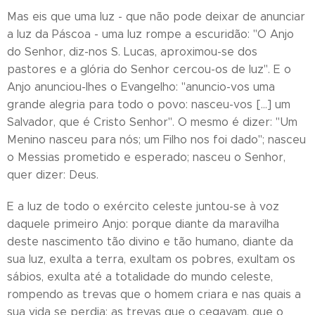
Mas eis que uma luz - que não pode deixar de anunciar
a luz da Páscoa - uma luz rompe a escuridão: "O Anjo
do Senhor, diz-nos S. Lucas, aproximou-se dos
pastores e a glória do Senhor cercou-os de luz". E o
Anjo anunciou-lhes o Evangelho: "anuncio-vos uma
grande alegria para todo o povo: nasceu-vos [...] um
Salvador, que é Cristo Senhor". O mesmo é dizer: "Um
Menino nasceu para nós; um Filho nos foi dado"; nasceu
o Messias prometido e esperado; nasceu o Senhor,
quer dizer: Deus.
E a luz de todo o exército celeste juntou-se à voz
daquele primeiro Anjo: porque diante da maravilha
deste nascimento tão divino e tão humano, diante da
sua luz, exulta a terra, exultam os pobres, exultam os
sábios, exulta até a totalidade do mundo celeste,
rompendo as trevas que o homem criara e nas quais a
sua vida se perdia: as trevas que o cegavam, que o