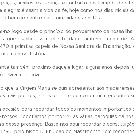
raças, auxílios, esperança e conforto nos tempos de difi
alegria: é assim a vida da fé, hoje como nos dias iniciais
ada bem no centro das comunidades cristãs.
m-no, logo desde o princípio do povoamento da nossa Ilha
ha, a que, significativamente, foi dado também o nome de 
1470 a primitiva capela de Nossa Senhora da Encarnação, 
m uma nova história.
mente também, próximo daquele lugar, alguns anos depois
om ela a merenda.
o que a Virgem Maria se quis apresentar aos madeirenses
s mais pobres, e lhes oferece de comer, num encontro si
a ocasião para recordar todos os momentos importantes 
irenses. Poderíamos percorrer as várias paróquias da no
ais dessa presença. Baste-nos aqui recordar a constituiç
1750, pelo bispo D. Fr. João do Nascimento, "em reconhec