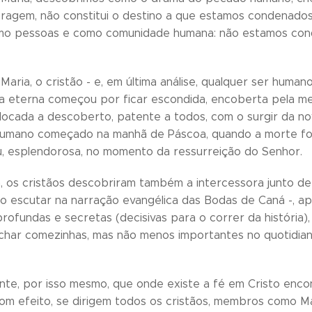
oragem, não constitui o destino a que estamos condenados, 
omo pessoas e como comunidade humana: não estamos cond
Maria, o cristão - e, em última análise, qualquer ser huma
a eterna começou por ficar escondida, encoberta pela men
olocada a descoberto, patente a todos, com o surgir da 
humano começado na manhã de Páscoa, quando a morte foi
iu, esplendorosa, no momento da ressurreição do Senhor.
, os cristãos descobriram também a intercessora junto de 
 escutar na narração evangélica das Bodas de Caná -, ap
rofundas e secretas (decisivas para o correr da história),
har comezinhas, mas não menos importantes no quotidian
te, por isso mesmo, que onde existe a fé em Cristo enco
 com efeito, se dirigem todos os cristãos, membros como 