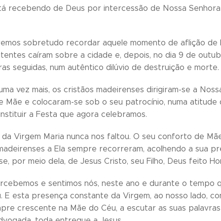
á recebendo de Deus por intercessão de Nossa Senhora d
emos sobretudo recordar aquele momento de aflição de há
itentes caíram sobre a cidade e, depois, no dia 9 de outu
ras seguidas, num autêntico dilúvio de destruição e morte.
 uma vez mais, os cristãos madeirenses dirigiram-se a No
e Mãe e colocaram-se sob o seu patrocínio, numa atitude q
instituir a Festa que agora celebramos.
 da Virgem Maria nunca nos faltou. O seu conforto de M
s madeirenses a Ela sempre recorreram, acolhendo a sua pr
e, por meio dela, de Jesus Cristo, seu Filho, Deus feito 
cebemos e sentimos nós, neste ano e durante o tempo q
u. E esta presença constante da Virgem, ao nosso lado, co
pre crescente na Mãe do Céu, a escutar as suas palavras d
advogada, toda entregue a Jesus.