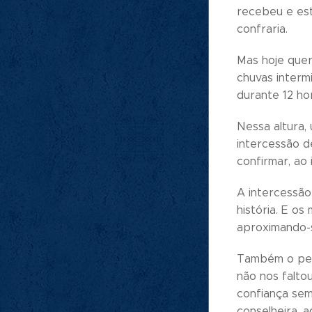
recebeu e est
confraria.
Mas hoje quer
chuvas interm
durante 12 ho
Nessa altura,
intercessão d
confirmar, ao 
A intercessão
história. E o
aproximando-s
Também o per
não nos falto
confiança sem
conselheira, 