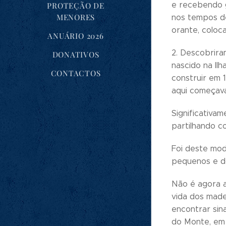
e recebendo g
PROTEÇÃO DE
MENORES
nos tempos de 
orante, coloc
ANUÁRIO 2026
2. Descobrira
DONATIVOS
nascido na Il
CONTACTOS
construir em 
aqui começava
Significativa
partilhando c
Foi deste mod
pequenos e do
Não é agora 
vida dos made
encontrar sin
do Monte, em 