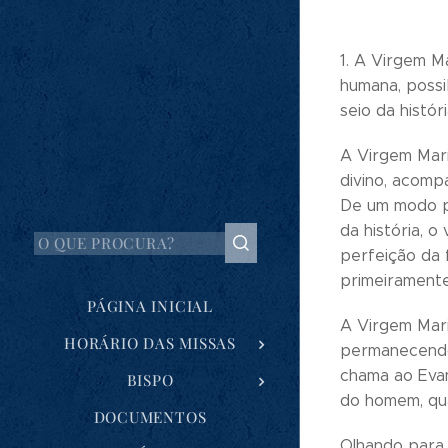
1. A Virgem M
humana, possi
seio da histó
A Virgem Mari
divino, acomp
De um modo pa
da história, 
perfeição da 
primeiramente
PÁGINA INICIAL
A Virgem Mari
HORÁRIO DAS MISSAS
permanecendo,
chama ao Evan
BISPO
do homem, qua
DOCUMENTOS
Olhando para 