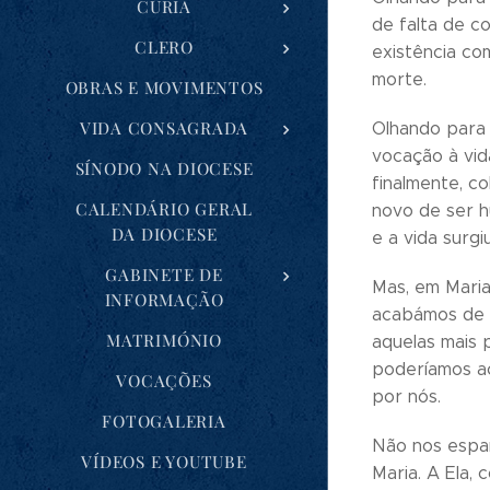
CÚRIA
de falta de c
CLERO
existência c
morte.
OBRAS E MOVIMENTOS
VIDA CONSAGRADA
Olhando para 
vocação à vid
SÍNODO NA DIOCESE
finalmente, c
CALENDÁRIO GERAL
novo de ser 
DA DIOCESE
e a vida surg
GABINETE DE
Mas, em Maria
INFORMAÇÃO
acabámos de o
MATRIMÓNIO
aquelas mais p
poderíamos ac
VOCAÇÕES
por nós.
FOTOGALERIA
Não nos espan
VÍDEOS E YOUTUBE
Maria. A Ela,