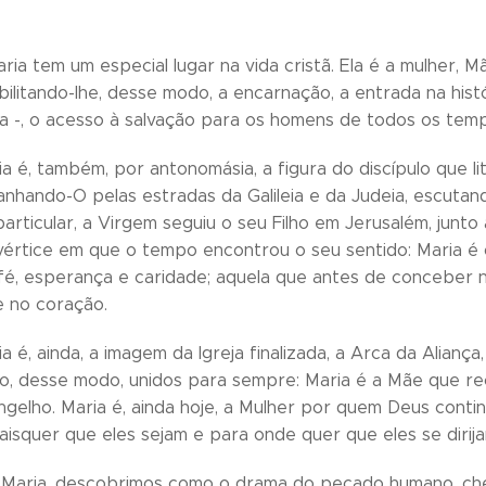
aria tem um especial lugar na vida cristã. Ela é a mulher
bilitando-lhe, desse modo, a encarnação, a entrada na hist
ria -, o acesso à salvação para os homens de todos os temp
a é, também, por antonomásia, a figura do discípulo que 
anhando-O pelas estradas da Galileia e da Judeia, escutand
rticular, a Virgem seguiu o seu Filho em Jerusalém, junto
o vértice em que o tempo encontrou o seu sentido: Maria é 
fé, esperança e caridade; aquela que antes de conceber 
 no coração.
a é, ainda, a imagem da Igreja finalizada, a Arca da Alia
 desse modo, unidos para sempre: Maria é a Mãe que rec
gelho. Maria é, ainda hoje, a Mulher por quem Deus conti
isquer que eles sejam e para onde quer que eles se dirija
Maria, descobrimos como o drama do pecado humano, chei