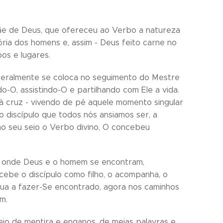
, Mãe de Deus, que ofereceu ao Verbo a natureza
ória dos homens e, assim - Deus feito carne no
os e lugares.
literalmente se coloca no seguimento do Mestre
o-O, assistindo-O e partilhando com Ele a vida.
 à cruz - vivendo de pé aquele momento singular
o discípulo que todos nós ansiamos ser, a
no seu seio o Verbo divino, O concebeu
nça, onde Deus e o homem se encontram,
ebe o discípulo como filho, o acompanha, o
nua a fazer-Se encontrado, agora nos caminhos
m.
o de mentira e enganos, de meias palavras e