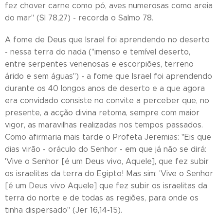
fez chover carne como pó, aves numerosas como areia
do mar" (Sl 78,27) - recorda o Salmo 78.
A fome de Deus que Israel foi aprendendo no deserto
- nessa terra do nada ("imenso e temível deserto,
entre serpentes venenosas e escorpiões, terreno
árido e sem águas") - a fome que Israel foi aprendendo
durante os 40 longos anos de deserto e a que agora
era convidado consiste no convite a perceber que, no
presente, a acção divina retoma, sempre com maior
vigor, as maravilhas realizadas nos tempos passados.
Como afirmaria mais tarde o Profeta Jeremias: "Eis que
dias virão - oráculo do Senhor - em que já não se dirá:
'Vive o Senhor [é um Deus vivo, Aquele], que fez subir
os israelitas da terra do Egipto! Mas sim: 'Vive o Senhor
[é um Deus vivo Aquele] que fez subir os israelitas da
terra do norte e de todas as regiões, para onde os
tinha dispersado" (Jer 16,14-15).