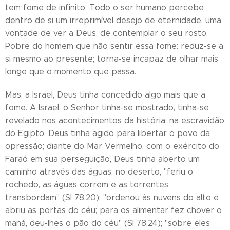
tem fome de infinito. Todo o ser humano percebe
dentro de si um irreprimível desejo de eternidade, uma
vontade de ver a Deus, de contemplar o seu rosto.
Pobre do homem que não sentir essa fome: reduz-se a
si mesmo ao presente; torna-se incapaz de olhar mais
longe que o momento que passa.
Mas, a Israel, Deus tinha concedido algo mais que a
fome. A Israel, o Senhor tinha-se mostrado, tinha-se
revelado nos acontecimentos da história: na escravidão
do Egipto, Deus tinha agido para libertar o povo da
opressão; diante do Mar Vermelho, com o exército do
Faraó em sua perseguição, Deus tinha aberto um
caminho através das águas; no deserto, "feriu o
rochedo, as águas correm e as torrentes
transbordam" (Sl 78,20); "ordenou às nuvens do alto e
abriu as portas do céu; para os alimentar fez chover o
maná, deu-lhes o pão do céu" (Sl 78,24); "sobre eles