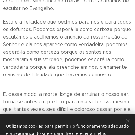
acredita em Mim nunca morrerá»", como acabámos de
escutar no Evangelho.
Esta é a felicidade que pedimos para nós e para todos
os defuntos. Podemos esperá-la como certeza porque
escutámos e acolhemos o anúncio da ressurreição do
Senhor e ela nos aparece como verdadeira; podemos
esperá-la como certeza porque os santos nos
mostraram a sua verdade, podemos esperá-la como
verdadeira porque ela preenche em nós, plenamente,
o anseio de felicidade que trazemos connosco.
E, desse modo, a morte, longe de arruinar o nosso ser,
torna-se antes um pórtico para uma vida nova, mesmo
que, tantas vezes, seja difícil e doloroso passar por ele.
+ Nuno, Bispo do Funchal
Utilizamos cookies para permitir o funcionamento adequado
e a segurança do site e para lhe oferecer a melhor