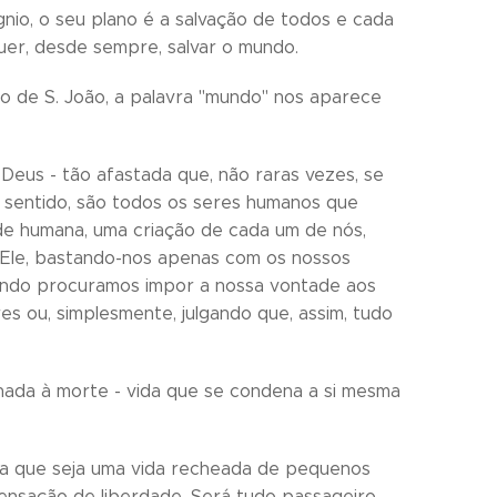
gnio, o seu plano é a salvação de todos e cada
quer, desde sempre, salvar o mundo.
o de S. João, a palavra "mundo" nos aparece
 Deus - tão afastada que, não raras vezes, se
e sentido, são todos os seres humanos que
de humana, uma criação de cada um de nós,
 Ele, bastando-nos apenas com os nossos
uando procuramos impor a nossa vontade aos
s ou, simplesmente, julgando que, assim, tudo
nada à morte - vida que se condena a si mesma
da que seja uma vida recheada de pequenos
nsação de liberdade. Será tudo passageiro,