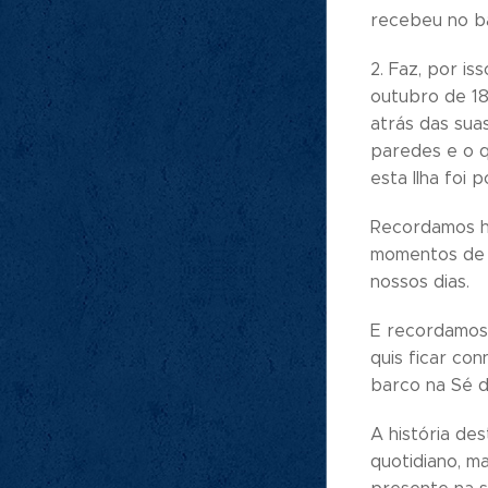
recebeu no ba
2. Faz, por is
outubro de 18
atrás das sua
paredes e o q
esta Ilha foi
Recordamos ho
momentos de a
nossos dias.
E recordamos 
quis ficar co
barco na Sé d
A história de
quotidiano, m