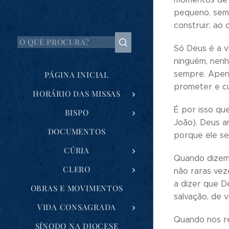
pequeno, sem
construir: ao
Só Deus é a v
ninguém, nenh
sempre. Apena
PÁGINA INICIAL
prometer e c
HORÁRIO DAS MISSAS
É por isso qu
BISPO
João). Deus a
DOCUMENTOS
porque ele se
CÚRIA
Quando dizem
CLERO
não raras vez
a dizer que D
OBRAS E MOVIMENTOS
salvação, de v
VIDA CONSAGRADA
Quando nos re
SÍNODO NA DIOCESE