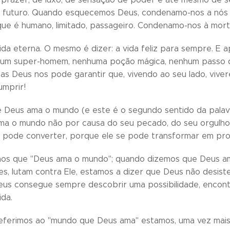
 futuro. Quando esquecemos Deus, condenamo-nos a nós 
 que é humano, limitado, passageiro. Condenamo-nos à mort
ida eterna. O mesmo é dizer: a vida feliz para sempre. E 
um super-homem, nenhuma poção mágica, nenhum passo de i
s Deus nos pode garantir que, vivendo ao seu lado, viv
umprir!
e Deus ama o mundo (e este é o segundo sentido da pala
ma o mundo não por causa do seu pecado, do seu orgulho,
 pode converter, porque ele se pode transformar em pro
os que "Deus ama o mundo"; quando dizemos que Deus am
es, lutam contra Ele, estamos a dizer que Deus não desis
eus consegue sempre descobrir uma possibilidade, encon
ida.
ferimos ao "mundo que Deus ama" estamos, uma vez mais, 