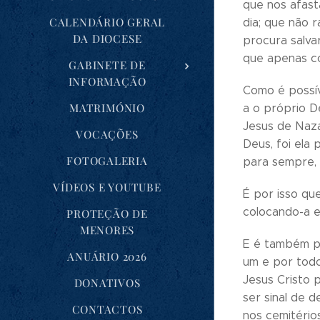
que nos afas
CALENDÁRIO GERAL
dia; que não 
DA DIOCESE
procura salva
que apenas c
GABINETE DE
INFORMAÇÃO
Como é possív
MATRIMÓNIO
a o próprio D
Jesus de Naza
VOCAÇÕES
Deus, foi ela
FOTOGALERIA
para sempre, 
VÍDEOS E YOUTUBE
É por isso qu
colocando-a e
PROTEÇÃO DE
MENORES
E é também po
ANUÁRIO 2026
um e por todo
Jesus Cristo 
DONATIVOS
ser sinal de 
CONTACTOS
nos cemitérios