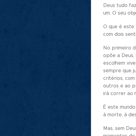
Deus tudo faz
um. O seu obj
O que é este 
com dois sent
No primeiro d
opõe a Deus, 
escolhem vive
sempre que ju
critérios, co
outros e ao p
irá correr ao
É este mundo 
à morte, à de
Mas, sem Deus
momentos de p