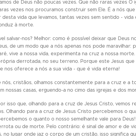
tamos de Deus não poucas vezes. Que não raras vezes O 
raras vezes nos procuramos construir sem Ele. É a nós que
r desta vida que levamos, tantas vezes sem sentido - vida
onduz à morte.
el salvar-nos? Melhor: como é possível deixar que Deus no
eus, de um modo que a nós apenas nos pode maravilhar: p
ré, vive a nossa vida, experimenta na cruz a nossa morte. 
 própria derrotada, no seu terreno. Porque este Jesus que 
e nos oferece a nós a sua vida - que é vida eterna!
e nós, cristãos, olhamos constantemente para a cruz e a t
m nossas casas, erguendo-a no cimo das igrejas e dos mo
r isso que, olhando para a cruz de Jesus Cristo, vemos 
s. Olhando para a cruz de Jesus Cristo percebemos o qu
percebemos o quanto o nosso semelhante vale para Deus! 
derrota ou de morte. Pelo contrário: é sinal de amor e de 
, no lugar onde jaz o corpo de um cristão, isso significa 