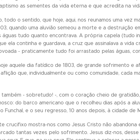
ptismo as sementes da vida eterna e que acredita na vid
so, todo o sentido, que hoje, aqui, nos reunamos uma vez m
03, quando uma aluvião semeou a morte e a destruição em
s águas tudo quanto encontrava. A própria capela (tudo ind
ue ela continha e guardava, a cruz que assinalava a vida 
 povoada - praticamente tudo foi arrastado pelas águas, co
je aquele dia fatídico de 1803, de grande sofrimento e 
flição que, individualmente ou como comunidade, cada made
também - sobretudo! -, com o coração cheio de gratidão, 
nnosco: do barco americano que o recolheu dias após a aluv
o Funchal, e o seu regresso, 10 anos depois, à cidade de M
ste crucifixo mostra-nos como Jesus Cristo não abandona 
arcado tantas vezes pelo sofrimento. Jesus diz-nos, dess