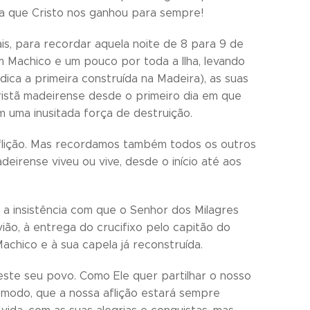
a que Cristo nos ganhou para sempre!
ais, para recordar aquela noite de 8 para 9 de
 Machico e um pouco por toda a Ilha, levando
ica a primeira construída na Madeira), as suas
cristã madeirense desde o primeiro dia em que
m uma inusitada força de destruição.
aflição. Mas recordamos também todos os outros
irense viveu ou vive, desde o início até aos
a insistência com que o Senhor dos Milagres
ião, à entrega do crucifixo pelo capitão do
achico e à sua capela já reconstruída.
este seu povo. Como Ele quer partilhar o nosso
e modo, que a nossa aflição estará sempre