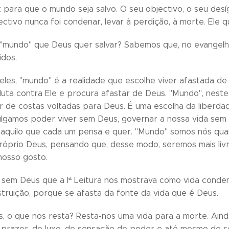
 para que o mundo seja salvo. O seu objectivo, o seu desí
ectivo nunca foi condenar, levar à perdição, à morte. Ele 
"mundo" que Deus quer salvar? Sabemos que, no evangelh
idos.
eles, "mundo" é a realidade que escolhe viver afastada de
luta contra Ele e procura afastar de Deus. "Mundo", nest
r de costas voltadas para Deus. É uma escolha da liberda
lgamos poder viver sem Deus, governar a nossa vida sem
m aquilo que cada um pensa e quer. "Mundo" somos nós q
róprio Deus, pensando que, desse modo, seremos mais livre
 nosso gosto.
sem Deus que a Iª Leitura nos mostrava como vida conde
struição, porque se afasta da fonte da vida que é Deus.
, o que nos resta? Resta-nos uma vida para a morte. Ain
razer, de luxo, de sensação de poder e até mesmo de se