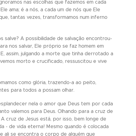
ignoramos nas escolhas que fazemos em cada
 Ele ama; é a nós, a cada um de nós que Ele
 que, tantas vezes, transformamos num inferno
s salve? A possibilidade de salvação encontrou-
ara nos salvar, Ele próprio se faz homem em
E, assim, julgando a morte que tinha derrotado a
vemos morto e crucificado, ressuscitou e vive
omamos como glória, trazendo-a ao peito,
ntes para todos a possam olhar.
resplandecer nela o amor que Deus tem por cada
anto valemos para Deus. Olhando para a cruz de
A cruz de Jesus está, por isso, bem longe de
vida - de vida eterna! Mesmo quando é colocada
que ali se encontra o corpo de alguém que