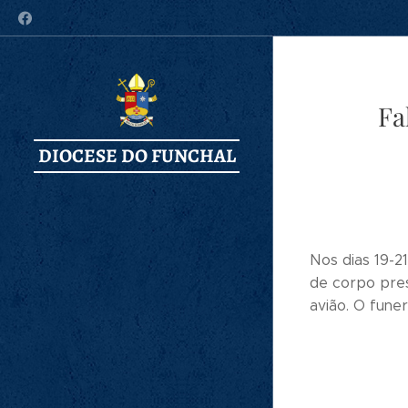
Fa
DIOCESE DO FUNCHAL
Nos dias 19-2
de corpo pres
avião. O funer