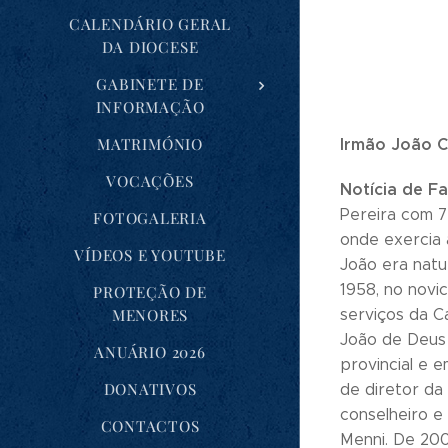
CALENDÁRIO GERAL
DA DIOCESE
GABINETE DE
INFORMAÇÃO
MATRIMÓNIO
Irmão João C
VOCAÇÕES
Notícia de Fa
Pereira com 7
FOTOGALERIA
onde exercia
VÍDEOS E YOUTUBE
João era natu
1958, no novi
PROTEÇÃO DE
MENORES
serviços da C
João de Deus 
ANUÁRIO 2026
provincial e e
DONATIVOS
de diretor da
conselheiro e
CONTACTOS
Menni. De 200