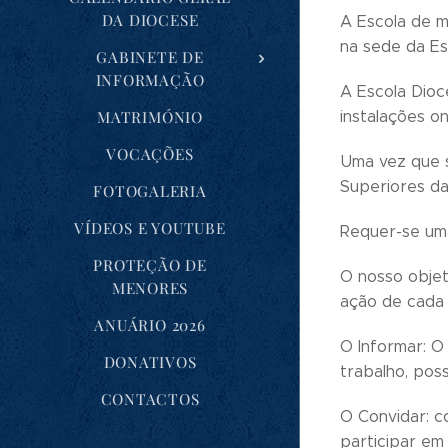
DA DIOCESE
A Escola de m
na sede da Esc
GABINETE DE
INFORMAÇÃO
A Escola Dioc
MATRIMÓNIO
instalações o
VOCAÇÕES
Uma vez que s
Superiores da
FOTOGALERIA
VÍDEOS E YOUTUBE
Requer-se uma
PROTEÇÃO DE
O nosso objeti
MENORES
ação de cada m
ANUÁRIO 2026
O Informar: O
DONATIVOS
trabalho, pos
CONTACTOS
O Convidar: c
participar em