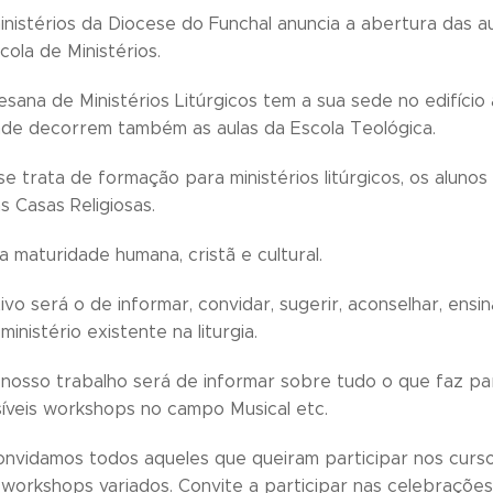
inistérios da Diocese do Funchal anuncia a abertura das a
ola de Ministérios.
esana de Ministérios Litúrgicos tem a sua sede no edifício
nde decorrem também as aulas da Escola Teológica.
e trata de formação para ministérios litúrgicos, os alun
s Casas Religiosas.
 maturidade humana, cristã e cultural.
vo será o de informar, convidar, sugerir, aconselhar, ensin
inistério existente na liturgia.
 nosso trabalho será de informar sobre tudo o que faz par
síveis workshops no campo Musical etc.
onvidamos todos aqueles que queiram participar nos curso
 workshops variados. Convite a participar nas celebraçõe