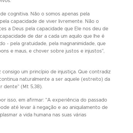
ivos.
de cognitiva. Não o somos apenas pela
ela capacidade de viver livremente. Não o
es a Deus pela capacidade que Ele nos deu de
 capacidade de dar a cada um aquilo que lhe é
do - pela gratuidade, pela magnanimidade, que
ons e maus, e chover sobre justos e injustos",
 consigo um princípio de injustiça. Que contradiz
 continua naturalmente a ser aquele (estreito) da
or dente" (Mt 5,38).
, por isso, em afirmar: "A experiência do passado
pode até levar à negação e ao aniquilamento de
 plasmar a vida humana nas suas várias