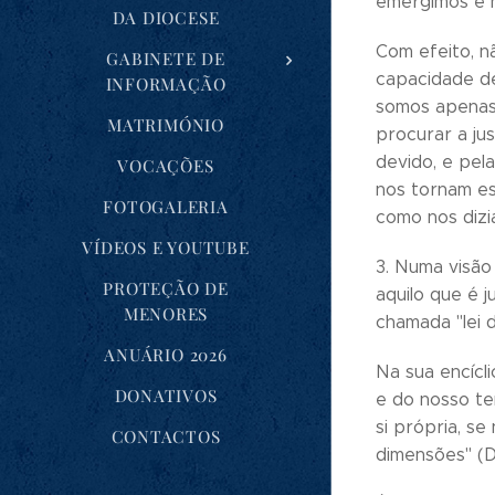
emergimos e n
DA DIOCESE
Com efeito, n
GABINETE DE
capacidade de
INFORMAÇÃO
somos apenas
MATRIMÓNIO
procurar a ju
devido, e pel
VOCAÇÕES
nos tornam es
FOTOGALERIA
como nos dizi
VÍDEOS E YOUTUBE
3. Numa visão 
PROTEÇÃO DE
aquilo que é 
MENORES
chamada "lei d
ANUÁRIO 2026
Na sua encícli
DONATIVOS
e do nosso te
si própria, s
CONTACTOS
dimensões" (D