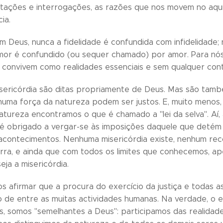
itações e interrogações, as razões que nos movem no aqui
ia.
 Deus, nunca a fidelidade é confundida com infidelidade; n
or é confundido (ou sequer chamado) por amor. Para nós, s
a convivem como realidades essenciais e sem qualquer cont
misericórdia são ditas propriamente de Deus. Mas são tam
huma força da natureza podem ser justos. E, muito menos, 
atureza encontramos o que é chamado a "lei da selva". Aí, 
 obrigado a vergar-se às imposições daquele que detém o
acontecimentos. Nenhuma misericórdia existe, nenhum rec
rra, e ainda que com todos os limites que conhecemos, 
seja a misericórdia.
s afirmar que a procura do exercício da justiça e todas 
o de entre as muitas actividades humanas. Na verdade, o e
, somos "semelhantes a Deus": participamos das realidade