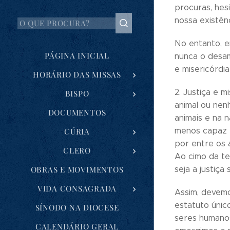
procuras, hes
nossa existênc
No entanto, em
PÁGINA INICIAL
nunca o desam
e misericórdi
HORÁRIO DAS MISSAS
2. Justiça e 
BISPO
animal ou nen
DOCUMENTOS
animais e na n
menos capaz é
CÚRIA
por entre os 
CLERO
Ao cimo da te
OBRAS E MOVIMENTOS
seja a justiça 
VIDA CONSAGRADA
Assim, devemo
estatuto únic
SÍNODO NA DIOCESE
seres humanos
CALENDÁRIO GERAL