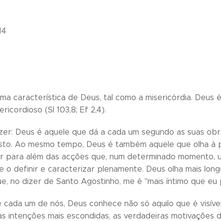
14
 uma característica de Deus, tal como a misericórdia. Deus é
icordioso (Sl 103,8; Ef 2,4).
er: Deus é aquele que dá a cada um segundo as suas obra
usto. Ao mesmo tempo, Deus é também aquele que olha à pe
r para além das acções que, num determinado momento, 
e o definir e caracterizar plenamente. Deus olha mais lo
, no dizer de Santo Agostinho, me é "mais íntimo que eu próp
e cada um de nós, Deus conhece não só aquilo que é visív
 intenções mais escondidas, as verdadeiras motivações do