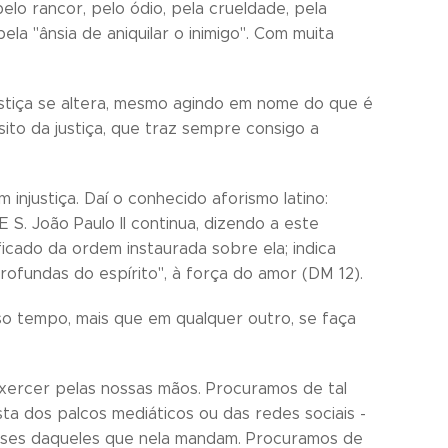
elo rancor, pelo ódio, pela crueldade, pela
la "ânsia de aniquilar o inimigo". Com muita
stiça se altera, mesmo agindo em nome do que é
ito da justiça, que traz sempre consigo a
 injustiça. Daí o conhecido aforismo latino:
E S. João Paulo II continua, dizendo a este
ificado da ordem instaurada sobre ela; indica
ofundas do espírito", à força do amor (DM 12).
so tempo, mais que em qualquer outro, se faça
exercer pelas nossas mãos. Procuramos de tal
ta dos palcos mediáticos ou das redes sociais -
resses daqueles que nela mandam. Procuramos de