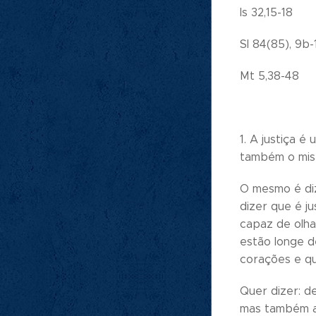
Is 32,15-18
Sl 84(85), 9b-
Mt 5,38-48
1. A justiça é
também o miser
O mesmo é diz
dizer que é j
capaz de olha
estão longe d
corações e que
Quer dizer: d
mas também as