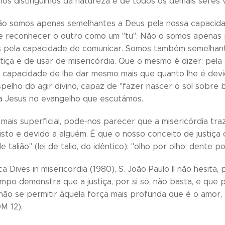
os distinguimos da natureza e de todos os demais seres v
ão somos apenas semelhantes a Deus pela nossa capacida
 reconhecer o outro como um "tu". Não o somos apenas p
 pela capacidade de comunicar. Somos também semelhant
stiça e de usar de misericórdia. Que o mesmo é dizer: pela
a capacidade de lhe dar mesmo mais que quanto lhe é devi
pelho do agir divino, capaz de "fazer nascer o sol sobre b
a Jesus no evangelho que escutámos.
mais superficial, pode-nos parecer que a misericórdia traz
justo e devido a alguém. É que o nosso conceito de justiça
e talião" (lei de talio, do idêntico): "olho por olho; dente p
ca Dives in misericordia (1980), S. João Paulo II não hesita
mpo demonstra que a justiça, por si só, não basta, e que 
e não se permitir àquela força mais profunda que é o amor,
M 12).