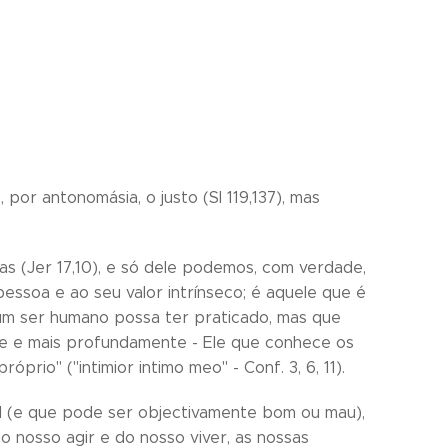
, por antonomásia, o justo (Sl 119,137), mas
s (Jer 17,10), e só dele podemos, com verdade,
ssoa e ao seu valor intrínseco; é aquele que é
um ser humano possa ter praticado, mas que
nge e mais profundamente - Ele que conhece os
rio" ("intimior intimo meo" - Conf. 3, 6, 11).
el (e que pode ser objectivamente bom ou mau),
 nosso agir e do nosso viver, as nossas