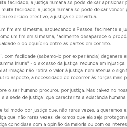
ta facilidade, a justiça humana se pode deixar aprisionar p
muita facilidade, a justiça humana se pode deixar vencer pe
 seu exercício efectivo, a justiça se desvirtua.
m fim em si mesma, esquecendo a Pessoa, facilmente a ju
 como um fim em si mesma, facilmente desaparece o propós
aldade e do equilíbrio entre as partes em conflito.
ão", com facilidade (sabemo-lo por experiência) degenera em
umma iniuria" - o excesso da justiça, redunda em injustiça. 
l afirmação não retira o valor à justiça, nem atenua o sign
utro aspecto, a necessidade de recorrer às forças mais pr
re o ser humano procurou por justiça. Mas talvez no nos
 e a sede de justiça" que caracteriza a existência humana.
 tal modo por justiça que, não raras vezes, a queremos 
iça que, não raras vezes, deixamos que ela seja protagonis
tiça coincidisse com a opinião da maioria ou com os inte