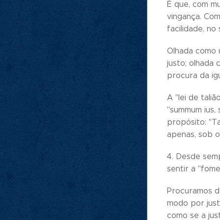
É que, com mui
vingança. Com 
facilidade, no
Olhada como u
justo; olhada
procura da igu
A "lei de tali
"summum ius, s
propósito: "Ta
apenas, sob o
4. Desde semp
sentir a "fome
Procuramos de
modo por just
como se a jus