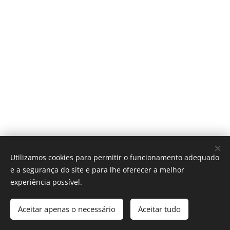
Utilizamos cookies para permitir o funcionamento adequado
e a segurança do site e para lhe oferecer a melhor
experiência possível.
IGREJA CATÓLICA
Aceitar apenas o necessário
Aceitar tudo
Diocese do Funchal - 2017
Cookies