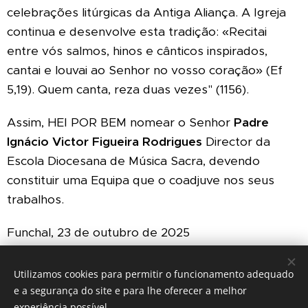
celebrações litúrgicas da Antiga Aliança. A Igreja
continua e desenvolve esta tradição: «Recitai
entre vós salmos, hinos e cânticos inspirados,
cantai e louvai ao Senhor no vosso coração» (Ef
5,19). Quem canta, reza duas vezes" (1156).
Assim, HEI POR BEM nomear o Senhor
Padre
Ignácio Victor Figueira Rodrigues
Director da
Escola Diocesana de Música Sacra, devendo
constituir uma Equipa que o coadjuve nos seus
trabalhos.
Funchal, 23 de outubro de 2025
+ Nuno, Bispo do Funchal
Utilizamos cookies para permitir o funcionamento adequado
e a segurança do site e para lhe oferecer a melhor
experiência possível.