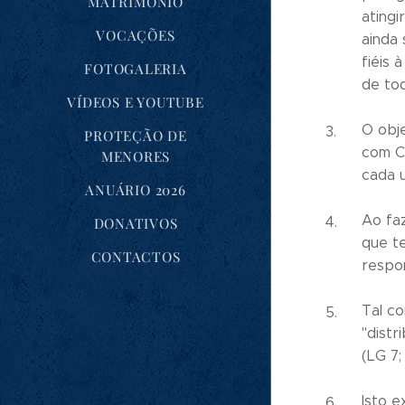
MATRIMÓNIO
atingi
VOCAÇÕES
ainda 
fiéis 
FOTOGALERIA
de tod
VÍDEOS E YOUTUBE
O obj
PROTEÇÃO DE
com Cr
MENORES
cada u
ANUÁRIO 2026
Ao fa
DONATIVOS
que t
CONTACTOS
respon
Tal c
"distr
(LG 7; 
Isto e