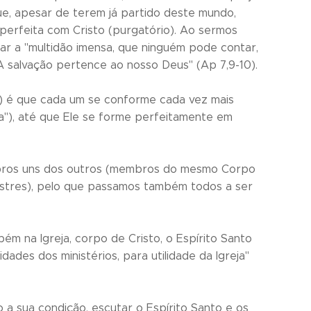
que, apesar de terem já partido deste mundo,
 perfeita com Cristo (purgatório). Ao sermos
ar a "multidão imensa, que ninguém pode contar,
"A salvação pertence ao nosso Deus" (Ap 7,9-10).
o) é que cada um se conforme cada vez mais
ma"), até que Ele se forme perfeitamente em
mbros uns dos outros (membros do mesmo Corpo
ustres), pelo que passamos também todos a ser
na Igreja, corpo de Cristo, o Espírito Santo
dades dos ministérios, para utilidade da Igreja"
o a sua condição, escutar o Espírito Santo e os