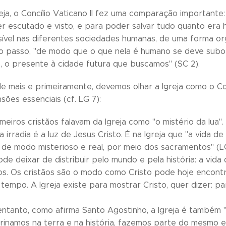
eja, o Concílio Vaticano II fez uma comparação importante
r escutado e visto, e para poder salvar tudo quanto era 
sível nas diferentes sociedades humanas, de uma forma orga
o passo, "de modo que o que nela é humano se deve subordin
 o presente à cidade futura que buscamos" (SC 2).
de mais e primeiramente, devemos olhar a Igreja como o C
ões essenciais (cf. LG 7):
meiros cristãos falavam da Igreja como "o mistério da lua". 
a irradia é a luz de Jesus Cristo. É na Igreja que "a vida d
 de modo misterioso e real, por meio dos sacramentos" (LG
de deixar de distribuir pelo mundo e pela história: a vida
ãos. Os cristãos são o modo como Cristo pode hoje encont
tempo. A Igreja existe para mostrar Cristo, quer dizer: par
entanto, como afirma Santo Agostinho, a Igreja é também "o 
inamos na terra e na história, fazemos parte do mesmo e 