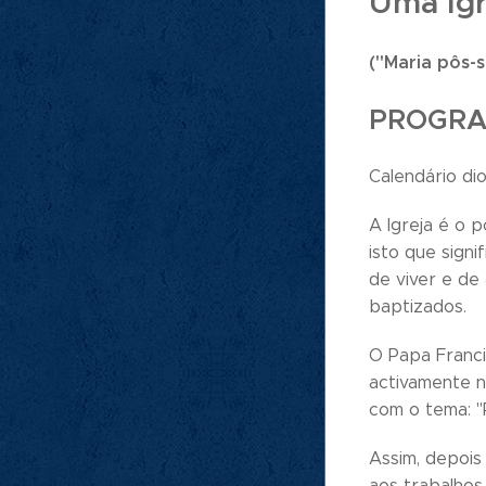
Uma Igr
("Maria pôs-
PROGRA
Calendário di
A Igreja é o 
isto que signi
de viver e de
baptizados.
O Papa Franci
activamente n
com o tema: "
Assim, depois
aos trabalhos