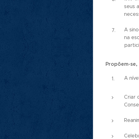
seus 
neces
A sin
na esc
partic
Propõem-se, 
A níve
Criar 
Conse
Reanim
Celebr