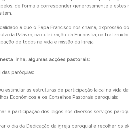
apelos, de forma a corresponder generosamente a estes 
sitam.
odalidade a que o Papa Francisco nos chama, expressão d
uta da Palavra, na celebração da Eucaristia, na fraterni
ipação de todos na vida e missão da Igreja.
nesta linha, algumas acções pastorais:
l das paróquias:
ou estimular as estruturas de participação laical na vida d
lhos Económicos e os Conselhos Pastorais paroquiais;
ar a participação dos leigos nos diversos serviços paroqui
ar o dia da Dedicação da igreja paroquial e recolher os e