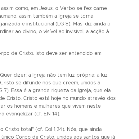
: assim como, em Jesus, o Verbo se fez carne
humano, assim também a Igreja se torna
nizada e institucional (LG 8). Mas, diz ainda o
ar ao divino, o visível ao invisível, a acção à
orpo de Cristo. Isto deve ser entendido em
Quer dizer: a Igreja não tem luz própria; a luz
e Cristo se difunde nos que crêem, unidos a
 7). Essa é a grande riqueza da Igreja, que ela
 de Cristo. Cristo está hoje no mundo através dos
rar os homens e mulheres que vivem neste
a evangelizar (cf. EN 14).
Cristo total" (cf. Col 1,24). Nós, que ainda
único Corpo de Cristo, unidos aos santos que já