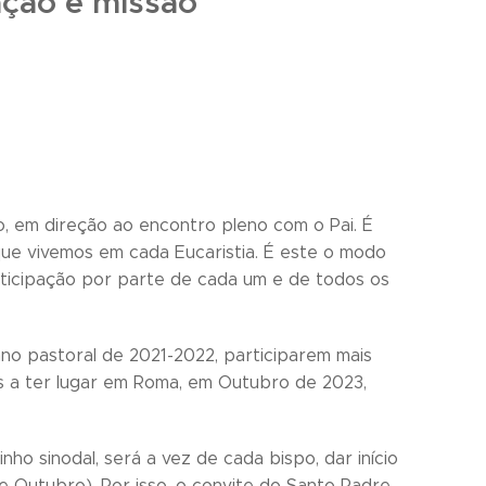
ação e missão
o, em direção ao encontro pleno com o Pai. É
o que vivemos em cada Eucaristia. É este o modo
articipação por parte de cada um e de todos os
no pastoral de 2021-2022, participarem mais
 a ter lugar em Roma, em Outubro de 2023,
ho sinodal, será a vez de cada bispo, dar início
e Outubro). Por isso, o convite do Santo Padre