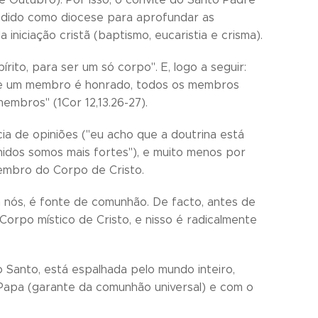
ndido como diocese para aprofundar as
 iniciação cristã (baptismo, eucaristia e crisma).
ito, para ser um só corpo". E, logo a seguir:
 se um membro é honrado, todos os membros
membros" (1Cor 12,13.26-27).
ia de opiniões ("eu acho que a doutrina está
unidos somos mais fortes"), e muito menos por
embro do Corpo de Cristo.
m nós, é fonte de comunhão. De facto, antes de
Corpo místico de Cristo, e nisso é radicalmente
o Santo, está espalhada pelo mundo inteiro,
apa (garante da comunhão universal) e com o