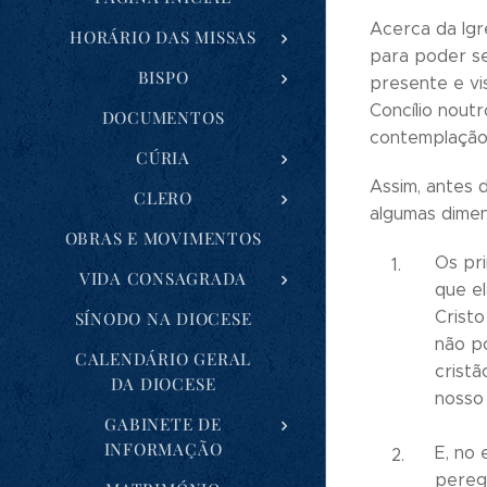
Acerca da Igr
HORÁRIO DAS MISSAS
para poder se
BISPO
presente e vi
Concílio noutr
DOCUMENTOS
contemplação,
CÚRIA
Assim, antes 
CLERO
algumas dimens
OBRAS E MOVIMENTOS
Os pri
VIDA CONSAGRADA
que el
Cristo
SÍNODO NA DIOCESE
não po
CALENDÁRIO GERAL
crist
DA DIOCESE
nosso 
GABINETE DE
INFORMAÇÃO
E, no 
peregr