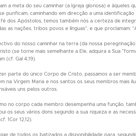
ram a meta do seu caminhar (a Igreja gloriosa) e àqueles 
se purificam, caminhando em direcção a uma identificação
à fé dos Apóstolos, temos também nós a certeza de integr
as as nações, tribos povos e línguas", e que proclamam: 
ectivo do nosso caminhar na terra (da nossa peregrinaçã
isto (se torne mais semelhante a Ele, adquira a Sua "for
m (cf. Gal 4,19).
zer parte do único Corpo de Cristo, passamos a ser me
em na Virgem Maria e nos santos os seus membros mais il
sáveis uns pelos outros.
omo no corpo cada membro desempenha uma função, também 
ibui os seus vários dons segundo a sua riqueza e as necessi
cf. 1Cor 12,12).
xige de todos os batizados a disponibilidade para, segund