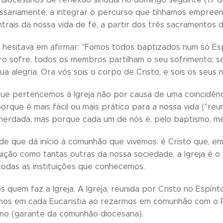
ssariamente, a integrar o percurso que tínhamos empree
trais da nossa vida de fé, a partir dos três sacramentos da
 hesitava em afirmar: "Fomos todos baptizados num só Espír
o sofre, todos os membros partilham o seu sofrimento;
ua alegria. Ora vós sois o corpo de Cristo, e sois os seus 
a que pertencemos à Igreja não por causa de uma coincidênc
porque é mais fácil ou mais prático para a nossa vida ("re
herdada, mas porque cada um de nós é, pelo baptismo, m
ade que dá início à comunhão que vivemos: é Cristo que, e
uição como tantas outras da nossa sociedade, a Igreja é o 
todas as instituições que conhecemos.
quem faz a Igreja. A Igreja, reunida por Cristo no Espírit
os em cada Eucaristia ao rezarmos em comunhão com o P
no (garante da comunhão diocesana).