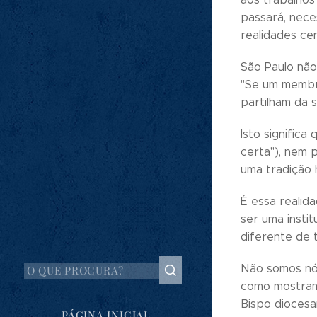
passará, nece
realidades cen
São Paulo não
"Se um membr
partilham da s
Isto signific
certa"), nem 
uma tradição 
É essa realid
ser uma instit
diferente de 
Não somos nós 
como mostram
Bispo diocesa
PÁGINA INICIAL