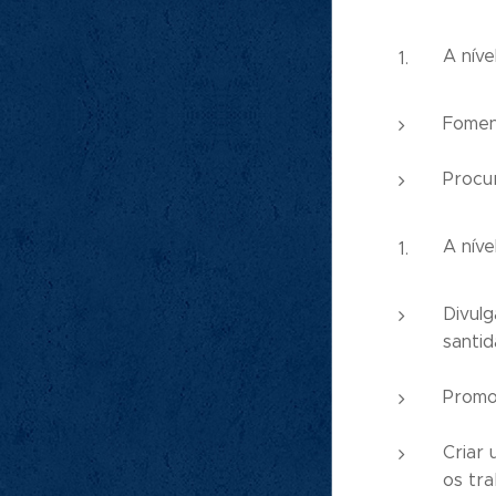
A níve
Foment
Procu
A níve
Divulg
santid
Promo
Criar
os tra