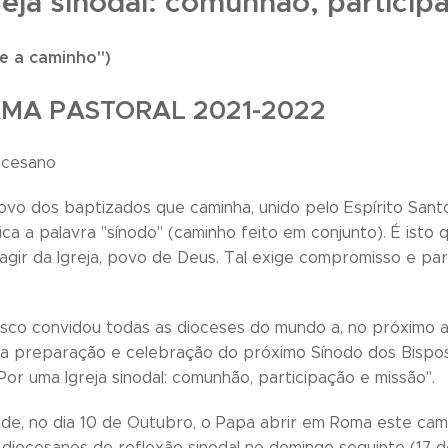
eja sinodal: comunhão, particip
se a caminho")
MA PASTORAL 2021-2022
ocesano
povo dos baptizados que caminha, unido pelo Espírito Sant
fica a palavra "sínodo" (caminho feito em conjunto). É ist
 agir da Igreja, povo de Deus. Tal exige compromisso e p
sco convidou todas as dioceses do mundo a, no próximo a
a preparação e celebração do próximo Sínodo dos Bispos
Por uma Igreja sinodal: comunhão, participação e missão".
 de, no dia 10 de Outubro, o Papa abrir em Roma este camin
 diocesanos de reflexão sinodal no domingo seguinte (17 d