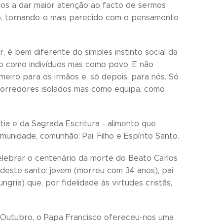
nos a dar maior atenção ao facto de sermos
o, tornando-o mais parecido com o pensamento
 é bem diferente do simples instinto social da
não como indivíduos mas como povo. E não
eiro para os irmãos e, só depois, para nós. Só
orredores isolados mas como equipa, como
ia e da Sagrada Escritura - alimento que
munidade, comunhão: Pai, Filho e Espírito Santo.
 celebrar o centenário da morte do Beato Carlos
 deste santo: jovem (morreu com 34 anos), pai
ngria) que, por fidelidade às virtudes cristãs,
de Outubro, o Papa Francisco ofereceu-nos uma