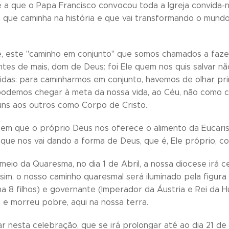
e a que o Papa Francisco convocou toda a Igreja convida-
que caminha na história e que vai transformando o mund
e, este "caminho em conjunto" que somos chamados a fazer,
antes de mais, dom de Deus: foi Ele quem nos quis salvar 
das: para caminharmos em conjunto, havemos de olhar prim
odemos chegar à meta da nossa vida, ao Céu, não como c
uns aos outros como Corpo de Cristo.
em que o próprio Deus nos oferece o alimento da Eucarist
 que nos vai dando a forma de Deus, que é, Ele próprio, co
a meio da Quaresma, no dia 1 de Abril, a nossa diocese irá
ssim, o nosso caminho quaresmal será iluminado pela figura
nha 8 filhos) e governante (Imperador da Áustria e Rei da Hu
o e morreu pobre, aqui na nossa terra.
ar nesta celebração, que se irá prolongar até ao dia 21 