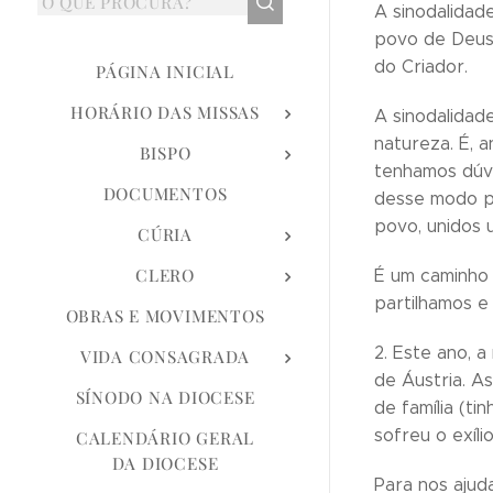
A sinodalidad
povo de Deus 
do Criador.
PÁGINA INICIAL
HORÁRIO DAS MISSAS
A sinodalidad
natureza. É, 
BISPO
tenhamos dúvi
DOCUMENTOS
desse modo p
povo, unidos 
CÚRIA
CLERO
É um caminho 
partilhamos e
OBRAS E MOVIMENTOS
2. Este ano, 
VIDA CONSAGRADA
de Áustria. A
SÍNODO NA DIOCESE
de família (ti
sofreu o exíli
CALENDÁRIO GERAL
DA DIOCESE
Para nos ajud