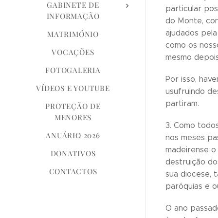
GABINETE DE
particular pos
INFORMAÇÃO
do Monte, con
ajudados pel
MATRIMÓNIO
como os nosso
VOCAÇÕES
mesmo depois 
FOTOGALERIA
Por isso, hav
VÍDEOS E YOUTUBE
usufruindo de
partiram.
PROTEÇÃO DE
MENORES
3. Como todos
ANUÁRIO 2026
nos meses pas
madeirense o 
DONATIVOS
destruição do
CONTACTOS
sua diocese, 
paróquias e o
O ano passado