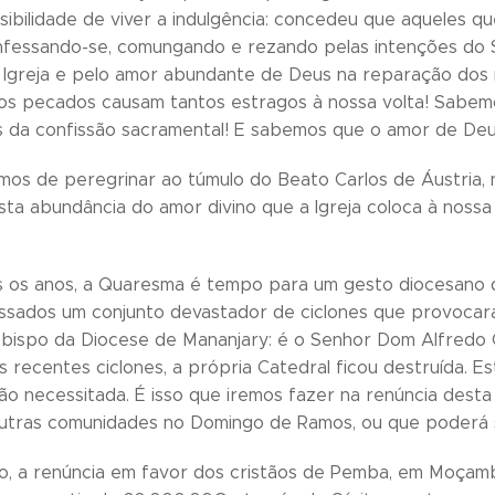
sibilidade de viver a indulgência: concedeu que aqueles qu
fessando-se, comungando e rezando pelas intenções do S
a Igreja e pelo amor abundante de Deus na reparação do
s pecados causam tantos estragos à nossa volta! Sabemo
da confissão sacramental! E sabemos que o amor de Deus
emos de peregrinar ao túmulo do Beato Carlos de Áustria,
sta abundância do amor divino que a Igreja coloca à nossa
 os anos, a Quaresma é tempo para um gesto diocesano d
sados um conjunto devastador de ciclones que provocaram
bispo da Diocese de Mananjary: é o Senhor Dom Alfredo C
s recentes ciclones, a própria Catedral ficou destruída.
tão necessitada. É isso que iremos fazer na renúncia dest
utras comunidades no Domingo de Ramos, ou que poderá s
, a renúncia em favor dos cristãos de Pemba, em Moçambi