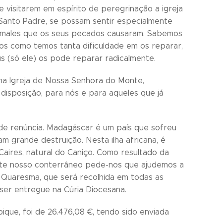
e visitarem em espírito de peregrinação a igreja
anto Padre, se possam sentir especialmente
s males que os seus pecados causaram. Sabemos
s como temos tanta dificuldade em os reparar,
 (só ele) os pode reparar radicalmente.
 na Igreja de Nossa Senhora do Monte,
 disposição, para nós e para aqueles que já
e renúncia. Madagáscar é um país que sofreu
 grande destruição. Nesta ilha africana, é
aires, natural do Caniço. Como resultado da
 Este nosso conterrâneo pede-nos que ajudemos a
a Quaresma, que será recolhida em todas as
er entregue na Cúria Diocesana.
que, foi de 26.476,08 €, tendo sido enviada