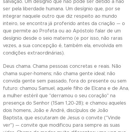
salvação. Um desígnio que não pode ser detido a não
ser pela liberdade humana. Um desígnio que, por se
integrar naquele outro que diz respeito ao mundo
inteiro, se encontra já proferido antes da criação — o
que permite ao Profeta ou ao Apóstolo falar de um
desígnio desde o seio materno (e por isso, não raras
vezes, a sua concepção é, também ela, envolvida em
condições extraordinárias).
Deus chama. Chama pessoas concretas e reais. Não
chama super-homens; não chama gente ideal; não
convida gente sem passado, fora do presente ou sem
futuro: chamou Samuel, aquele filho de Elcana e de Ana,
a mulher estéril que "derramou o seu coração" na
presença do Senhor (1Sam 1,20-28); e chamou aqueles
dois homens, João e André, discípulos de João
Baptista, que escutaram de Jesus o convite ("Vinde
ver") — convite que modificou para sempre as suas