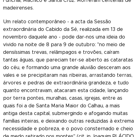
Funchal, Machico e Santa Cruz. Morreram centenas de
madeirenses.
Um relato contemporâneo - a acta da Sessão
extraordinária do Cabido da Sé, realizada em 13 de
novembro daquele ano - pode dar-nos uma ideia do
vivido na noite de 8 para 9 de outubro: "no meio de
densíssimas trevas, relâmpagos e trovões, caíram
tantas águas, que pareciam ter-se aberto as cataratas
do céu, e formando uma grande aluvião desceram aos
vales e se precipitaram nas ribeiras, arrastando terras,
árvores e pedras de extraordinária grandeza, e tudo
quanto encontravam, atacaram esta cidade, lançando
por terra pontes, muralhas, casas, igrejas, entre as
quais foi a de Santa Maria Maior do Calhau, a mais
antiga desta capital, submergindo e afogando muitas
famílias inteiras, e deixando outras reduzidas à extrema
necessidade e pobreza, e o povo consternado e cheio
de medo retirado nos montes" (cit. in Joaquim PLÁCIDO