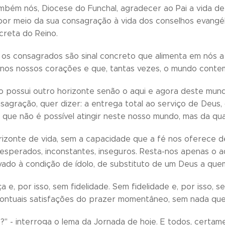
bém nós, Diocese do Funchal, agradecer ao Pai a vida de
, por meio da sua consagração à vida dos conselhos evangé
reta do Reino.
es, os consagrados são sinal concreto que alimenta em nós
nos nossos corações e que, tantas vezes, o mundo cont
 possui outro horizonte senão o aqui e agora deste mundo
nsagração, quer dizer: a entrega total ao serviço de Deus,
 que não é possível atingir neste nosso mundo, mas da qua
izonte de vida, sem a capacidade que a fé nos oferece de
sperados, inconstantes, inseguros. Resta-nos apenas o a
ado à condição de ídolo, de substituto de um Deus a que
 e, por isso, sem fidelidade. Sem fidelidade e, por isso, 
ntuais satisfações do prazer momentâneo, sem nada que u
es?" - interroga o lema da Jornada de hoje. E todos, certa