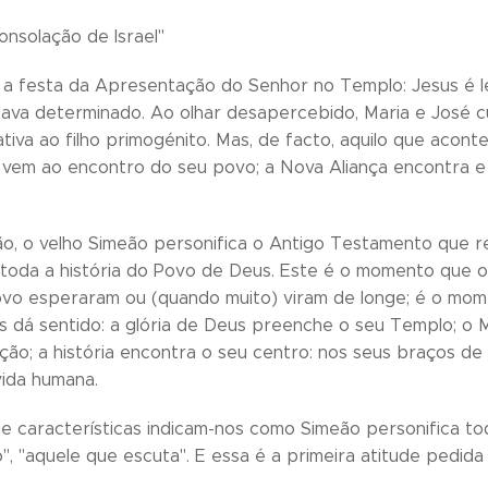
onsolação de Israel"
s a festa da Apresentação do Senhor no Templo: Jesus é
tava determinado. Ao olhar desapercebido, Maria e José
ativa ao filho primogénito. Mas, de facto, aquilo que acon
vem ao encontro do seu povo; a Nova Aliança encontra e 
o, o velho Simeão personifica o Antigo Testamento que 
toda a história do Povo de Deus. Este é o momento que os
o esperaram ou (quando muito) viram de longe; é o mome
hes dá sentido: a glória de Deus preenche o seu Templo; o
ação; a história encontra o seu centro: nos seus braços de 
vida humana.
de características indicam-nos como Simeão personifica t
, "aquele que escuta". E essa é a primeira atitude pedida p