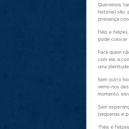
Queremos, tam
história) são
presença conc
Fiéis e feliz
pode colocar 
Para quem não
com ela, a co
uma plenitude
Sem outro hor
vemo-nos dese
momento, elev
Sem esperança
pequenas e po
"Fiéis e feliz