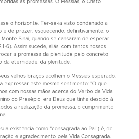
mpridas as promessas. O Messias, o Cristo
sse o horizonte. Ter-se-ia visto condenado a
o e de prazer, esquecendo, definitivamente, o
o Monte Sinai, quando se cansaram de esperar
1-6). Assim sucede, aliás, com tantos nossos
rocar a promessa da plenitude pelo concreto
o da eternidade, da plenitude.
os seus velhos braços acolhem o Messias esperado.
ara expressar este mesmo sentimento: "O que
amos com nossas mãos acerca do Verbo da Vida
 Menino do Presépio; era Deus que tinha descido à
todos a realização da promessa, o cumprimento
na.
sua existência como "consagrada ao Pai") é, de
 oração e agradecimento pela Vida Consagrada.