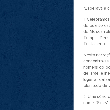
"Esperava a c
1. Celebramo
de quanto es
de Moisés rel
Templo: Deus 
Testamento.
Nesta narraçã
concentra-se 
homens do pov
de Israel e l
lugar à realiz
plenitude da 
2. Uma série 
nome: "Simeão"