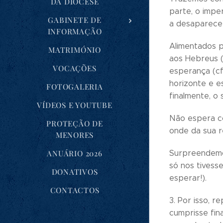
DA DIOCESE
parte, o impe
GABINETE DE
a desaparecer
INFORMAÇÃO
Alimentados p
MATRIMÓNIO
aos Hebreus 
VOCAÇÕES
esperança (cf
horizonte e e
FOTOGALERIA
finalmente, o
VÍDEOS E YOUTUBE
Não espera c
PROTEÇÃO DE
onde da sua r
MENORES
ANUÁRIO 2026
Surpreendemos
só nos tivess
DONATIVOS
esperar!).
CONTACTOS
3. Por isso, 
cumprisse fin