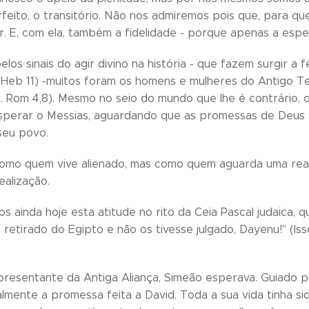
rfeito, o transitório. Não nos admiremos pois que, para 
. E, com ela, também a fidelidade - porque apenas a esper
elos sinais do agir divino na história - que fazem surgir 
(Heb 11) -muitos foram os homens e mulheres do Antigo 
. Rom 4,8). Mesmo no seio do mundo que lhe é contrário, o
sperar o Messias, aguardando que as promessas de Deus s
 seu povo.
omo quem vive alienado, mas como quem aguarda uma real
ealização.
 ainda hoje esta atitude no rito da Ceia Pascal judaica, 
e retirado do Egipto e não os tivesse julgado, Dayenu!" (I
representante da Antiga Aliança, Simeão esperava. Guiado 
almente a promessa feita a David. Toda a sua vida tinha si