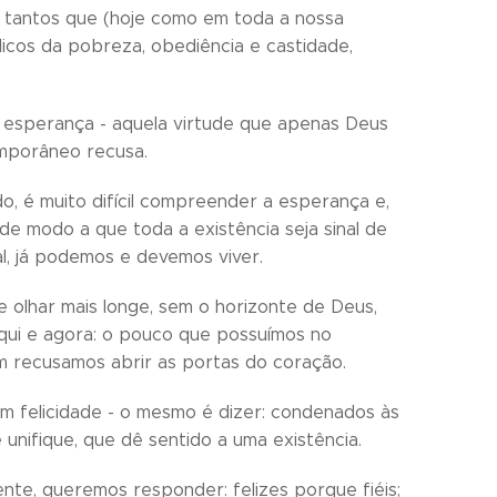
 tantos que (hoje como em toda a nossa
licos da pobreza, obediência e castidade,
 a esperança - aquela virtude que apenas Deus
emporâneo recusa.
, é muito difícil compreender a esperança e,
 de modo a que toda a existência seja sinal de
l, já podemos e devemos viver.
 olhar mais longe, sem o horizonte de Deus,
qui e agora: o pouco que possuímos no
m recusamos abrir as portas do coração.
sem felicidade - o mesmo é dizer: condenados às
nifique, que dê sentido a uma existência.
mente, queremos responder: felizes porque fiéis;