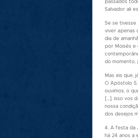
passados todo
Salvador ali 
Se se tivesse
viver apenas 
dia de amanhã
por Moisés e 
contemporâneo
do momento, p
Mas eis que, 
O Apóstolo S.
ouvimos, o q
[...], isso vo
nossa condiçã
dos desejos m
4. A festa da
há 24 anos a 