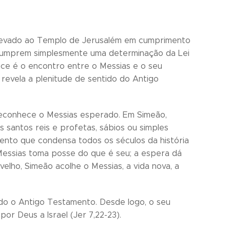
 levado ao Templo de Jerusalém em cumprimento
 cumprem simplesmente uma determinação da Lei
tece é o encontro entre o Messias e o seu
revela a plenitude de sentido do Antigo
reconhece o Messias esperado. Em Simeão,
 santos reis e profetas, sábios ou simples
nto que condensa todos os séculos da história
 Messias toma posse do que é seu; a espera dá
velho, Simeão acolhe o Messias, a vida nova, a
odo o Antigo Testamento. Desde logo, o seu
or Deus a Israel (Jer 7,22-23).