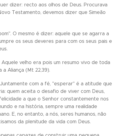
 quer dizer: recto aos olhos de Deus. Procurava
 Novo Testamento, devemos dizer que Simeão
 bom". O mesmo é dizer: aquele que se agarra a
 cumpre os seus deveres para com os seus pais e
eus.
. Aquele velho era pois um resumo vivo de toda
 a Aliança (Mt 22,39).
 Juntamente com a fé, "esperar" é a atitude que
ia: quem aceita o desafio de viver com Deus,
elicidade a que o Senhor constantemente nos
undo e na história, sempre uma realidade
ano. E, no entanto, a nós, seres humanos, não
isamos da plenitude da vida com Deus.
apenas capazes de construir uma pequena