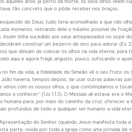
s aqueles anos, já perto da morte, os seus olhos vêem cu
estava, tão concreto que o pôde receber nos braços.
 esquecido de Deus, tudo teria aconselhado a que não olha
cada momento, retirando dele o máximo possível de fruiçã
. Assim tinha sucedido aos seus antepassados no sopé d
decidiram construir um bezerro de oiro para adorar (Ex 32,
s que deixam de colocar os olhos na vida eterna, para t
elo aqui e agora frágil, angusto, pouco, sufocando o apel
já no fim da vida, a fidelidade de Simeão vê o seu fruto: 
 João haveria, tempos depois, de usar outras palavras p
ue vimos com os nossos olhos, o que contemplamos e toc
s damos a conhecer" (1Jo 1,1.3). O Messias ali estava: era o
o humana para, por meio do caminho da cruz, oferecer a 
ais profundos de todo e qualquer ser humano: a vida eter
 Apresentação do Senhor (quando Jesus manifesta toda a 
esta parte, vivida por toda a Igreja como uma jornada de