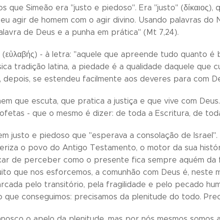
os que Simeão era "justo e piedoso". Era "justo" (δίκαιος),
eu agir de homem com o agir divino. Usando palavras do
alavra de Deus e a punha em prática" (Mt 7,24).
 (εὐλαβής) - à letra: "aquele que apreende tudo quanto é
sica tradição latina, a piedade é a qualidade daquele que
ue, depois, se estendeu facilmente aos deveres para com D
em que escuta, que pratica a justiça e que vive com Deus
ofetas - que o mesmo é dizer: de toda a Escritura, de toda
m justo e piedoso que "esperava a consolação de Israel".
eriza o povo do Antigo Testamento, o motor da sua histór
xar de perceber como o presente fica sempre aquém da f
ito que nos esforcemos, a comunhão com Deus é, neste m
cada pelo transitório, pela fragilidade e pelo pecado hum
 que conseguimos: precisamos da plenitude do todo. Prec
nosco o apelo da plenitude, mas por nós mesmos somos 