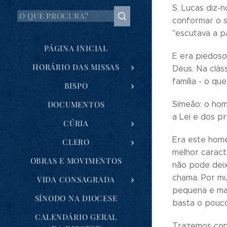
S. Lucas diz-n
conformar o s
"escutava a p
PÁGINA INICIAL
E era piedoso
HORÁRIO DAS MISSAS
Deus. Na clás
família - o q
BISPO
DOCUMENTOS
Simeão: o hom
a Lei e dos pr
CÚRIA
Era este home
CLERO
melhor caract
OBRAS E MOVIMENTOS
não pode dei
chama. Por mu
VIDA CONSAGRADA
pequena e mar
SÍNODO NA DIOCESE
basta o pouco
CALENDÁRIO GERAL
Trazemos con