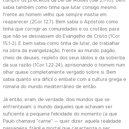
cumprir os preceitos da Lei de Moisés (Gal 2,1-10). Bem
sabia também como tinha que lutar consigo mesmo,
frente ao homem velho que sempre insistia em
reaparecer (2Cor 12,7). Bem sabia o Apóstolo como
tinha que corrigir as comunidades e os cristãos para
que não se desviassem do Evangelho de Cristo (1Cor
15,1-2). E bem sabia como tinha de lutar, de trabalhar
na obra da evangelização, frente ao mundo pagão,
cheio de deuses, repleto dos seus ídolos e da soberba
da sua razão (1Cor 1,22-24), aprisionando o homem num
olhar quase completamente vergado sobre si. Bem
sabia quanto era difícil o embate com a cultura grega e
romana do mundo mediterrâneo de então.
Já então, eram, de verdade, dois mundos que se
enfrentavam: o mundo daqueles que achavam ser
suficiente a pequena felicidade do momento (a que
Paulo chamava "carne" — quer dizer: aquela realidade
passageira, frágil e mortal que caracteriza o ser