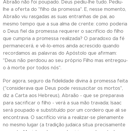
Abraão não foi poupado. Deus pediu-lhe tudo. Pediu-
lhe a oferta do "filho da promessa". E, nesse momento,
Abraão viu rasgadas as suas entranhas de pai, ao
mesmo tempo que a sua alma de crente: como poderia
o Deus fiel da promessa requerer o sacrifício do filho
que cumpria a promessa realizada? O paradoxo da fé
permanecerá, e vê-lo-emos ainda acrescido quando
recordamos as palavras do Apóstolo que afirmam:
"Deus não perdoou ao seu próprio Filho mas entregou-
o à morte por todos nós".
Por agora, seguro da fidelidade divina à promessa feita
("considerava que Deus pode ressuscitar os mortos",
diz a Carta aos Hebreus), Abraão - que se preparava
para sacrificar o filho - verá a sua mão travada; Isaac
será poupado e substituído por um cordeiro que ali se
encontrava. O sacrifício viria a realizar-se plenamente
no mesmo lugar (a tradição judaica situa precisamente