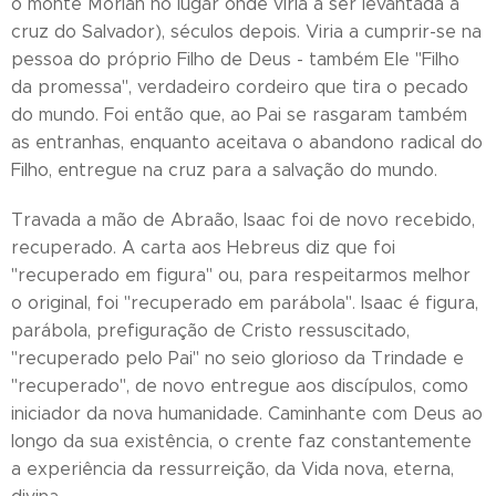
o monte Moriah no lugar onde viria a ser levantada a
cruz do Salvador), séculos depois. Viria a cumprir-se na
pessoa do próprio Filho de Deus - também Ele "Filho
da promessa", verdadeiro cordeiro que tira o pecado
do mundo. Foi então que, ao Pai se rasgaram também
as entranhas, enquanto aceitava o abandono radical do
Filho, entregue na cruz para a salvação do mundo.
Travada a mão de Abraão, Isaac foi de novo recebido,
recuperado. A carta aos Hebreus diz que foi
"recuperado em figura" ou, para respeitarmos melhor
o original, foi "recuperado em parábola". Isaac é figura,
parábola, prefiguração de Cristo ressuscitado,
"recuperado pelo Pai" no seio glorioso da Trindade e
"recuperado", de novo entregue aos discípulos, como
iniciador da nova humanidade. Caminhante com Deus ao
longo da sua existência, o crente faz constantemente
a experiência da ressurreição, da Vida nova, eterna,