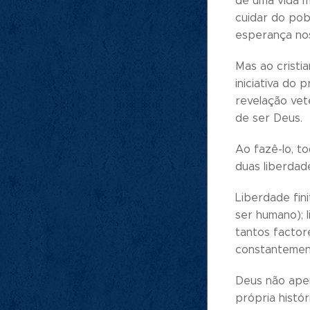
de uma vida m
cuidar do pobr
esperança nos
Mas ao cristi
iniciativa do
revelação ve
de ser Deus.
Ao fazê-lo, t
duas liberdade
Liberdade fini
ser humano); 
tantos factor
constantement
Deus não apen
própria histór