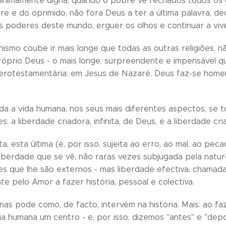
inimamente digna, quando o pobre vê fechados todos os c
e e do oprimido, não fora Deus a ter a última palavra, dec
 poderes deste mundo, erguer os olhos e continuar a viv
anismo coube ir mais longe que todas as outras religiões
 próprio Deus - o mais longe, surpreendente e impensável 
terotestamentária: em Jesus de Nazaré, Deus faz-se hom
oda a vida humana, nos seus mais diferentes aspectos, se t
s: a liberdade criadora, infinita, de Deus, e a liberdade cri
ta, esta última (e, por isso, sujeita ao erro, ao mal, ao pec
liberdade que se vê, não raras vezes subjugada pela natu
es que lhe são externos - mas liberdade efectiva, chamada 
e pelo Amor a fazer história, pessoal e colectiva.
as pode como, de facto, intervém na história. Mais: ao 
ia humana um centro - e, por isso, dizemos "antes" e "depo