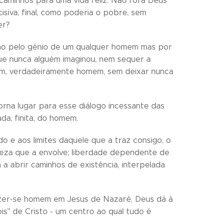
aminhos para uma vida feliz. Não fora Deus
isiva, final, como poderia o pobre, sem
er?
, não pelo génio de um qualquer homem mas por
que nunca alguém imaginou, nem sequer a
em, verdadeiramente homem, sem deixar nunca
orna lugar para esse diálogo incessante das
ada, finita, do homem.
ado e aos limites daquele que a traz consigo, o
reza que a envolve; liberdade dependente de
a abrir caminhos de existência, interpelada
fazer-se homem em Jesus de Nazaré, Deus dá à
is" de Cristo - um centro ao qual tudo é