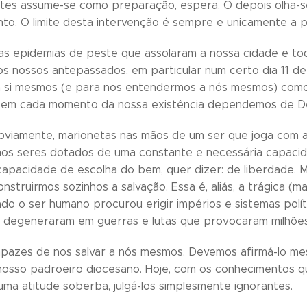
ntes assume-se como preparação, espera. O depois olha-s
to. O limite desta intervenção é sempre e unicamente a p
vas epidemias de peste que assolaram a nossa cidade e toda
os nossos antepassados, em particular num certo dia 11 de
 si mesmos (e para nos entendermos a nós mesmos) como
r; em cada momento da nossa existência dependemos de D
viamente, marionetas nas mãos de um ser que joga com a 
mos seres dotados de uma constante e necessária capacida
capacidade de escolha do bem, quer dizer: de liberdade. 
struirmos sozinhos a salvação. Essa é, aliás, a trágica (m
do o ser humano procurou erigir impérios e sistemas polí
 degeneraram em guerras e lutas que provocaram milhões
azes de nos salvar a nós mesmos. Devemos afirmá-lo mes
nosso padroeiro diocesano. Hoje, com os conhecimentos q
numa atitude soberba, julgá-los simplesmente ignorantes.