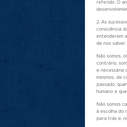
referido. O a
desenvolvimen
2. As sucessi
consciência d
entenderem a
de nos salva
Não somos, ob
contrário, so
e necessária 
mesmos, de con
passado, quan
humano e que
Não somos cap
à escolha do 
para trás e, 