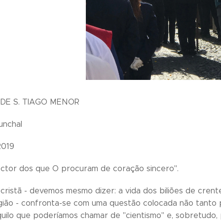
DE S. TIAGO MENOR
unchal
2019
ector dos que O procuram de coração sincero".
a cristã - devemos mesmo dizer: a vida dos biliões de cren
ligião - confronta-se com uma questão colocada não tanto
uilo que poderíamos chamar de "cientismo" e, sobretudo, 