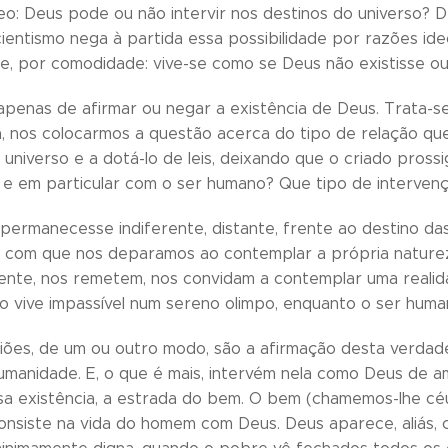
: Deus pode ou não intervir nos destinos do universo? D
cientismo nega à partida essa possibilidade por razões id
e, por comodidade: vive-se como se Deus não existisse ou
apenas de afirmar ou negar a existência de Deus. Trata-
a, nos colocarmos a questão acerca do tipo de relação que
o universo e a dotá-lo de leis, deixando que o criado pros
, e em particular com o ser humano? Que tipo de interven
ermanecesse indiferente, distante, frente ao destino das 
 com que nos deparamos ao contemplar a própria naturez
te, nos remetem, nos convidam a contemplar uma realida
ão vive impassível num sereno olimpo, enquanto o ser human
giões, de um ou outro modo, são a afirmação desta verdade
manidade. E, o que é mais, intervém nela como Deus de a
sa existência, a estrada do bem. O bem (chamemos-lhe céu,
onsiste na vida do homem com Deus. Deus aparece, aliás, 