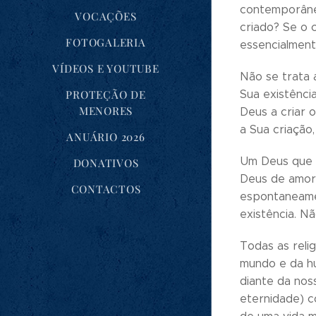
contemporâneo
VOCAÇÕES
criado? Se o 
FOTOGALERIA
essencialment
VÍDEOS E YOUTUBE
Não se trata 
Sua existênci
PROTEÇÃO DE
MENORES
Deus a criar 
a Sua criação
ANUÁRIO 2026
Um Deus que p
DONATIVOS
Deus de amor
CONTACTOS
espontaneamen
existência. N
Todas as reli
mundo e da hu
diante da nos
eternidade) c