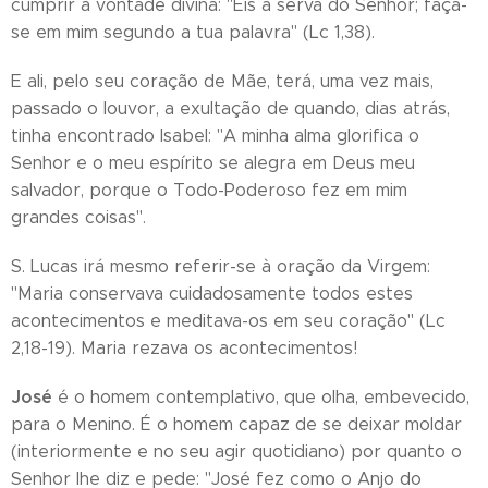
cumprir a vontade divina: "Eis a serva do Senhor; faça-
se em mim segundo a tua palavra" (Lc 1,38).
E ali, pelo seu coração de Mãe, terá, uma vez mais,
passado o louvor, a exultação de quando, dias atrás,
tinha encontrado Isabel: "A minha alma glorifica o
Senhor e o meu espírito se alegra em Deus meu
salvador, porque o Todo-Poderoso fez em mim
grandes coisas".
S. Lucas irá mesmo referir-se à oração da Virgem:
"Maria conservava cuidadosamente todos estes
acontecimentos e meditava-os em seu coração" (Lc
2,18-19). Maria rezava os acontecimentos!
José
é o homem contemplativo, que olha, embevecido,
para o Menino. É o homem capaz de se deixar moldar
(interiormente e no seu agir quotidiano) por quanto o
Senhor lhe diz e pede: "José fez como o Anjo do