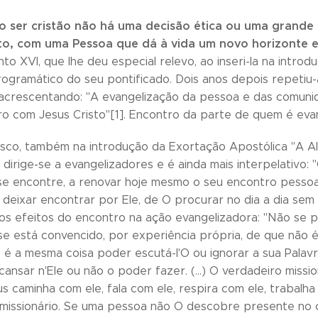
do ser cristão não há uma decisão ética ou uma grande
o, com uma Pessoa que dá à vida um novo horizonte e
o XVI, que lhe deu especial relevo, ao inseri-la na introd
gramático do seu pontificado. Dois anos depois repetiu-a
 acrescentando: "A evangelização da pessoa e das comun
o com Jesus Cristo"[1]. Encontro da parte de quem é eva
sco, também na introdução da Exortação Apostólica "A Al
dirige-se a evangelizadores e é ainda mais interpelativo: 
se encontre, a renovar hoje mesmo o seu encontro pessoal
deixar encontrar por Ele, de O procurar no dia a dia sem c
os efeitos do encontro na ação evangelizadora: "Não se 
se está convencido, por experiência própria, de que não 
 é a mesma coisa poder escutá-l'O ou ignorar a sua Palav
cansar n'Ele ou não o poder fazer. (...) O verdadeiro missio
s caminha com ele, fala com ele, respira com ele, trabalha
issionário. Se uma pessoa não O descobre presente no 