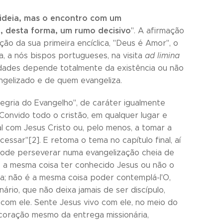
 ideia, mas o encontro com um
, desta forma, um rumo decisivo
". A afirmação
ução da sua primeira encíclica, "Deus é Amor", o
, a nós bispos portugueses, na visita
ad limina
idades depende totalmente da existência ou não
ngelizado e de quem evangeliza.
egria do Evangelho", de caráter igualmente
"Convido todo o cristão, em qualquer lugar e
 com Jesus Cristo ou, pelo menos, a tomar a
essar"[2]. E retoma o tema no capítulo final, aí
pode perseverar numa evangelização cheia de
é a mesma coisa ter conhecido Jesus ou não o
ra; não é a mesma coisa poder contemplá-l'O,
nário, que não deixa jamais de ser discípulo,
 com ele. Sente Jesus vivo com ele, no meio do
coração mesmo da entrega missionária,