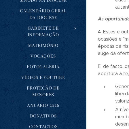
SÍNODO NA DIOCESE
autent
CALENDÁRIO GERAL
DA DIOCESE
As oportunid
GABINETE DE
4
. Estes e ou
INFORMAÇÃO
ocasiões e "m
MATRIMÓNIO
épocas da his
auge da ofert
VOCAÇÕES
FOTOGALERIA
E, de facto, 
abertura à fé
VÍDEOS E YOUTUBE
Generi
PROTEÇÃO DE
liberd
MENORES
valori
ANUÁRIO 2026
A níve
DONATIVOS
membr
desen
CONTACTOS