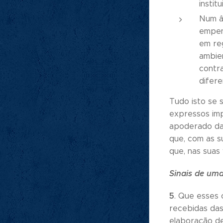
instit
Num â
empen
em re
ambie
contra
difere
Tudo isto se s
expressos imp
apoderado da 
que, com as s
que, nas suas
Sinais de um
5
. Que esses
recebidas das
elaboração de