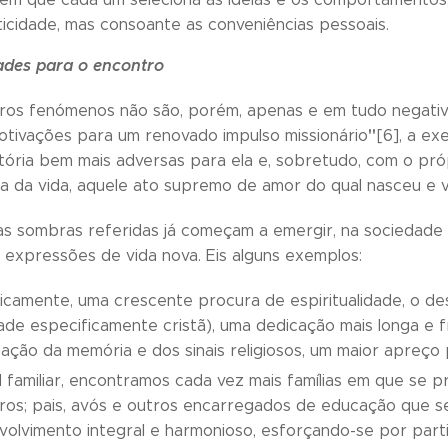
icidade, mas consoante as conveniências pessoais.
ades para o encontro
tros fenómenos não são, porém, apenas e em tudo negativ
"
otivações para um renovado impulso missionário
[6], a e
tória bem mais adversas para ela e, sobretudo, com o pró
a da vida, aquele ato supremo de amor do qual nasceu e vi
das sombras referidas já começam a emergir, na sociedade 
, expressões de vida nova. Eis alguns exemplos:
camente, uma crescente procura de espiritualidade, o dese
ade especificamente cristã), uma dedicação mais longa e 
zação da memória e dos sinais religiosos, um maior apreço p
l familiar, encontramos cada vez mais famílias em que se 
os; pais, avós e outros encarregados de educação que 
volvimento integral e harmonioso, esforçando-se por part