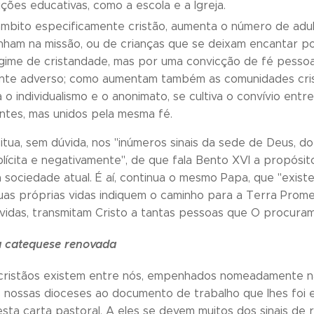
uições educativas, como a escola e a Igreja.
mbito especificamente cristão, aumenta o número de adul
ham na missão, ou de crianças que se deixam encantar po
gime de cristandade, mas por uma convicção de fé pessoal
nte adverso; como aumentam também as comunidades crist
 o individualismo e o anonimato, se cultiva o convívio entre
ntes, mas unidos pela mesma fé.
itua, sem dúvida, nos "inúmeros sinais da sede de Deus, do
lícita e negativamente", de que fala Bento XVI a propósito
sociedade atual. É aí, continua o mesmo Papa, que "exis
uas próprias vidas indiquem o caminho para a Terra Promet
 vidas, transmitam Cristo a tantas pessoas que O procuram
a catequese renovada
 cristãos existem entre nós, empenhados nomeadamente n
 nossas dioceses ao documento de trabalho que lhes foi e
sta carta pastoral. A eles se devem muitos dos sinais de