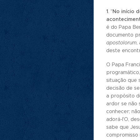
1
No início 
. "
aconteciment
é do Papa Bent
documento pro
apostolorum
,
deste encontr
O Papa Franci
programático, 
situação que 
decisão de se 
a propósito d
ardor se não 
conhecer; não
adorá-l'O, des
sabe que Jesu
compromisso m