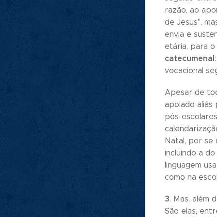
razão, ao apo
de Jesus", ma
envia e suste
etária, para 
catecumenal
vocacional se
Apesar de tod
apoiado aliás
pós-escolares
calendarizaçã
Natal, por se
incluindo a d
linguagem usa
como na escol
3
. Mas, além 
São elas, entr