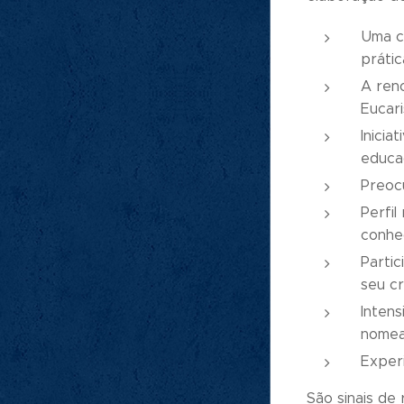
Uma c
prátic
A reno
Eucari
Inicia
educaç
Preocu
Perfi
conhe
Partic
seu cr
Intens
nomea
Exper
São sinais de