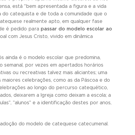
ensa, está "bem apresentada a figura e a vida
da do catequista e de toda a comunidade que o
 catequese realmente apto, em qualquer fase
passar do modelo escolar ao
ade é pedido para
al com Jesus Cristo, vivido em dinâmica
s ainda é o modelo escolar que predomina,
ro semanal, por vezes em apertados horários
as ou recreativas talvez mais aliciantes; uma
as maiores celebrações, como as da Páscoa e do
 celebrações ao longo do percurso catequético,
ados, deixarem a Igreja como deixam a escola; a
as", "alunos" e a identificação destes por anos,
te adoção do modelo de catequese catecumenal.