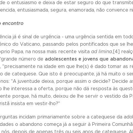
e o entusiasmo e deixa de estar seguro do que transmite
encida, entusiasmada, segura, enamorada, não convence n
o encontro
stência já é sinal de urgência - uma urgência sentida em to
énico do Vaticano, passando pelos pontificados que se lh
óprio Papa, na nossa mais recente visita
ad limina
,[4] rea
adolescentes e jovens que abandona
 "grande número de
 é, "precisamente na idade em que lhe(s) é dado tomar as 
o de catequese. Que isto é preocupante, já há muito o se
nos: "A juventude deixa, porque assim o decide? Decide as
 lhe interessa a oferta, porque não dá resposta às ques
ente porque, há muito, deixou de lhe servir o vestido da 
stã insista em vestir-lho?"
guntas incidam primariamente sobre a catequese da adole
dades o abandono começa já a seguir à Primeira Comunhão
 nós, depois de apenas três ou seis anos de catequese. A