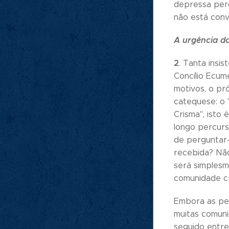
depressa perd
não está conv
A urgência d
2
. Tanta insi
Concílio Ecum
motivos, o pr
catequese: o
Crisma", isto
longo percurs
de perguntar-
recebida? Não
será simplesm
comunidade cri
Embora as per
muitas comuni
seguido entre