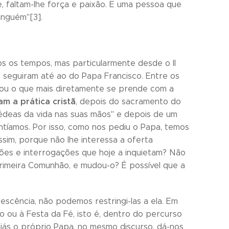
, faltam-lhe força e paixão. E uma pessoa que
inguém"[3].
dos os tempos, mas particularmente desde o II
e seguiram até ao do Papa Francisco. Entre os
lçou o que mais diretamente se prende com a
m a prática cristã
, depois do sacramento do
rédeas da vida nas suas mãos" e depois de um
ntíamos. Por isso, como nos pediu o Papa, temos
sim, porque não lhe interessa a oferta
tões e interrogações que hoje a inquietam? Não
Primeira Comunhão, e mudou-o? É possível que a
scência, não podemos restringi-las a ela. Em
 ou à Festa da Fé, isto é, dentro do percurso
liás o próprio Papa, no mesmo discurso, dá-nos