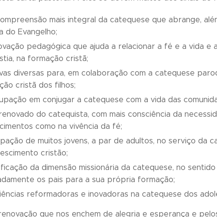
ompreensão mais integral da catequese que abrange, além 
a do Evangelho;
vação pedagógica que ajuda a relacionar a fé e a vida e a v
stia, na formação cristã;
tivas diversas para, em colaboração com a catequese paroq
ão cristã dos filhos;
pação em conjugar a catequese com a vida das comunidades
l renovado do catequista, com mais consciência da necess
cimentos como na vivência da fé;
ipação de muitos jovens, a par de adultos, no serviço da
escimento cristão;
ificação da dimensão missionária da catequese, no sentid
damente os pais para a sua própria formação;
iências reformadoras e inovadoras na catequese dos adol
 renovação que nos enchem de alegria e esperança e pelo