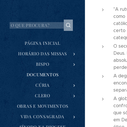
"A rut
como c
católi
certo 
cateq
PÁGINA INICIAL
O secu
Deus. 
HORÁRIO DAS MISSAS
absol
BISPO
perde
DOCUMENTOS
A degr
encon
CÚRIA
separa
CLERO
A glob
confro
OBRAS E MOVIMENTOS
que s
VIDA CONSAGRADA
em Deu
ético