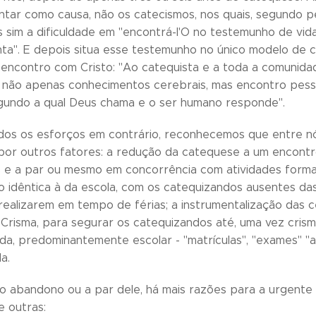
ntar como causa, não os catecismos, nos quais, segundo p
s sim a dificuldade em "encontrá-l'O no testemunho de vi
nta". E depois situa esse testemunho no único modelo de
o encontro com Cristo: "Ao catequista e a toda a comunid
: não apenas conhecimentos cerebrais, mas encontro pesso
gundo a qual Deus chama e o ser humano responde".
os os esforços em contrário, reconhecemos que entre nó
 por outros fatores: a redução da catequese a um encont
 e a par ou mesmo em concorrência com atividades formativ
o idêntica à da escola, com os catequizandos ausentes d
 realizarem em tempo de férias; a instrumentalização das
o Crisma, para segurar os catequizandos até, uma vez crism
da, predominantemente escolar - "matrículas", "exames" "aul
a.
do abandono ou a par dele, há mais razões para a urgen
e outras: