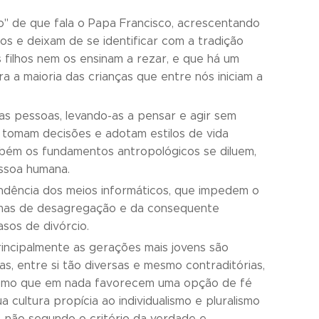
co" de que fala o Papa Francisco, acrescentando
os e deixam de se identificar com a tradição
 filhos nem os ensinam a rezar, e que há um
 a maioria das crianças que entre nós iniciam a
as pessoas, levando-as a pensar e agir sem
e tomam decisões e adotam estilos de vida
bém os fundamentos antropológicos se diluem,
ssoa humana.
pendência dos meios informáticos, que impedem o
timas de desagregação e da consequente
sos de divórcio.
 principalmente as gerações mais jovens são
s, entre si tão diversas e mesmo contraditórias,
ivismo que em nada favorecem uma opção de fé
 cultura propícia ao individualismo e pluralismo
, não segundo o critério da verdade e