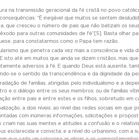
ura na transmissão geracional da fé cristã no povo católi
onsequências: "É inegável que muitos se sentem desiludid
ca, que cresceu o número de pais que não batizam os seus
êxodo para outras comunidades de fé"[5]. Basta olhar para
uese, para constatarmos como o Papa tem razão.
larismo que penetra cada vez mais a consciência e vida d
E isto até em muitos que ainda se dizem cristãos, mas qu
utamente adversos à fé. E quando Deus está ausente, tam
ndo-se o sentido da transcendência e da dignidade da pe
adação de famílias, atingidas pelo individualismo e a de
tro e o diálogo entre os seus membros; ou de famílias ví
ção entre pais e entre estes e os filhos, sobretudo em ca
alização, a dois níveis: ao nível das redes sociais em que
ntadas com inúmeras informações, solicitações e proposta
ó criam nas suas mentes e atitudes a confusão e o relat
s esclarecida e convicta; e a nível do urbanismo, com a sua
, em que cada um seleciona as ideias e os comportamentos