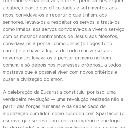
liberdade verdadeira; aos pobres, permitia-lhes erguer
a cabeça diante das dificuldades e sofrimentos; aos
ricos, convidava-os a repartir o que tinham; aos
senhores, levava-os a respeitar os servos, a tratá-los
como irmãos; aos servos convidava-os a viver o serviço
com os mesmos sentimentos de Jesus; aos filósofos,
convidava-os a pensar como Jesus (o Logos feito
carne) é a chave, a lógica de todo o universo; aos
governantes levava-os a pensar primeiro no bem
comum, e só depois nos interesses próprios… a todos
mostrava que é possível viver com novos critérios e
ousar a civilização do amor.
A celebração da Eucaristia constituiu, por isso, uma
verdadeira revolução — uma revolução realizada não a
partir das forças humanas e da capacidade de
mobilização dum líder, como sucedeu com Spartacus (o
escravo que se revoltou contra o Império e que logo
foi derrotado), mas uma revolução realizada a partir de