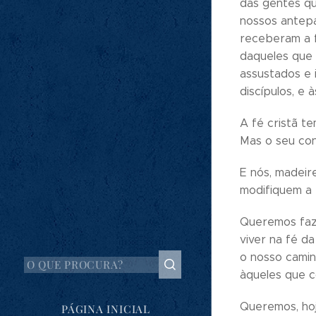
das gentes qu
nossos antepa
receberam a 
daqueles que 
assustados e 
discípulos, e 
A fé cristã t
Mas o seu con
E nós, madeir
modifiquem a 
Queremos faz
viver na fé da
o nosso camin
àqueles que c
Queremos, hoj
PÁGINA INICIAL