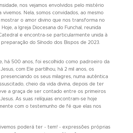
nsidade, nos vejamos envolvidos pelo mistério
a vivemos. Nela, somos convidados, ao mesmo
 mostrar o amor divino que nos transforma no
oje, a Igreja Diocesana do Funchal, reunida
 Catedral e encontra-se particularmente unida à
de preparação do Sínodo dos Bispos de 2023.
ue, há 500 anos, foi escolhido como padroeiro da
esus, com Ele partilhou, há 2 mil anos, os
 presenciando os seus milagres, numa autêntica
uscitado, cheio da vida divina, depois de ter
 teve a graça de ser contado entre os primeiros
esus. As suas relíquias encontram-se hoje
tamente com o testemunho de fé que elas nos
 vivemos poderá ter - tem! - expressões próprias