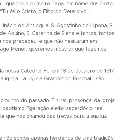
) - quando o primeiro Papa, em nome dos Doze
u és o Cristo, o Filho do Deus vivo"!
nácio de Antioquia, S. Agostinho de Hipona, S.
 de Aquino, S. Catarina de Siena e tantos, tantos
ue nos precedeu, e que não hesitaram em
. Tiago Menor, queremos mostrar que fazemos
a nossa Catedral. Foi em 18 de outubro de 1517
igreja - a "Igreja Grande" do Funchal - são
emunho do passado. É sinal, presença, da Igreja
baptismo, "geração eleita, sacerdócio real,
le que nos chamou das trevas para a sua luz
ue não somos apenas herdeiros de uma tradição