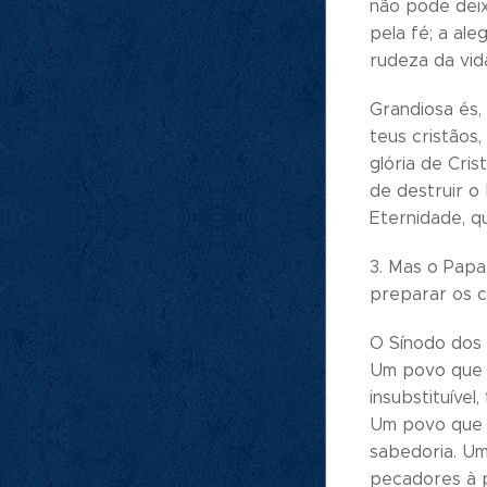
não pode deix
pela fé; a al
rudeza da vid
Grandiosa és,
teus cristãos
glória de Cri
de destruir o
Eternidade, q
3. Mas o Papa
preparar os c
O Sínodo dos 
Um povo que 
insubstituíve
Um povo que s
sabedoria. Um
pecadores à p