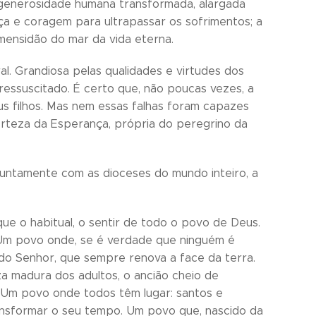
 generosidade humana transformada, alargada
ça e coragem para ultrapassar os sofrimentos; a
mensidão do mar da vida eterna.
al. Grandiosa pelas qualidades e virtudes dos
ressuscitado. É certo que, não poucas vezes, a
us filhos. Mas nem essas falhas foram capazes
certeza da Esperança, própria do peregrino da
juntamente com as dioceses do mundo inteiro, a
ue o habitual, o sentir de todo o povo de Deus.
 Um povo onde, se é verdade que ninguém é
o do Senhor, que sempre renova a face da terra.
a madura dos adultos, o ancião cheio de
 Um povo onde todos têm lugar: santos e
nsformar o seu tempo. Um povo que, nascido da