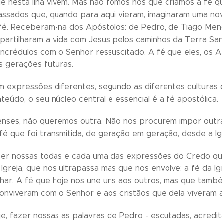
e nesta Ilha vivem. Mas não fomos nós que criámos a fé
ssados que, quando para aqui vieram, imaginaram uma nov
fé. Receberam-na dos Apóstolos: de Pedro, de Tiago Me
partilharam a vida com Jesus pelos caminhos da Terra Sa
incrédulos com o Senhor ressuscitado. A fé que eles, os A
às gerações futuras.
em expressões diferentes, segundo as diferentes culturas
teúdo, o seu núcleo central e essencial é a fé apostólica.
enses, não queremos outra. Não nos procurem impor outr
fé que foi transmitida, de geração em geração, desde a Ig
er nossas todas e cada uma das expressões do Credo q
 Igreja, que nos ultrapassa mas que nos envolve: a fé da Ig
har. A fé que hoje nos une uns aos outros, mas que tamb
onviveram com o Senhor e aos cristãos que dela viveram ao
e, fazer nossas as palavras de Pedro - escutadas, acredi