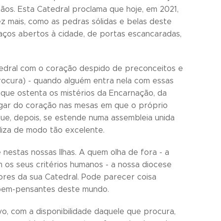
tãos. Esta Catedral proclama que hoje, em 2021,
z mais, como as pedras sólidas e belas deste
aços abertos à cidade, de portas escancaradas,
tedral com o coração despido de preconceitos e
cura) - quando alguém entra nela com essas
 que ostenta os mistérios da Encarnação, da
 lugar do coração nas mesas em que o próprio
que, depois, se estende numa assembleia unida
liza de modo tão excelente.
nestas nossas Ilhas. A quem olha de fora - a
 os seus critérios humanos - a nossa diocese
res da sua Catedral. Pode parecer coisa
 bem-pensantes deste mundo.
o, com a disponibilidade daquele que procura,