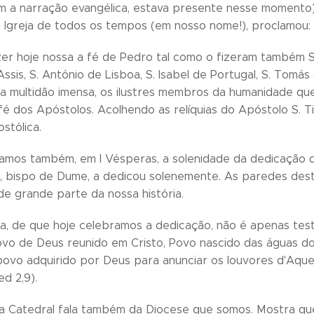
m a narração evangélica, estava presente nesse momento
Igreja de todos os tempos (em nosso nome!), proclamou: "T
r hoje nossa a fé de Pedro tal como o fizeram também S. I
ssis, S. António de Lisboa, S. Isabel de Portugal, S. Tomás
la multidão imensa, os ilustres membros da humanidade q
 fé dos Apóstolos. Acolhendo as relíquias do Apóstolo S
stólica.
ramos também, em I Vésperas, a solenidade da dedicação d
, bispo de Dume, a dedicou solenemente. As paredes desta 
e grande parte da nossa história.
ja, de que hoje celebramos a dedicação, não é apenas test
vo de Deus reunido em Cristo, Povo nascido das águas do 
povo adquirido por Deus para anunciar os louvores d'Aque
ed 2,9).
eja Catedral fala também da Diocese que somos. Mostra q