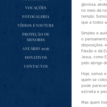
gloriosa, ain
VOCAÇÕES
no meio da no
FOTOGALERIA
templo. Somos
que a todos a
VÍDEOS E YOUTUBE
Simples e aus
PROTEÇÃO DE
o pensamento
MENORES
disposições, 
ANUÁRIO 2026
Paixão e da E
Jesus, como E
DONATIVOS
pelo abrigo d
CONTACTOS
Hoje, somos e
quem se coloc
pode parecer 
estreita e p
Mas quem tive