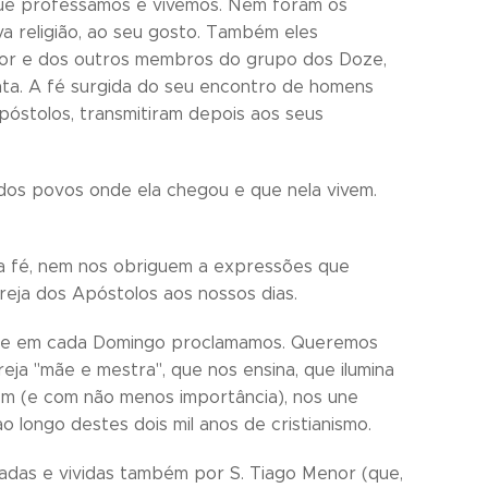
 que professamos e vivemos. Nem foram os
a religião, ao seu gosto. Também eles
nor e dos outros membros do grupo dos Doze,
nta. A fé surgida do seu encontro de homens
póstolos, transmitiram depois aos seus
 dos povos onde ela chegou e que nela vivem.
a fé, nem nos obriguem a expressões que
reja dos Apóstolos aos nossos dias.
ue em cada Domingo proclamamos. Queremos
reja "mãe e mestra", que nos ensina, que ilumina
ém (e com não menos importância), nos une
 longo destes dois mil anos de cristianismo.
tadas e vividas também por S. Tiago Menor (que,