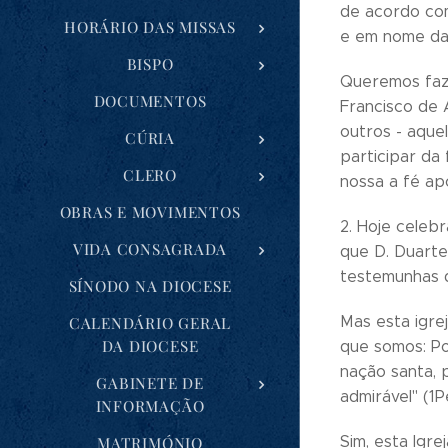
de acordo co
HORÁRIO DAS MISSAS
e em nome da 
BISPO
Queremos faze
DOCUMENTOS
Francisco de A
outros - aque
CÚRIA
participar da
CLERO
nossa a fé apo
OBRAS E MOVIMENTOS
2. Hoje celeb
VIDA CONSAGRADA
que D. Duarte
testemunhas d
SÍNODO NA DIOCESE
Mas esta igre
CALENDÁRIO GERAL
DA DIOCESE
que somos: Po
nação santa, 
GABINETE DE
admirável" (1P
INFORMAÇÃO
Sim, esta Igr
MATRIMÓNIO