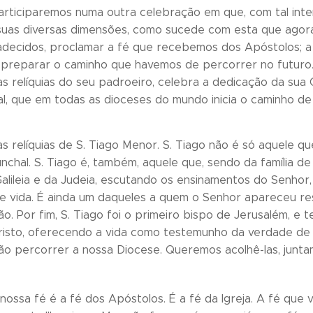
participaremos numa outra celebração em que, com tal inte
 suas diversas dimensões, como sucede com esta que agor
adecidos, proclamar a fé que recebemos dos Apóstolos; a
 preparar o caminho que havemos de percorrer no futuro. H
as relíquias do seu padroeiro, celebra a dedicação da sua
sal, que em todas as dioceses do mundo inicia o caminho 
as relíquias de S. Tiago Menor. S. Tiago não é só aquele q
chal. S. Tiago é, também, aquele que, sendo da família de J
alileia e da Judeia, escutando os ensinamentos do Senhor,
 vida. É ainda um daqueles a quem o Senhor apareceu ress
ão. Por fim, S. Tiago foi o primeiro bispo de Jerusalém, e
risto, oferecendo a vida como testemunho da verdade de J
rão percorrer a nossa Diocese. Queremos acolhê-las, jun
 nossa fé é a fé dos Apóstolos. É a fé da Igreja. A fé que