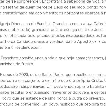
ar de se surpreender. Encontrará a sabedoria de vida; a
egria festiva de quem percebe Deus ao seu lado, dando for
a transformada em acolhimento; os horizontes abertos à i
 Igreja Diocesana do Funchal! Grandiosa como a tua Catedr
, mas (sobretudo) grandiosa pela presença em ti de Jesus 
sto foi ofuscada pelo pecado e pelas incapacidades dos te
 brilho da Caridade divina, a verdade da Fé Apostólica, a 
ue em ti resplandecem.
 Francisco convidou-nos ainda a que hoje começássemos, 
aminhos do futuro.
Bispos de 2023, quis o Santo Padre que recolhesse, mais q
percorre em conjunto o caminho que é o próprio Cristo.
l, todos são indispensáveis. Um povo onde sopra o Espírit
abe escutar o entusiasmo irreverente do jovem, a certez
 povo que se estende de uma ponta à outra do universo.
rocura de conversão. Um povo, multidão que procura tra