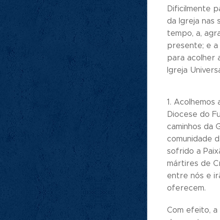
Dificilmente 
da Igreja nas
tempo, a, agr
presente; e a
para acolher 
Igreja Univer
1. Acolhemos 
Diocese do Fun
caminhos da G
comunidade de
sofrido a Paix
mártires de C
entre nós e i
oferecem.
Com efeito, a