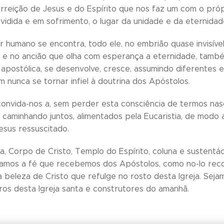
rreição de Jesus e do Espírito que nos faz um com o própr
vidida e em sofrimento, o lugar da unidade e da eternidad
r humano se encontra, todo ele, no embrião quase invisíve
e no ancião que olha com esperança a eternidade, também 
apostólica, se desenvolve, cresce, assumindo diferentes
m nunca se tornar infiel à doutrina dos Apóstolos.
convida-nos a, sem perder esta consciência de termos na
, caminhando juntos, alimentados pela Eucaristia, de mod
esus ressuscitado.
eja, Corpo de Cristo, Templo do Espírito, coluna e susten
amos a fé que recebemos dos Apóstolos, como no-lo recor
a beleza de Cristo que refulge no rosto desta Igreja. Sej
s desta Igreja santa e construtores do amanhã.