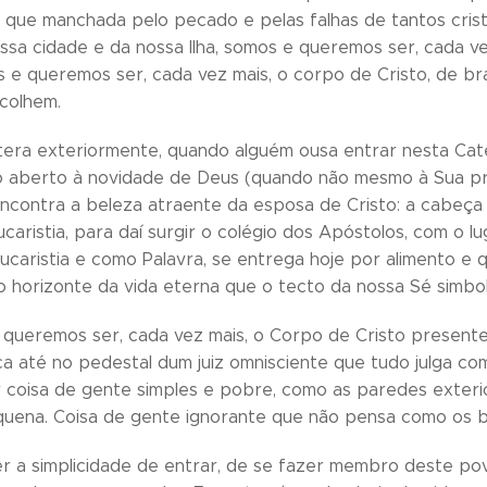
da que manchada pelo pecado e pelas falhas de tantos cris
ssa cidade e da nossa Ilha, somos e queremos ser, cada ve
 e queremos ser, cada vez mais, o corpo de Cristo, de br
colhem.
tera exteriormente, quando alguém ousa entrar nesta Ca
 aberto à novidade de Deus (quando não mesmo à Sua pro
encontra a beleza atraente da esposa de Cristo: a cabeça
ucaristia, para daí surgir o colégio dos Apóstolos, com o
ucaristia e como Palavra, se entrega hoje por alimento e 
o horizonte da vida eterna que o tecto da nossa Sé simbo
 queremos ser, cada vez mais, o Corpo de Cristo presente 
a até no pedestal dum juiz omnisciente que tudo julga com
coisa de gente simples e pobre, como as paredes exterio
equena. Coisa de gente ignorante que não pensa como os
r a simplicidade de entrar, de se fazer membro deste pov