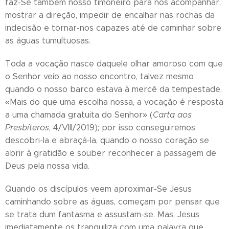
faz-Se também nosso timoneiro para nos acompanhar,
mostrar a direção, impedir de encalhar nas rochas da
indecisão e tornar-nos capazes até de caminhar sobre
as águas tumultuosas.
Toda a vocação nasce daquele olhar amoroso com que
o Senhor veio ao nosso encontro, talvez mesmo
quando o nosso barco estava à mercê da tempestade.
«Mais do que uma escolha nossa, a vocação é resposta
a uma chamada gratuita do Senhor» (
Carta aos
Presbíteros
, 4/VIII/2019); por isso conseguiremos
descobri-la e abraçá-la, quando o nosso coração se
abrir à gratidão e souber reconhecer a passagem de
Deus pela nossa vida.
Quando os discípulos veem aproximar-Se Jesus
caminhando sobre as águas, começam por pensar que
se trata dum fantasma e assustam-se. Mas, Jesus
imediatamente os tranquiliza com uma palavra que