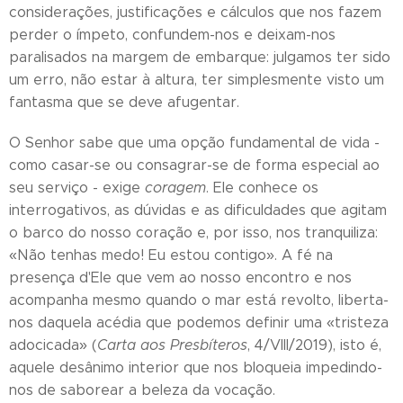
considerações, justificações e cálculos que nos fazem
perder o ímpeto, confundem-nos e deixam-nos
paralisados na margem de embarque: julgamos ter sido
um erro, não estar à altura, ter simplesmente visto um
fantasma que se deve afugentar.
O Senhor sabe que uma opção fundamental de vida -
como casar-se ou consagrar-se de forma especial ao
seu serviço - exige
coragem
. Ele conhece os
interrogativos, as dúvidas e as dificuldades que agitam
o barco do nosso coração e, por isso, nos tranquiliza:
«Não tenhas medo! Eu estou contigo». A fé na
presença d'Ele que vem ao nosso encontro e nos
acompanha mesmo quando o mar está revolto, liberta-
nos daquela acédia que podemos definir uma «tristeza
adocicada» (
Carta aos Presbíteros
, 4/VIII/2019), isto é,
aquele desânimo interior que nos bloqueia impedindo-
nos de saborear a beleza da vocação.