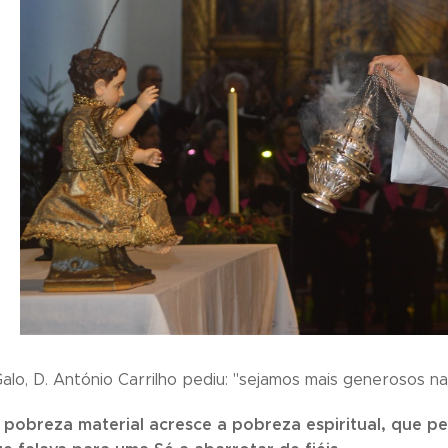
alo, D. António Carrilho pediu: "sejamos mais generosos na
a pobreza material acresce a pobreza espiritual, que p