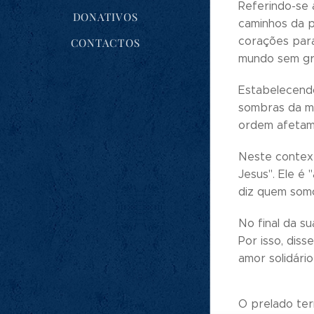
Referindo-se à
DONATIVOS
caminhos da p
corações para
CONTACTOS
mundo sem gra
Estabelecendo
sombras da mo
ordem afetam 
Neste context
Jesus". Ele é 
diz quem somo
No final da su
Por isso, dis
amor solidário
O prelado ter