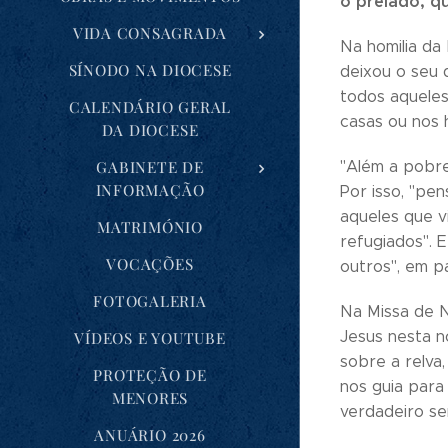
o prelado, qu
VIDA CONSAGRADA
Na homilia da
SÍNODO NA DIOCESE
deixou o seu 
todos aqueles
CALENDÁRIO GERAL
casas ou nos h
DA DIOCESE
GABINETE DE
"Além a pobre
INFORMAÇÃO
Por isso, "pe
aqueles que v
MATRIMÓNIO
refugiados". 
VOCAÇÕES
outros", em p
FOTOGALERIA
Na Missa de N
Jesus nesta n
VÍDEOS E YOUTUBE
sobre a relva,
PROTEÇÃO DE
nos guia para
MENORES
verdadeiro sen
ANUÁRIO 2026