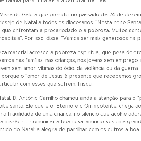
e falava para uma Sé a abarrotar de fiéis.
 Missa do Galo a que presidiu, no passado dia 24 de dezemb
desejo de Natal a todos os diocesanos: "Nesta noite San
 que enfrentam a precariedade e a pobreza. Muitos sentem
ospitais". Por isso, disse, "Vamos ser mais generosos na p
za material acresce a pobreza espiritual, que pesa dolor
nsamos nas famílias, nas crianças, nos jovens sem emprego
ivem sem amor, vítimas do ódio, da violência ou da guerra
E porque o "amor de Jesus é presente que recebemos gra
articular com esses que sofrem, frisou.
atal, D. António Carrilho chamou ainda a atenção para o 
oite santa. Ele que é o "Eterno e o Omnipotente, chega 
 na fragilidade de uma criança, no silêncio que acolhe ador
 a missão de comunicar a boa nova: anuncio-vos uma grande
tido do Natal: a alegria de partilhar com os outros a boa n