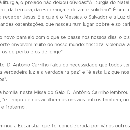
 liturgia, o prelado não deixou dúvidas:"A liturgia do Nata
az, da ternura, da esperança e do amor solidário". É um co
 receber Jesus, Ele que é o Messias, o Salvador e a Luz 
ndes ostentações, que nasceu num lugar pobre e solitári
 novo paralelo com o que se passa nos nossos dias, o bis
rte envolvem muito do nosso mundo: tristeza, violência, 
os de perto e os de longe".
o, D. António Carrilho falou da necessidade que todos t
"a verdadeira luz e a verdadeira paz" e "é esta luz que nos 
s".
a homilia, nesta Missa do Galo, D. António Carrilho lembrou 
se, "é tempo de nos acolhermos uns aos outros também, no 
 e fraterno".
minou a Eucaristia, que foi concelebrada por vários out