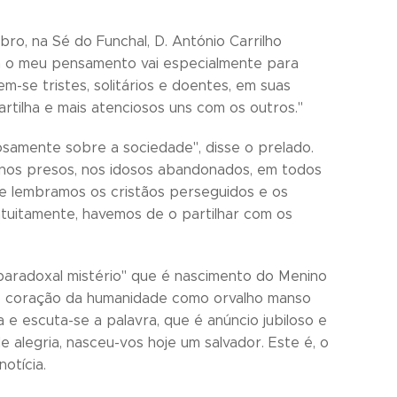
ro, na Sé do Funchal, D. António Carrilho
ta o meu pensamento vai especialmente para
-se tristes, solitários e doentes, em suas
artilha e mais atenciosos uns com os outros."
osamente sobre a sociedade", disse o prelado.
, nos presos, nos idosos abandonados, em todos
, e lembramos os cristãos perseguidos e os
tuitamente, havemos de o partilhar com os
"paradoxal mistério" que é nascimento do Menino
ao coração da humanidade como orvalho manso
a e escuta-se a palavra, que é anúncio jubiloso e
 alegria, nasceu-vos hoje um salvador. Este é, o
otícia.