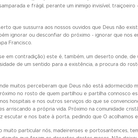
mparada e frágil, perante um inimigo invisível, traiçoeiro
erto que sussurra aos nossos ouvidos que Deus não exis
ém ignorar ou desconfiar do próximo - ignorar que nos 
pa Francisco.
e em contradição) este é, também, um deserto onde, de u
sidade de um sentido para a existência, a procura do ro
nde muitos perceberam que Deus não está adormecido ma
róximo no rosto de quem partilhou e partilha connosco es
nos hospitais e nos outros serviços do que se convenciono
es arriscando a própria vida. Próximo na comunidade cris
z escutar e nos bate à porta, pedindo que O acolhamos e
 muito particular nós, madeirenses e portosantences, t