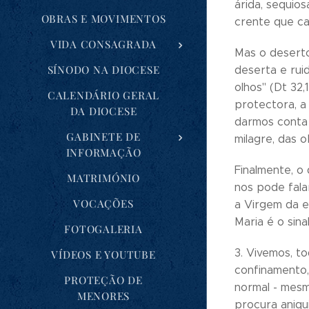
árida, sequios
OBRAS E MOVIMENTOS
crente que ca
VIDA CONSAGRADA
Mas o deserto
SÍNODO NA DIOCESE
deserta e rui
olhos" (Dt 32,
CALENDÁRIO GERAL
protectora, a
DA DIOCESE
darmos conta 
GABINETE DE
milagre, das 
INFORMAÇÃO
Finalmente, o 
MATRIMÓNIO
nos pode fala
VOCAÇÕES
a Virgem da e
Maria é o sina
FOTOGALERIA
3. Vivemos, 
VÍDEOS E YOUTUBE
confinamento,
PROTEÇÃO DE
normal - mesm
MENORES
procura aniq