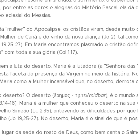
 por entre as dores e alegrias do Mistério Pascal, ela dá
o eclesial do Messias.
da "mulher" do Apocalipse, os cristãos viram, desde muito 
 Mulher de Caná e do vinho da nova aliança (Jo 2), tal com
o 19,25-27). Em Maria encontramos plasmado o cristão defin
" com toda a sua glória (Col 1,17).
em a luta do deserto. Maria é a lutadora (a "Senhora das Vi
ta faceta da presença da Virgem no meio da história. N
Maria como a Mulher incansável que, no deserto, derrota 
Que significa o deserto? O deserto (ἔρημος - מִדבָּר/
midbar
), é o mundo 
8,14-16). Maria é a mulher que conheceu o deserto na sua 
elho Simeão (Lc 2,35), antevendo as dificuldades por que E
lho (Jo 19,25-27). No deserto, Maria é o sinal de que é po
 lugar da sede do rosto de Deus, como bem canta o Salmo