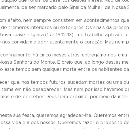
o daquilo que foram os desertos destes meses. Não deixo
gualmente, de ser marcado pelo Sinal da Mulher, de Noss
com efeito, nem sempre consistem em acontecimentos que
de tremores interiores ou exteriores. Os sinais da presen
brisa suave e ligeira (1Re 19,12-13) - no trabalho aplicado
ue nos convidam a abrir atentamente o coração. Mas nem por
onfinamento, há cinco meses atrás, entregámo-nos, uma 
ossa Senhora do Monte. E creio que, ao longo destes meses
 este tempo sem qualquer morte entre os habitantes das 
cer que, nos tempos futuros, sucedam mortes ou uma qu
 teima em não desaparecer. Mas nem por isso havemos de
armos e de perceber Deus bem próximo, por meio da inte
, nesta sua festa, queremos agradecer-lhe. Queremos ent
 nossa vida e a dos nossos. Queremos fazer o propósito de