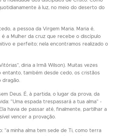
 quotidianamente à luz, no meio do deserto do
cedo, a pessoa da Virgem Maria. Maria é,
o é a Mulher da cruz que recebe o discípulo
itivo e perfeito; nela encontramos realizado o
tórias", diria a Irmã Wilson). Muitas vezes
o entanto, também desde cedo, os cristãos
o dragão.
sem Deus. É, à partida, o lugar da prova, da
vida: "Uma espada trespassará a tua alma" -
la havia de passar até, finalmente, partilhar a
ssível vencer a provação.
: "a minha alma tem sede de Ti, como terra