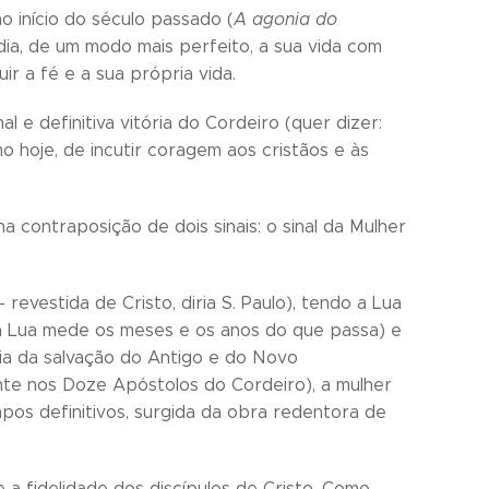
 início do século passado (
A agonia do
 dia, de um modo mais perfeito, a sua vida com
r a fé e a sua própria vida.
l e definitiva vitória do Cordeiro (quer dizer:
mo hoje, de incutir coragem aos cristãos e às
na contraposição de dois sinais: o sinal da Mulher
revestida de Cristo, diria S. Paulo), tendo a Lua
 a Lua mede os meses e os anos do que passa) e
ia da salvação do Antigo e do Novo
ente nos Doze Apóstolos do Cordeiro), a mulher
pos definitivos, surgida da obra redentora de
 a fidelidade dos discípulos de Cristo. Como