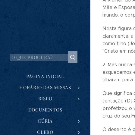
Mãe e Esposa,
mundo, o corp
Nesta figura 
claramente, a
como filho (J
"Cristo em nós
2. Mas nunca s
esquecemos es
PÁGINA INICIAL
olharam para 
HORÁRIO DAS MISSAS
BISPO
tentação (Dt 
profetizou o v
DOCUMENTOS
cruz do seu Fi
CÚRIA
O deserto é o
CLERO