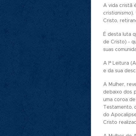
A vida cristã
cristianismo
).
Cristo, retir
É desta luta q
de Cristo) - q
suas comunid
A Iª Leitura (
e da sua desc
A Mulher, reve
debaixo dos p
uma coroa de 
Testamento, d
do Apocalipse
Cristo realiza
A Mulher do A