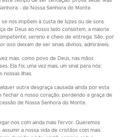
u este tempo de ser tentação, prova, sede. Mas
a Senhora - de Nossa Senhora do Monte.
 se nos impõem à custa de luzes ou de sons
ça de Deus ao nosso lado consistem, a maioria
, competente, sereno e cheio de entrega. São, por
 isso deixam de ser sinais divinos, admiráveis.
vez mais, como povo de Deus, nas mãos
, Ela foi, uma vez mais, um sinal para nós:
nossas ilhas.
alquer outra desgraça causada ainda por esta
 fechar o nosso coração, perdendo a graça de
rcessão de Nossa Senhora do Monte.
regar-nos com ainda mais fervor. Queremos
 assumir a nossa vida de cristãos com mais