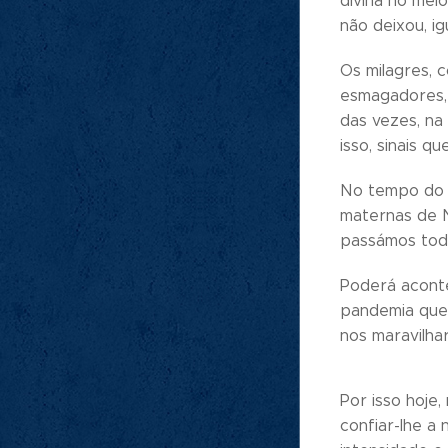
divina no mei
não deixou, i
Os milagres, 
esmagadores, 
das vezes, na 
isso, sinais q
No tempo do c
maternas de N
passámos todo
Poderá aconte
pandemia que
nos maravilh
Por isso hoje
confiar-lhe a