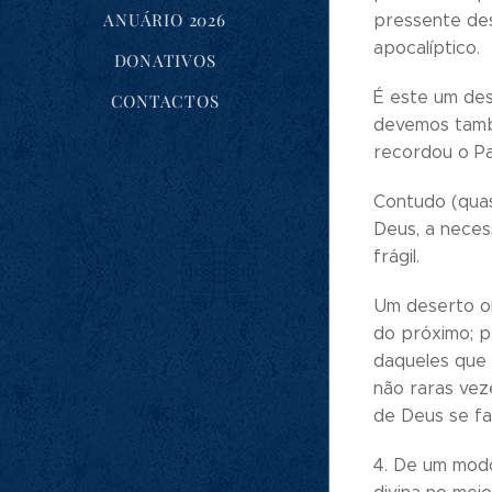
ANUÁRIO 2026
pressente desa
apocalíptico.
DONATIVOS
É este um des
CONTACTOS
devemos tamb
recordou o Pa
Contudo (quas
Deus, a neces
frágil.
Um deserto o
do próximo; p
daqueles que 
não raras vez
de Deus se fa
4. De um modo