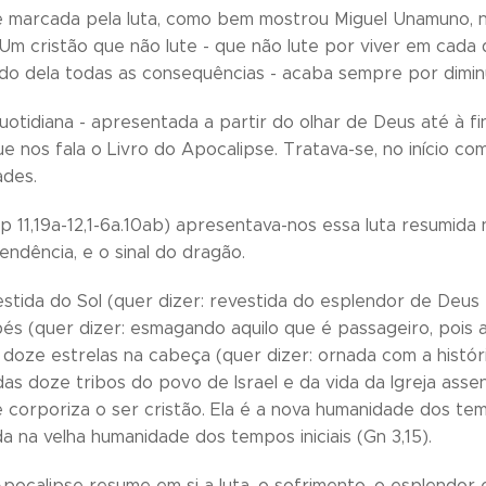
 é marcada pela luta, como bem mostrou Miguel Unamuno, no
 Um cristão que não lute - que não lute por viver em cada
ando dela todas as consequências - acaba sempre por diminui
uotidiana - apresentada a partir do olhar de Deus até à fina
ue nos fala o Livro do Apocalipse. Tratava-se, no início co
ades.
Ap 11,19a-12,1-6a.10ab) apresentava-nos essa luta resumida 
endência, e o sinal do dragão.
stida do Sol (quer dizer: revestida do esplendor de Deus - 
és (quer dizer: esmagando aquilo que é passageiro, pois
doze estrelas na cabeça (quer dizer: ornada com a histór
as doze tribos do povo de Israel e da vida da Igreja ass
 corporiza o ser cristão. Ela é a nova humanidade dos tem
da na velha humanidade dos tempos iniciais (Gn 3,15).
pocalipse resume em si a luta, o sofrimento, o esplendor e