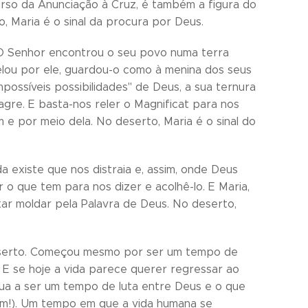
ercurso da Anunciação à Cruz, é também a figura do
 Maria é o sinal da procura por Deus.
 "O Senhor encontrou o seu povo numa terra
elou por ele, guardou-o como à menina dos seus
mpossíveis possibilidades" de Deus, a sua ternura
agre. E basta-nos reler o Magnificat para nos
e por meio dela. No deserto, Maria é o sinal do
a existe que nos distraia e, assim, onde Deus
o que tem para nos dizer e acolhê-lo. E Maria,
r moldar pela Palavra de Deus. No deserto,
deserto. Começou mesmo por ser um tempo de
. E se hoje a vida parece querer regressar ao
ua a ser um tempo de luta entre Deus e o que
m!). Um tempo em que a vida humana se