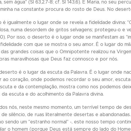
a, sem água" (Sl 63,2.7-8; cf. Sl 143,6). E Maria, no seu p
minha na constante procura do rosto de Deus. No deserto,
 é igualmente o lugar onde se revela a fidelidade divina:
dosa, numa desordem de gritos selvagens; protegeu-o e v
10). Por isso, o deserto é o lugar onde se manifestam as "i
 fidelidade com que se mostra o seu amor. É o lugar do mil
das grandes coisas que o Omnipotente realizou na Virgem 
obras maravilhosas que Deus faz connosco e por nós.
deserto é o lugar da escuta da Palavra. É o lugar onde nad
r ao coração, onde podemos recordar o seu amor, escutar 
scuta e da contemplação, mostra como nos podemos deixa
l da escuta e do acolhimento da Palavra divina.
todos nós, neste mesmo momento, um terrível tempo de 
 de silêncio, de ruas literalmente desertas e abandonadas
o sendo um "estranho normal" -, este nosso tempo contin
uilar o homem (porque Deus está sempre do lado do Home